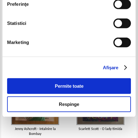
Preferinţe
Statistici
Amanda Quick - Cumplita
Margaret Mitchell - Pe aripile
vaduva
vantului (2 volume)
Pret:
24,00Lei
16,80
Lei
Pret:
12,00
Lei
Marketing
Adaugă în coș
Adaugă în coș
-50%
-30%
Afişare
Permite toate
Respinge
Jenny Ashcroft - Intalnire la
Scarlett Scott - O lady timida
Bombay