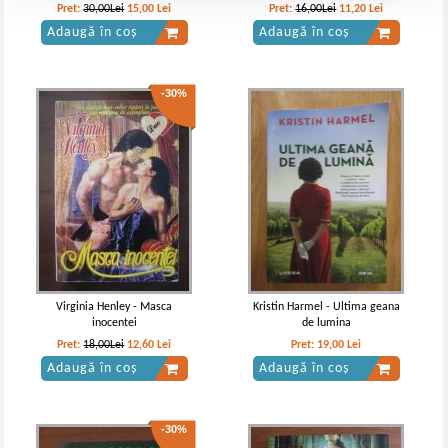
Pret:
30,00Lei
15,00
Lei
Pret:
16,00Lei
11,20
Lei
Adaugă în coș
Adaugă în coș
-30%
Virginia Henley - Masca
Kristin Harmel - Ultima geana
inocentei
de lumina
Pret:
18,00Lei
12,60
Lei
Pret:
19,00
Lei
Adaugă în coș
Adaugă în coș
-30%