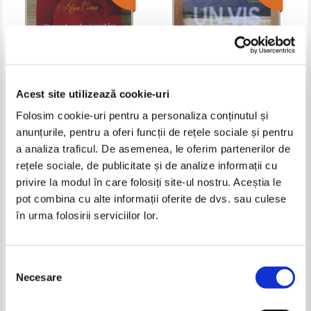
Acest site utilizează cookie-uri
Folosim cookie-uri pentru a personaliza conținutul și
anunțurile, pentru a oferi funcții de rețele sociale și pentru
Alina Cosma - Ducele de Castle.
Abbi Glines - Un vis in miez de
Fiica regelui
vis
a analiza traficul. De asemenea, le oferim partenerilor de
Pret:
34,00Lei
13,60
Lei
Pret:
29,00Lei
11,60
Lei
rețele sociale, de publicitate și de analize informații cu
Adaugă în coș
Adaugă în coș
privire la modul în care folosiți site-ul nostru. Aceștia le
pot combina cu alte informații oferite de dvs. sau culese
în urma folosirii serviciilor lor.
-30%
Selecția
Necesare
consimțământului