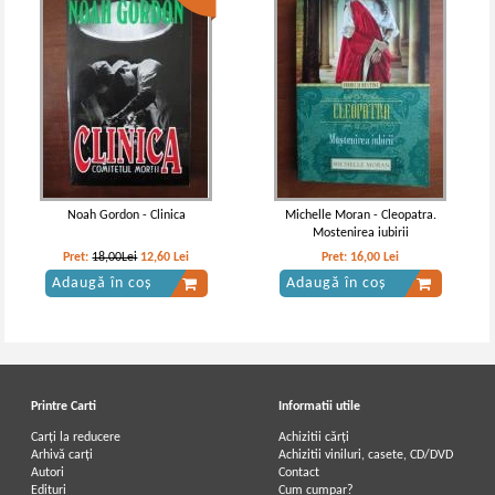
Noah Gordon - Clinica
Michelle Moran - Cleopatra.
Mostenirea iubirii
Pret:
18,00Lei
12,60
Lei
Pret:
16,00
Lei
Adaugă în coș
Adaugă în coș
Printre Carti
Informatii utile
Carți la reducere
Achizitii cărți
Arhivă carți
Achizitii viniluri, casete, CD/DVD
Autori
Contact
Edituri
Cum cumpar?