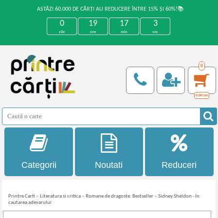
ASTĂZI 60.000 DE CĂRȚI AU REDUCERE ÎNTRE 15% ȘI 60%!📚
0
19
17
3
zile
ore
min
sec
0
0,00
Lei
Categorii
Noutati
Reduceri
Printre Carti
»
Literatura si critica
»
Romane de dragoste. Bestseller
»
Sidney Sheldon - In
cautarea adevarului