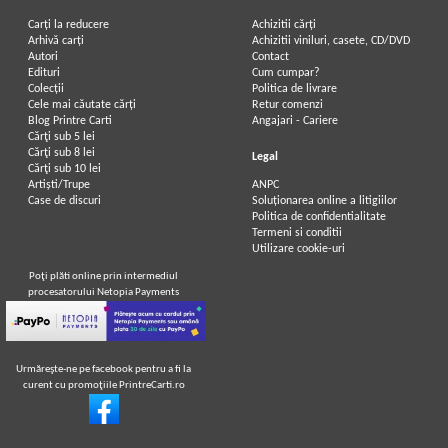
Carți la reducere
Achizitii cărți
Arhivă carți
Achizitii viniluri, casete, CD/DVD
Autori
Contact
Edituri
Cum cumpar?
Colecții
Politica de livrare
Cele mai căutate cărți
Retur comenzi
Blog Printre Carti
Angajari - Cariere
Cărţi sub 5 lei
Cărţi sub 8 lei
Legal
Cărţi sub 10 lei
Artiști/Trupe
ANPC
Case de discuri
Soluționarea online a litigiilor
Politica de confidentialitate
Termeni si conditii
Utilizare cookie-uri
Poţi plăti online prin intermediul
procesatorului Netopia Payments
Urmăreşte-ne pe facebook pentru a fi la
curent cu promoţiile PrintreCarti.ro