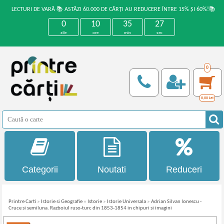
LECTURI DE VARĂ 📚 ASTĂZI 60.000 DE CĂRȚI AU REDUCERE ÎNTRE 15% ȘI 60%!📚
0
10
35
27
zile
ore
min
sec
0
0,00
Lei
Categorii
Noutati
Reduceri
Printre Carti
»
Istorie si Geografie
»
Istorie
»
Istorie Universala
»
Adrian Silvan Ionescu -
Cruce si semiluna. Razboiul ruso-turc din 1853-1854 in chipuri si imagini