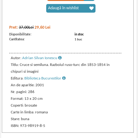
Adaugă în wishlist
Pret:
37,00Lei
29,60
Lei
Disponibilitate:
in stoc
Cantitatea:
1 buc
Autor:
Adrian Silvan Ionescu
Titlu: Cruce si semiluna. Razboiul ruso-turc din 1853-1854 in
chipuri si imagini
Editura:
Biblioteca Bucurestilor
An de aparitie: 2001
Nr. pagini: 286
Format: 13 x 20 cm
Coperti: brosate
Carte in limba: romana
Stare: buna
ISBN: 973-98919-8-5