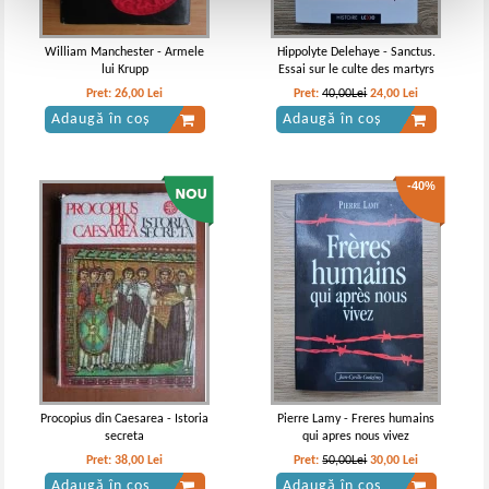
William Manchester - Armele
Hippolyte Delehaye - Sanctus.
lui Krupp
Essai sur le culte des martyrs
Pret:
26,00
Lei
Pret:
40,00Lei
24,00
Lei
Adaugă în coș
Adaugă în coș
-40%
Procopius din Caesarea - Istoria
Pierre Lamy - Freres humains
secreta
qui apres nous vivez
Pret:
38,00
Lei
Pret:
50,00Lei
30,00
Lei
Adaugă în coș
Adaugă în coș