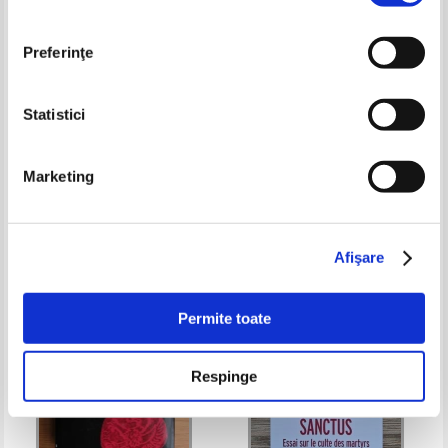
Preferinţe
Statistici
Revista Historia anul XI, nr. 114,
Istoria universala, volumul 2.
Marketing
iunie 2011
Evul Mediu. America
precolumbiana si hispanica
Pret:
27,00
Lei
Pret:
50,00Lei
32,50
Lei
Adaugă în coș
Adaugă în coș
Afişare
-40%
Permite toate
Respinge