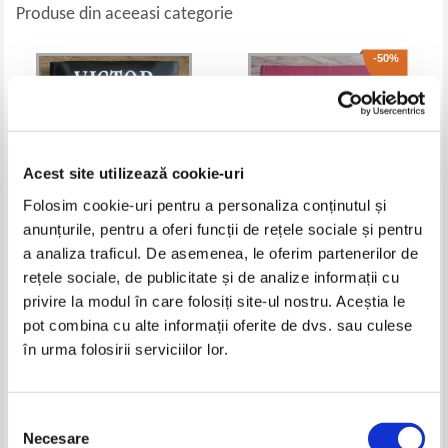
Produse din aceeasi categorie
-50%
Acest site utilizează cookie-uri
Folosim cookie-uri pentru a personaliza conținutul și
anunțurile, pentru a oferi funcții de rețele sociale și pentru
a analiza traficul. De asemenea, le oferim partenerilor de
Victor Suvorov - Principiile
Nicolae Iorga - Opere
rețele sociale, de publicitate și de analize informații cu
spionajului
economice
privire la modul în care folosiți site-ul nostru. Aceștia le
Pret:
40,00
Lei
Pret:
45,00Lei
22,50
Lei
pot combina cu alte informații oferite de dvs. sau culese
Adaugă în coș
Adaugă în coș
în urma folosirii serviciilor lor.
-35%
Selecția
Necesare
consimțământului