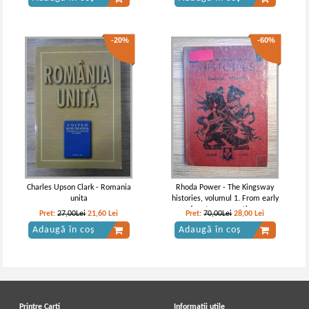
-20%
-60%
Charles Upson Clark - Romania
Rhoda Power - The Kingsway
unita
histories, volumul 1. From early
days to norman times
Pret:
27,00Lei
21,60
Lei
Pret:
70,00Lei
28,00
Lei
Adaugă în coș
Adaugă în coș
Printre Carti
Informatii utile