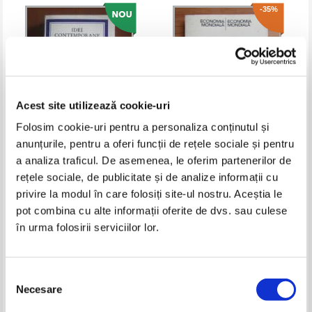
-35%
Acest site utilizează cookie-uri
Folosim cookie-uri pentru a personaliza conținutul și
anunțurile, pentru a oferi funcții de rețele sociale și pentru
Alvin Toffler - Socul viitorului
Petre Tanasie - Cooperarea
a analiza traficul. De asemenea, le oferim partenerilor de
industriala a tarilor in curs de
rețele sociale, de publicitate și de analize informații cu
dezvoltare
Pret:
12,00
Lei
Pret:
13,00Lei
8,45
Lei
privire la modul în care folosiți site-ul nostru. Aceștia le
Adaugă în coș
Adaugă în coș
pot combina cu alte informații oferite de dvs. sau culese
în urma folosirii serviciilor lor.
-35%
-35%
Selecția
Necesare
consimțământului