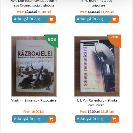
Nelu Dobrescu - Civilizatia iubirii
R. V. Joule - Tratat de
sau Ordinea sociala globala
manipulare
Pret:
16,00Lei
10,40
Lei
Pret:
14,00Lei
11,20
Lei
Adaugă în coș
Adaugă în coș
-35%
Vladimir Zincenco - Razboaiele
J. J. Van Cuilenburg - Stiinta
comunicarii
Pret:
16,00
Lei
Pret:
19,00Lei
12,35
Lei
Adaugă în coș
Adaugă în coș