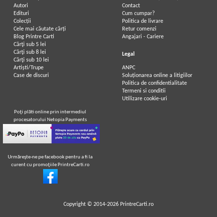
Autori
Contact
Edituri
Cum cumpar?
Colecții
Politica de livrare
Cele mai căutate cărți
Retur comenzi
Blog Printre Carti
Angajari - Cariere
Cărţi sub 5 lei
Cărţi sub 8 lei
Legal
Cărţi sub 10 lei
Artiști/Trupe
ANPC
Case de discuri
Soluționarea online a litigiilor
Politica de confidentialitate
Termeni si conditii
Utilizare cookie-uri
Poţi plăti online prin intermediul
procesatorului Netopia Payments
Urmăreşte-ne pe facebook pentru a fi la
curent cu promoţiile PrintreCarti.ro
Copyright © 2014-2026
PrintreCarti.ro