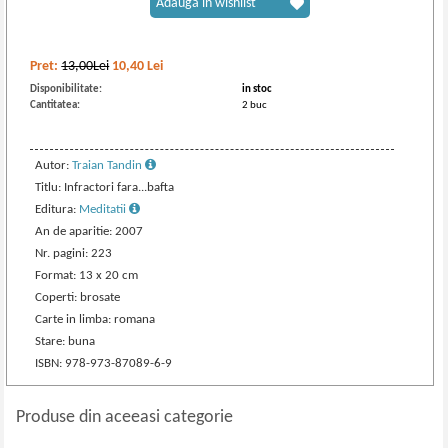
Adaugă în wishlist
Pret:
13,00Lei
10,40
Lei
Disponibilitate:
in stoc
Cantitatea:
2 buc
Autor:
Traian Tandin
Titlu: Infractori fara...bafta
Editura:
Meditatii
An de aparitie: 2007
Nr. pagini: 223
Format: 13 x 20 cm
Coperti: brosate
Carte in limba: romana
Stare: buna
ISBN: 978-973-87089-6-9
Produse din aceeasi categorie