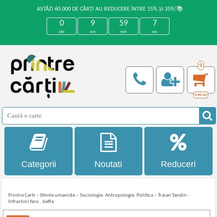
ASTĂZI 60.000 DE CĂRȚI AU REDUCERE ÎNTRE 15% ȘI 35%!📚
0
9
59
7
zile
ore
min
sec
0
0,00
Lei
Categorii
Noutati
Reduceri
Printre Carti
»
Stiinte umaniste
»
Sociologie. Antropologie. Politica
»
Traian Tandin -
Infractori fara...bafta