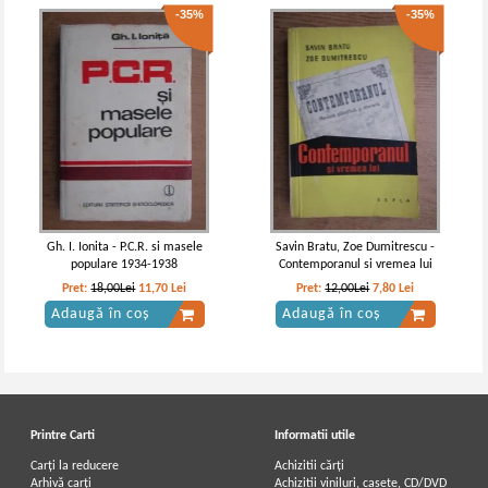
-35%
-35%
Gh. I. Ionita - P.C.R. si masele
Savin Bratu, Zoe Dumitrescu -
populare 1934-1938
Contemporanul si vremea lui
Pret:
18,00Lei
11,70
Lei
Pret:
12,00Lei
7,80
Lei
Adaugă în coș
Adaugă în coș
Printre Carti
Informatii utile
Carți la reducere
Achizitii cărți
Arhivă carți
Achizitii viniluri, casete, CD/DVD