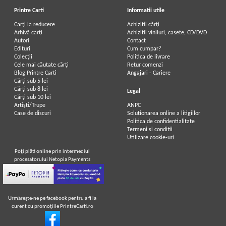
Printre Carti
Informatii utile
Carți la reducere
Achizitii cărți
Arhivă carți
Achizitii viniluri, casete, CD/DVD
Autori
Contact
Edituri
Cum cumpar?
Colecții
Politica de livrare
Cele mai căutate cărți
Retur comenzi
Blog Printre Carti
Angajari - Cariere
Cărţi sub 5 lei
Cărţi sub 8 lei
Legal
Cărţi sub 10 lei
Artiști/Trupe
ANPC
Case de discuri
Soluționarea online a litigiilor
Politica de confidentialitate
Termeni si conditii
Utilizare cookie-uri
Poţi plăti online prin intermediul
procesatorului Netopia Payments
Urmăreşte-ne pe facebook pentru a fi la
curent cu promoţiile PrintreCarti.ro