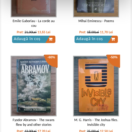
Emile Gaboriau - La corde au
Mihai Eminescu - Poems
cou
Pret:
21,00Lei
13,65
Lei
Pret:
18,00Lei
11,70
Lei
Adaugă în coș
Adaugă în coș
-60%
-50%
Fyodor Abramov - The swans
M. G. Harris - The Joshua files.
flew by and other stories
Invisible city
Pret:
43,00Lei
17,20
Lei
Pret:
25,00Lei
12,50
Lei