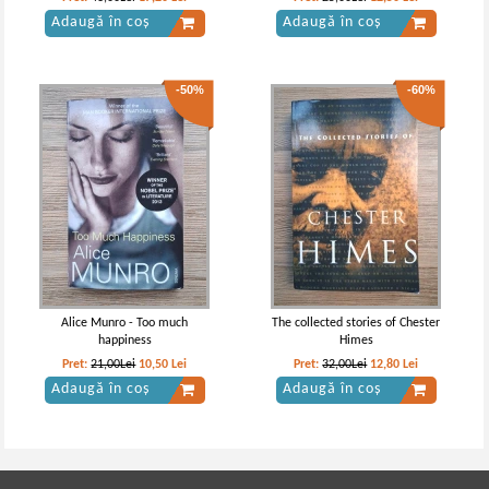
Adaugă în coș
Adaugă în coș
-50%
-60%
Alice Munro - Too much
The collected stories of Chester
happiness
Himes
Pret:
21,00Lei
10,50
Lei
Pret:
32,00Lei
12,80
Lei
Adaugă în coș
Adaugă în coș