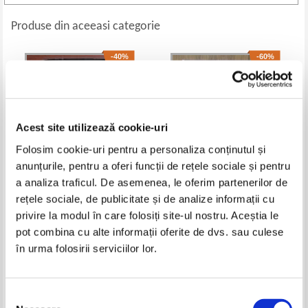
Produse din aceeasi categorie
-40%
-60%
Acest site utilizează cookie-uri
Folosim cookie-uri pentru a personaliza conținutul și
anunțurile, pentru a oferi funcții de rețele sociale și pentru
a analiza traficul. De asemenea, le oferim partenerilor de
rețele sociale, de publicitate și de analize informații cu
John Grisham - The testament
Claus Moller - Heart work
privire la modul în care folosiți site-ul nostru. Aceștia le
Pret:
19,00Lei
11,40
Lei
Pret:
34,00Lei
13,60
Lei
pot combina cu alte informații oferite de dvs. sau culese
Adaugă în coș
Adaugă în coș
în urma folosirii serviciilor lor.
-60%
Selecția