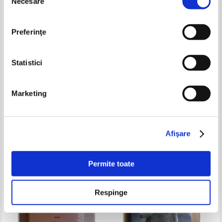
Necesare
consimțământului
Preferinţe
Statistici
Lulu Taylor - Her frozen heart
Anatole France - Les dieux ont
Marketing
soif
Pret:
30,00Lei
12,00
Lei
Pret:
11,00
Lei
Adaugă în coș
Adaugă în coș
Afişare
-35%
-35%
Permite toate
Respinge