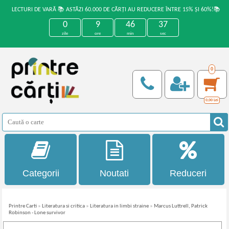
LECTURI DE VARĂ 📚 ASTĂZI 60.000 DE CĂRȚI AU REDUCERE ÎNTRE 15% ȘI 60%!📚
0
9
46
37
zile
ore
min
sec
0
0,00
Lei
Categorii
Noutati
Reduceri
Printre Carti
»
Literatura si critica
»
Literatura in limbi straine
»
Marcus Luttrell, Patrick
Robinson - Lone survivor