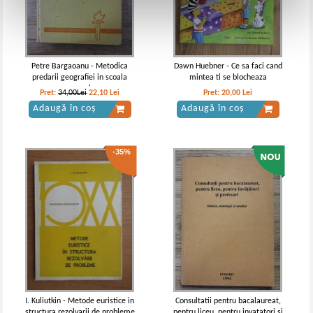
Petre Bargaoanu - Metodica
Dawn Huebner - Ce sa faci cand
predarii geografiei in scoala
mintea ti se blocheaza
generala
Pret:
34,00Lei
22,10
Lei
Pret:
20,00
Lei
Adaugă în coș
Adaugă în coș
-35%
I. Kuliutkin - Metode euristice in
Consultatii pentru bacalaureat,
structura rezolvarii de probleme
pentru liceu, pentru invatatori si