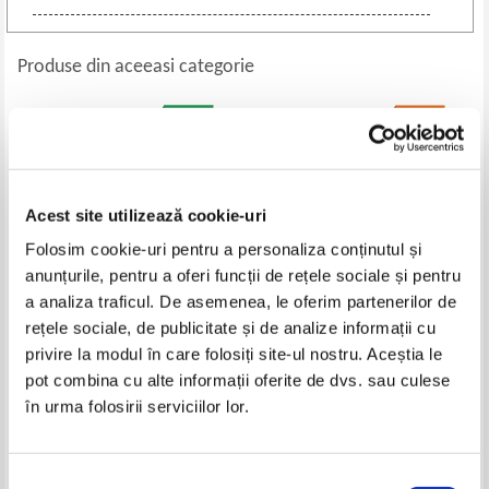
Produse din aceeasi categorie
-25%
Acest site utilizează cookie-uri
Folosim cookie-uri pentru a personaliza conținutul și
anunțurile, pentru a oferi funcții de rețele sociale și pentru
a analiza traficul. De asemenea, le oferim partenerilor de
rețele sociale, de publicitate și de analize informații cu
Trandafirul Micului Print
Georgia Heard - For the good of
privire la modul în care folosiți site-ul nostru. Aceștia le
the Earth and sun. Teaching
pot combina cu alte informații oferite de dvs. sau culese
poetry
Pret:
30,00
Lei
Pret:
30,00Lei
22,50
Lei
în urma folosirii serviciilor lor.
Adaugă în coș
Adaugă în coș
Selecția
-25%
-35%