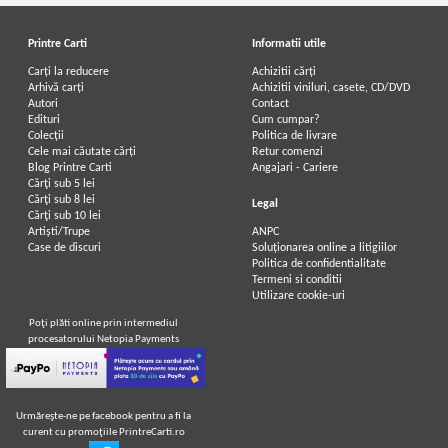
Printre Carti
Informatii utile
Carți la reducere
Achizitii cărți
Arhivă carți
Achizitii viniluri, casete, CD/DVD
Autori
Contact
Edituri
Cum cumpar?
Colecții
Politica de livrare
Cele mai căutate cărți
Retur comenzi
Blog Printre Carti
Angajari - Cariere
Cărţi sub 5 lei
Cărţi sub 8 lei
Legal
Cărţi sub 10 lei
Artiști/Trupe
ANPC
Case de discuri
Soluționarea online a litigiilor
Politica de confidentialitate
Termeni si conditii
Utilizare cookie-uri
Poţi plăti online prin intermediul
procesatorului Netopia Payments
Urmăreşte-ne pe facebook pentru a fi la
curent cu promoţiile PrintreCarti.ro