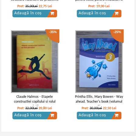
profesori
Pret:
35,00Lei
22,75
Lei
Pret:
19,00
Lei
Adaugă în coș
Adaugă în coș
-35%
-25%
Claude Halmos - Etapele
Printha Ellis, Mary Bowen - Way
constructiei copilului si rolul
ahead. Teacher's book (volumul
parintilor
3)
Pret:
32,00Lei
20,80
Lei
Pret:
30,00Lei
22,50
Lei
Adaugă în coș
Adaugă în coș