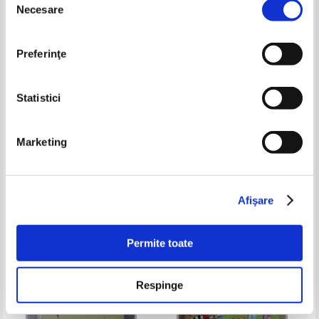
Necesare
consimțământului
Preferinţe
Statistici
Marketing
Gheorghe Mitra - Metodica
Gilbert de Landsheere - Istoria
educatiei fizice scolare
universala a pedagogiei
experimentale
Pret:
32,00Lei
24,00
Lei
Pret:
34,00Lei
22,10
Lei
Adaugă în coș
Adaugă în coș
Afişare
-35%
Permite toate
Respinge