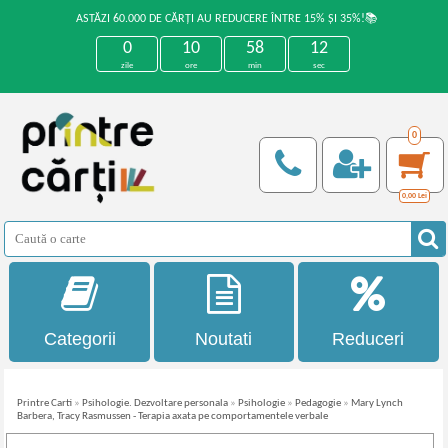
ASTĂZI 60.000 DE CĂRȚI AU REDUCERE ÎNTRE 15% ȘI 35%!📚
0
10
58
11
zile
ore
min
sec
0
0,00
Lei
Categorii
Noutati
Reduceri
Printre Carti
»
Psihologie. Dezvoltare personala
»
Psihologie
»
Pedagogie
»
Mary Lynch
Barbera, Tracy Rasmussen - Terapia axata pe comportamentele verbale