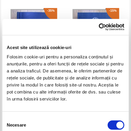
-35%
-15%
Acest site utilizează cookie-uri
Folosim cookie-uri pentru a personaliza conținutul și
anunțurile, pentru a oferi funcții de rețele sociale și pentru
a analiza traficul. De asemenea, le oferim partenerilor de
Das Neue Testament. Le
Talasie Libianul - Filocalia
rețele sociale, de publicitate și de analize informații cu
Nouveau Testament. Il Nuovo
sfintelor nevointe ale
Testamento. The New
desavarsirii (volumul 4)
privire la modul în care folosiți site-ul nostru. Aceștia le
Pret:
40,00Lei
26,00
Lei
Pret:
80,00Lei
68,00
Lei
Testament (2004)
Adaugă în coș
Adaugă în coș
pot combina cu alte informații oferite de dvs. sau culese
în urma folosirii serviciilor lor.
-60%
-30%
Selecția
Necesare
consimțământului