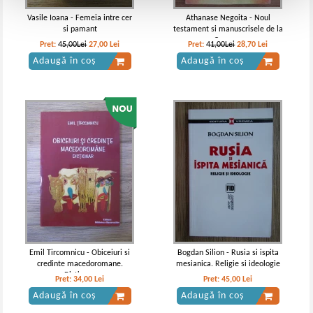
Vasile Ioana - Femeia intre cer
Athanase Negoita - Noul
si pamant
testament si manuscrisele de la
Qumran
Pret:
45,00Lei
27,00
Lei
Pret:
41,00Lei
28,70
Lei
Adaugă în coș
Adaugă în coș
Emil Tircomnicu - Obiceiuri si
Bogdan Silion - Rusia si ispita
credinte macedoromane.
mesianica. Religie si ideologie
Dictionar
Pret:
34,00
Lei
Pret:
45,00
Lei
Adaugă în coș
Adaugă în coș