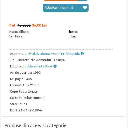
Adaugă în wishlist
Pret:
45,00Lei
36,00
Lei
Disponibilitate:
in stoc
Cantitatea:
1 buc
Autor:
A. C. Bhaktivedanta Swami Prabhupada
Titlu: Invataturile domnului Caitanya
Editura:
Bhaktivedanta Book
An de aparitie: 1993
Nr. pagini: 345
Format: 15 x 21 cm
Coperti: cartonate
Carte in limba: romana
Stare: buna
ISBN: 91-7149-199-6
Produse din aceeasi categorie