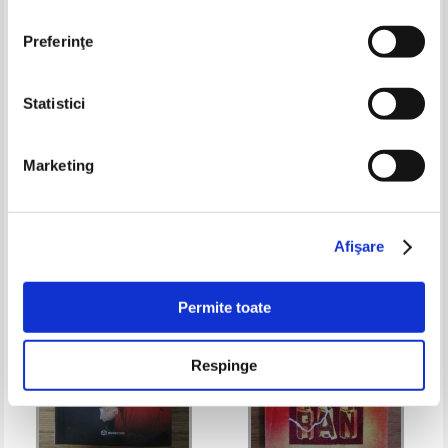
Preferinţe
Statistici
Scenariul operei foto - drama
Michel Malherbe - Enciclopedia
creatiunei. Istoria a 49000 de
religiilor (volumul 1)
Marketing
ani in chipuri (editie facsimil,
Pret:
100,00Lei
40,00
Lei
Pret:
45,00Lei
31,50
Lei
1924)
Adaugă în coș
Adaugă în coș
Afişare
-40%
-30%
Permite toate
Respinge