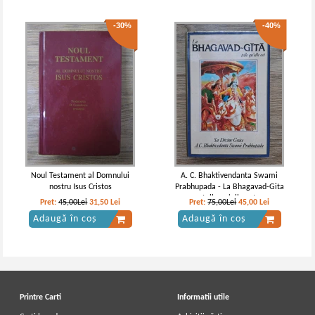
-30%
-40%
Noul Testament al Domnului
A. C. Bhaktivendanta Swami
nostru Isus Cristos
Prabhupada - La Bhagavad-Gita
telle qu'elle est
Pret:
45,00Lei
31,50
Lei
Pret:
75,00Lei
45,00
Lei
Adaugă în coș
Adaugă în coș
Printre Carti
Informatii utile