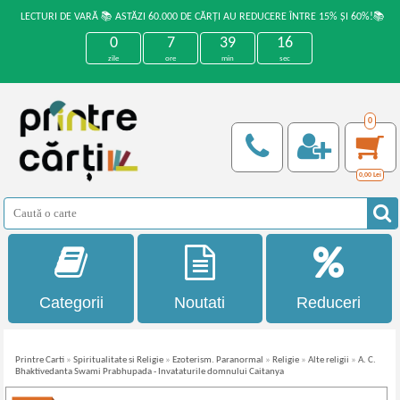
LECTURI DE VARĂ 📚 ASTĂZI 60.000 DE CĂRȚI AU REDUCERE ÎNTRE 15% ȘI 60%!📚
0
7
39
15
zile
ore
min
sec
0
0,00
Lei
Categorii
Noutati
Reduceri
Printre Carti
»
Spiritualitate si Religie
»
Ezoterism. Paranormal
»
Religie
»
Alte religii
»
A. C.
Bhaktivedanta Swami Prabhupada - Invataturile domnului Caitanya