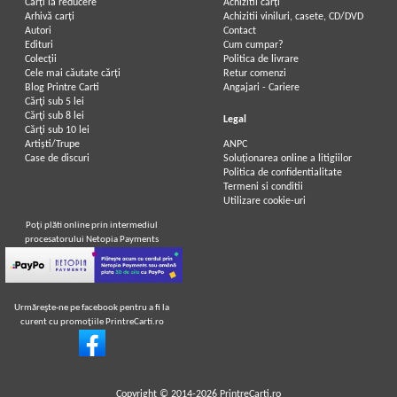
Carți la reducere
Achizitii cărți
Arhivă carți
Achizitii viniluri, casete, CD/DVD
Autori
Contact
Edituri
Cum cumpar?
Colecții
Politica de livrare
Cele mai căutate cărți
Retur comenzi
Blog Printre Carti
Angajari - Cariere
Cărţi sub 5 lei
Cărţi sub 8 lei
Legal
Cărţi sub 10 lei
Artiști/Trupe
ANPC
Case de discuri
Soluționarea online a litigiilor
Politica de confidentialitate
Termeni si conditii
Utilizare cookie-uri
Poţi plăti online prin intermediul
procesatorului Netopia Payments
Urmăreşte-ne pe facebook pentru a fi la
curent cu promoţiile PrintreCarti.ro
Copyright © 2014-2026
PrintreCarti.ro