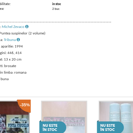
ilitate:
in stoc
ea:
2 buc
:
Michel Zevaco
: Puntea suspinelor (2 volume)
ra:
Tribuna
 aparitie: 1994
gini: 446, 414
t: 13 x 20 cm
ti: brosate
 in limba: romana
: buna
-35%