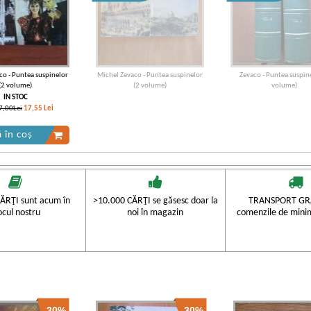
co - Puntea suspinelor
Michel Zevaco - Puntea suspinelor
Zevaco - Puntea suspine
(2 volume)
(2 volume)
volume)
IN STOC
7,00Lei
17,55
Lei
 în coș
ĂRŢI sunt acum în
>10.000 CĂRŢI se găsesc doar la
TRANSPORT GRA
ocul nostru
noi în magazin
comenzile de mini
-30%
-30%
co - Puntea suspinelor
Michel Zevaco - Puntea suspinelor
Michel Zevaco - Puntea s