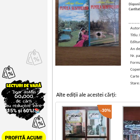
Disponib
Cantitat
Autor
Titlu
Editu
An de
Nr. pa
Forma
Coper
Carte
Stare
Alte ediții ale acestei cărți:
-30%