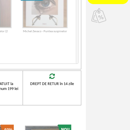
lor (2
Michel Zevaco - Puntea suspinelor
TUIT la
DREPT DE RETUR în 14 zile
mum 199 lei
-60%
uspinelor
Michel Zevaco - Puntea suspinelor