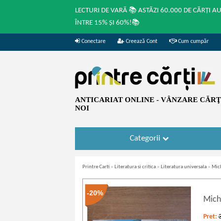
LECTURI DE VARĂ 📚 ASTĂZI 60.000 DE CĂRȚI A
ÎNTRE 15% ȘI 60%!📚
Conectare
Creează Cont
Cum cumpăr
ANTICARIAT ONLINE - VÂNZARE CĂRŢI
NOI
Categorii
Printre Carti
»
Literatura si critica
»
Literatura universala
»
Mich
-20%
Mich
Pret: