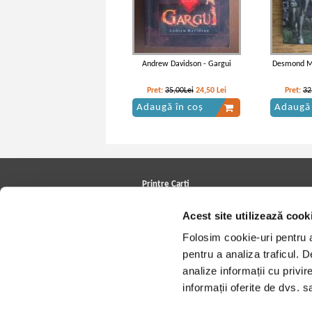
Andrew Davidson - Gargui
Desmond Mo
Pret:
35,00Lei
24,50
Lei
Pret:
32
Adaugă în coș
Adaugă 
Printre Carti
Carți la reducere
Acest site utilizează cook
Arhivă carți
Autori
Folosim cookie-uri pentru a 
Edituri
Colecții
pentru a analiza traficul. 
Cele mai căutate cărți
analize informații cu privir
Blog Printre Carti
Cărţi sub 5 lei
informații oferite de dvs. sa
Cărţi sub 8 lei
Cărţi sub 10 lei