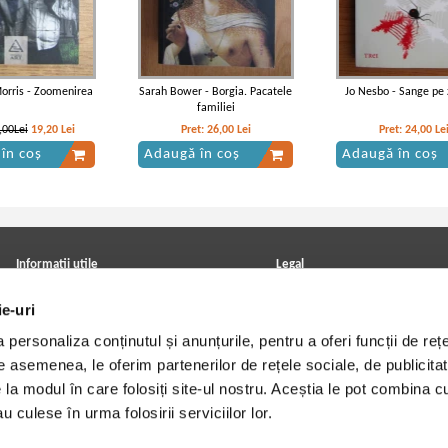
rris - Zoomenirea
Sarah Bower - Borgia. Pacatele
Jo Nesbo - Sange pe
familiei
,00Lei
19,20
Lei
Pret:
26,00
Lei
Pret:
24,00
Le
în coș
Adaugă în coș
Adaugă în coș
Informatii utile
Legal
ANPC
Achizitii cărți
ie-uri
Achizitii viniluri, casete, CD/DVD
Soluționarea online a litigiilor
Contact
Politica de confidentialitate
personaliza conținutul și anunțurile, pentru a oferi funcții de rețe
Cum cumpar?
Termeni si conditii
Politica de livrare
Utilizare cookie-uri
De asemenea, le oferim partenerilor de rețele sociale, de publicitat
Retur comenzi
e la modul în care folosiți site-ul nostru. Aceștia le pot combina c
Angajari - Cariere
u culese în urma folosirii serviciilor lor.