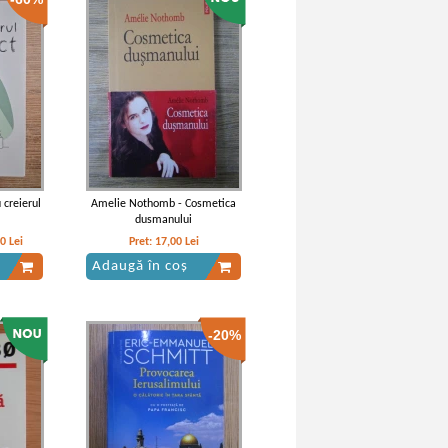
(volumul 2)
 creierul
Amelie Nothomb - Cosmetica
dusmanului
20
Lei
Pret:
17,00
Lei
Adaugă în coș
-20%