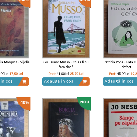
(volumul 2)
(volumul 1)
(volumul 3)
ia Marquez - Vijelia
Guillaume Musso - Ce-as fi eu
Patricia Popa - Fata cu
fara tine?
defect
,00Lei
17,50
Lei
Pret:
41,00Lei
28,70
Lei
Pret:
48,00Lei
19,
în coș
Adaugă în coș
Adaugă în coș
-40%