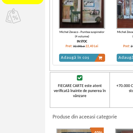
Michel Zevaco - Puntea suspinelor
Michel Zeva
(4 volume)
IN STOC
Pret:
32,00Lei
22,40
Lei
Pret:
2
Adaugă în coș
Adaugă
FIECARE CARTE este atent
+70.000 C
verificată înainte de punerea în
st
vânzare
Produse din aceeasi categorie
-40%
Michel Zevaco - Puntea suspinelor
Michel Zeva