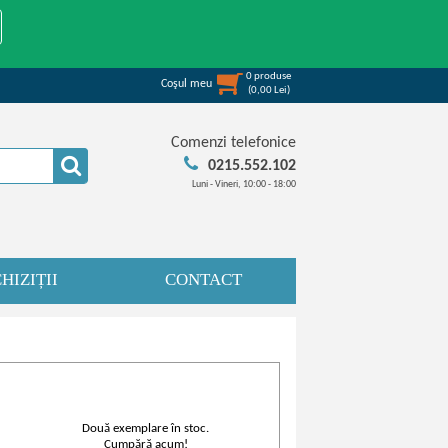
0
produse
Coşul meu
(
0,00
Lei
)
Comenzi telefonice
0215.552.102
Luni - Vineri, 10:00 - 18:00
HIZIȚII
CONTACT
Două exemplare în stoc.
Cumpără acum!