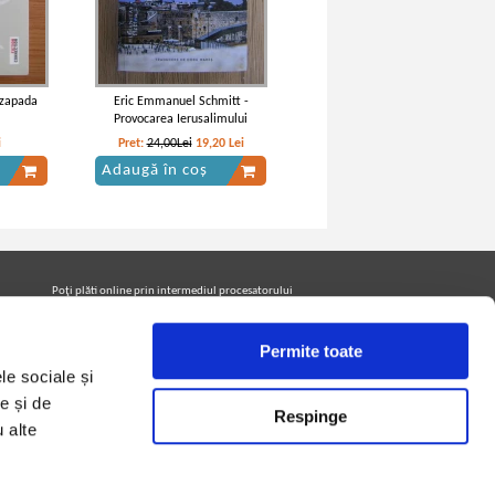
 zapada
Eric Emmanuel Schmitt -
Provocarea Ierusalimului
i
Pret:
24,00Lei
19,20
Lei
Adaugă în coș
Poţi plăti online prin intermediul procesatorului
Netopia Payments
Permite toate
le sociale și
Urmăreşte-ne pe facebook pentru a fi la curent cu
promoţiile PrintreCarti.ro
e și de
Respinge
u alte