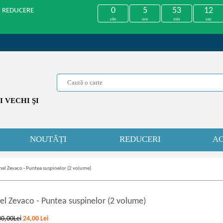
0
5
53
11
U REDUCERE
zile
ore
min
sec
 VECHI ŞI
NOUTĂȚI
REDUCERI
AC
el Zevaco - Puntea suspinelor (2 volume)
el Zevaco
-
Puntea suspinelor (2 volume)
30,00Lei
24,00
Lei