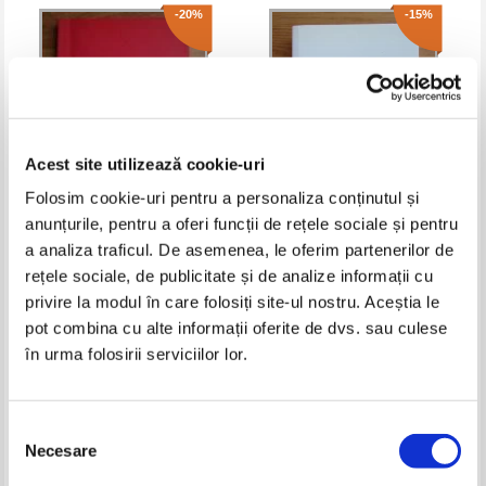
-20%
-15%
Acest site utilizează cookie-uri
Folosim cookie-uri pentru a personaliza conținutul și
anunțurile, pentru a oferi funcții de rețele sociale și pentru
Rene Guenon - Criza lumii
Fritjof Capra - Momentul
a analiza traficul. De asemenea, le oferim partenerilor de
moderne
adevarului. Stiinta, societate si
rețele sociale, de publicitate și de analize informații cu
noua cultura
Pret:
40,00Lei
32,00
Lei
Pret:
90,00Lei
76,50
Lei
privire la modul în care folosiți site-ul nostru. Aceștia le
Adaugă în coș
Adaugă în coș
pot combina cu alte informații oferite de dvs. sau culese
în urma folosirii serviciilor lor.
-20%
Selecția
Necesare
consimțământului