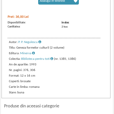
Adaugă în wishlist
Pret:
36,00
Lei
Disponibilitate:
in stoc
Cantitatea:
2 buc
Autor:
P. P. Negulescu
Titlu: Geneza formelor culturii (2 volume)
Editura:
Minerva
Colectia:
Biblioteca pentru toti
(nr. 1385, 1386)
An de aparitie: 1993
Nr. pagini: 376, 306
Format: 12 x 16 cm
Coperti: brosate
Carte in limba: romana
Stare: buna
Produse din aceeasi categorie