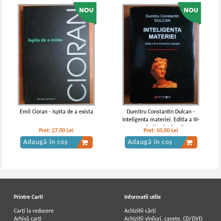
Emil Cioran - Ispita de a exista
Dumitru Constantin Dulcan -
Inteligenta materiei. Editia a III-
a revizuita si adaugita
Pret:
27,00
Lei
Pret:
50,00
Lei
Adaugă în coș
Adaugă în coș
Printre Carti
Informatii utile
Carți la reducere
Achizitii cărți
Arhivă carți
Achizitii viniluri, casete, CD/DVD