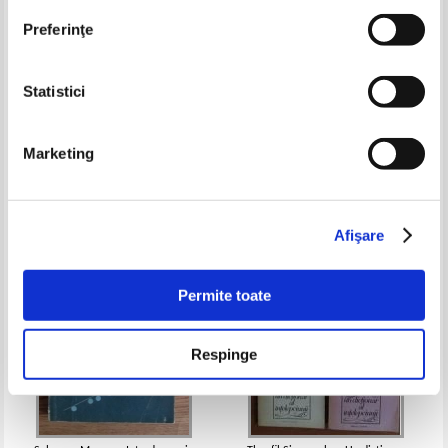
Preferinţe
Statistici
Ioan Petru Culianu - Eros si
Giovanni Reale - Istoria filosofiei
magie in Renastere 1484
antice, volumul 4. Aristotel si
peripateticii
Marketing
Pret:
30,00
Lei
Pret:
40,00Lei
32,00
Lei
Adaugă în coș
Adaugă în coș
Afişare
Permite toate
Respinge