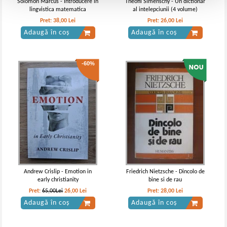
Solomon Marcus - Introducere in
Theofil Simenschy - Un dictionar
lingvistica matematica
al intelepciunii (4 volume)
Pret:
38,00
Lei
Pret:
26,00
Lei
Adaugă în coș
Adaugă în coș
-60%
Andrew Crislip - Emotion in
Friedrich Nietzsche - Dincolo de
early christianity
bine si de rau
Pret:
65,00Lei
26,00
Lei
Pret:
28,00
Lei
Adaugă în coș
Adaugă în coș