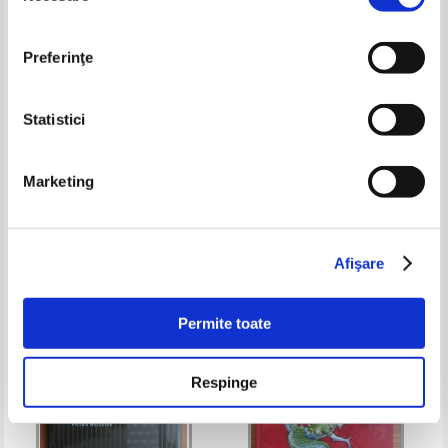
Preferinţe
Statistici
Mihail Sadoveanu - Baltagul.
Vintila Corbul - Pasari de prada
Marketing
Cazul Eugenitei Costea
(3 volume)
Pret:
58,00
Lei
Pret:
90,00Lei
76,50
Lei
Adaugă în coș
Adaugă în coș
Afişare
-30%
-15%
Permite toate
Respinge