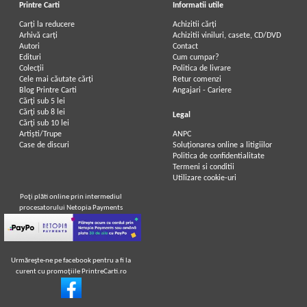
Printre Carti
Informatii utile
Carți la reducere
Achizitii cărți
Arhivă carți
Achizitii viniluri, casete, CD/DVD
Autori
Contact
Edituri
Cum cumpar?
Colecții
Politica de livrare
Cele mai căutate cărți
Retur comenzi
Blog Printre Carti
Angajari - Cariere
Cărţi sub 5 lei
Cărţi sub 8 lei
Legal
Cărţi sub 10 lei
Artiști/Trupe
ANPC
Case de discuri
Soluționarea online a litigiilor
Politica de confidentialitate
Termeni si conditii
Utilizare cookie-uri
Poţi plăti online prin intermediul
procesatorului Netopia Payments
Urmăreşte-ne pe facebook pentru a fi la
curent cu promoţiile PrintreCarti.ro