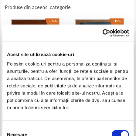
Produse din aceeasi categorie
-15%
-15%
Acest site utilizează cookie-uri
Folosim cookie-uri pentru a personaliza conținutul și
anunțurile, pentru a oferi funcții de rețele sociale și pentru
a analiza traficul. De asemenea, le oferim partenerilor de
rețele sociale, de publicitate și de analize informații cu
Adrian Paunescu - Cele mai
Marchizul de Sade - Cele o suta
frumoase poezii de dragoste (2
douazeci de zile ale Sodomei
privire la modul în care folosiți site-ul nostru. Aceștia le
volume)
sau scoala libertinajului
Pret:
84,00Lei
71,40
Lei
Pret:
120,00Lei
102,00
Lei
pot combina cu alte informații oferite de dvs. sau culese
Adaugă în coș
Adaugă în coș
în urma folosirii serviciilor lor.
-15%
Selecția
Necesare
consimțământului