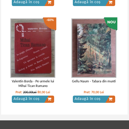
Adaugă în coș
Adaugă în coș
-60%
Valentin Borda - Pe urmele lui
Gellu Naum - Tabara din munti
Mihai Tican Rumano
Pret:
200,00Lei
80,00
Lei
Pret:
70,00
Lei
Adaugă în coș
Adaugă în coș