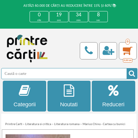
ASTĂZI 60.000 DE CĂRȚI AU REDUCERE ÎNTRE 15% ȘI 60%!📚
0
19
34
7
zile
ore
min
sec
0
0,00
Lei
Categorii
Noutati
Reduceri
Printre Carti
»
Literatura si critica
»
Literatura romana
»
Marius Chivu - Cartea cu bunici