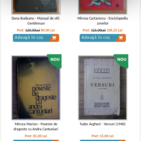
Dana Budeanu - Manual de stil.
Mircea Cartarescu - Enciclopedia
Gentleman
zmeilor
Pret:
120,00Lei
84,00
Lei
Pret:
125,00Lei
106,25
Lei
Adaugă în coș
Adaugă în coș
Mircea Marian - Poveste de
Tudor Arghezi - Versuri (1940)
dragoste cu Andra Cantuniari
Pret:
65,00
Lei
Pret:
55,00
Lei