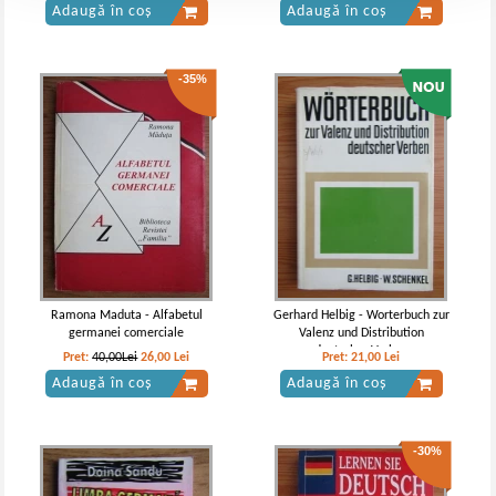
Adaugă în coș
Adaugă în coș
-35%
Ramona Maduta - Alfabetul
Gerhard Helbig - Worterbuch zur
germanei comerciale
Valenz und Distribution
deutscher Verben
Pret:
40,00Lei
26,00
Lei
Pret:
21,00
Lei
Adaugă în coș
Adaugă în coș
-30%