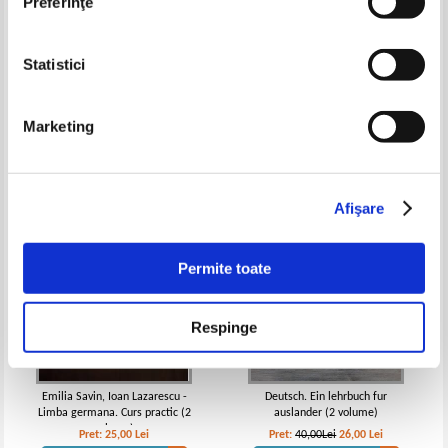
Preferinţe
Deutsch. Ein Lehrbuch fur
Wolfram Klatt - Metoda
Statistici
Auslander (2 volume)
Larousse de invatare a limbii
germane
Pret:
32,00Lei
20,80
Lei
Pret:
18,00
Lei
Adaugă în coș
Adaugă în coș
Marketing
-35%
Afişare
Permite toate
Respinge
Emilia Savin, Ioan Lazarescu -
Deutsch. Ein lehrbuch fur
Limba germana. Curs practic (2
auslander (2 volume)
volume)
Pret:
25,00
Lei
Pret:
40,00Lei
26,00
Lei