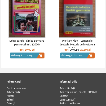
Doina Sandu - Limba germana
Wolfram Klatt - Lernen sie
pentru cei mici (2000)
deutsch. Metoda de invatare a
limbii germane
Pret:
19,00
Lei
Pret:
29,00Lei
20,30
Lei
Adaugă în coș
Adaugă în coș
Printre Carti
Informatii utile
Carți la reducere
Achizitii cărți
Arhivă carți
Achizitii viniluri, casete, CD/DVD
Autori
Contact
Edituri
Cum cumpar?
Colecții
Politica de livrare