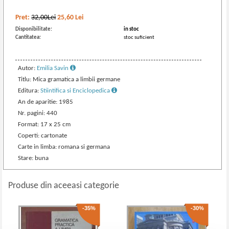
Pret:
32,00Lei
25,60
Lei
Disponibilitate:
in stoc
Cantitatea:
stoc suficient
Autor:
Emilia Savin
Titlu: Mica gramatica a limbii germane
Editura:
Stiintifica si Enciclopedica
An de aparitie: 1985
Nr. pagini: 440
Format: 17 x 25 cm
Coperti: cartonate
Carte in limba: romana si germana
Stare: buna
Produse din aceeasi categorie
-35%
-30%