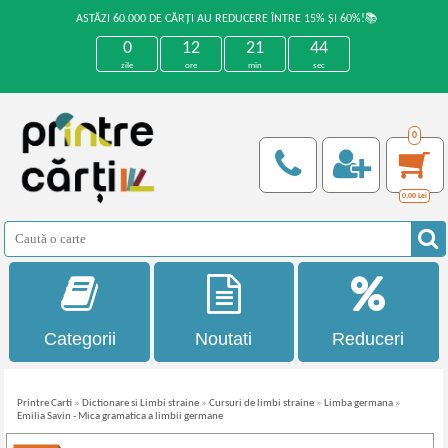
ASTĂZI 60.000 DE CĂRȚI AU REDUCERE ÎNTRE 15% ȘI 60%!📚
0
12
21
44
zile
ore
min
sec
0
0,00
Lei
Categorii
Noutati
Reduceri
Printre Carti
»
Dictionare si Limbi straine
»
Cursuri de limbi straine
»
Limba germana
»
Emilia Savin - Mica gramatica a limbii germane