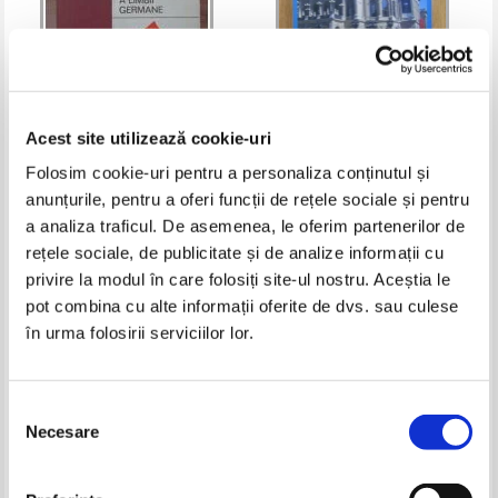
Acest site utilizează cookie-uri
Folosim cookie-uri pentru a personaliza conținutul și
Emilia Savin - Gramatica
Orlando Balas - Limba germana.
anunțurile, pentru a oferi funcții de rețele sociale și pentru
practica a limbii germane
Exercitii de gramatica si
a analiza traficul. De asemenea, le oferim partenerilor de
vocabular
Pret:
34,00Lei
22,10
Lei
Pret:
34,00Lei
23,80
Lei
rețele sociale, de publicitate și de analize informații cu
Adaugă în coș
Adaugă în coș
privire la modul în care folosiți site-ul nostru. Aceștia le
pot combina cu alte informații oferite de dvs. sau culese
-35%
în urma folosirii serviciilor lor.
Selecția
Necesare
consimțământului