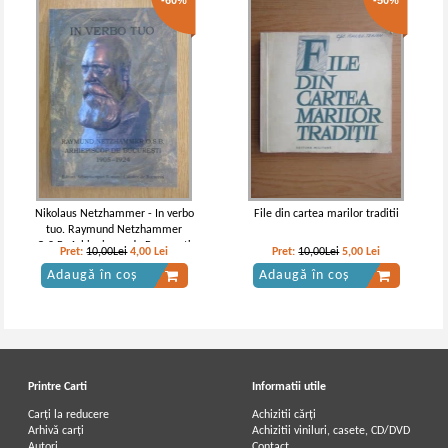
-60%
-50%
Nikolaus Netzhammer - In verbo
File din cartea marilor traditii
tuo. Raymund Netzhammer
O.S.B, Arhiepiscop de Bucuresti
Pret:
10,00Lei
4,00
Lei
Pret:
10,00Lei
5,00
Lei
1905-1924
Adaugă în coș
Adaugă în coș
Printre Carti
Informatii utile
Carți la reducere
Achizitii cărți
Arhivă carți
Achizitii viniluri, casete, CD/DVD
Autori
Contact