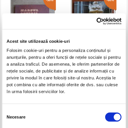
-50%
-60%
Acest site utilizează cookie-uri
Folosim cookie-uri pentru a personaliza conținutul și
anunțurile, pentru a oferi funcții de rețele sociale și pentru
Ileana Manole - Marsul ostirii
Memoria. Revista gandirii
a analiza traficul. De asemenea, le oferim partenerilor de
romane
arestate (nr. 24)
rețele sociale, de publicitate și de analize informații cu
Pret:
10,00Lei
5,00
Lei
Pret:
11,00Lei
4,40
Lei
privire la modul în care folosiți site-ul nostru. Aceștia le
Adaugă în coș
Adaugă în coș
pot combina cu alte informații oferite de dvs. sau culese
în urma folosirii serviciilor lor.
-60%
-60%
Selecția
Necesare
consimțământului