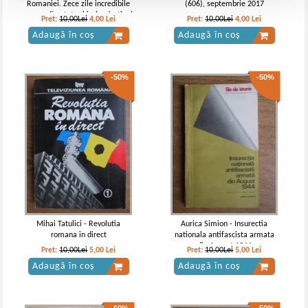
Romaniei. Zece zile incredibile
(606), septembrie 2017
care ar fi putut schimba destinul
Pret:
10,00Lei
4,00
Lei
Pret:
10,00Lei
4,00
Lei
tarii
Adaugă în coș
Adaugă în coș
-50%
-50%
Mihai Tatulici - Revolutia
Aurica Simion - Insurectia
romana in direct
nationala antifascista armata
din August 1944
Pret:
10,00Lei
5,00
Lei
Pret:
10,00Lei
5,00
Lei
Adaugă în coș
Adaugă în coș