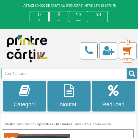
ASTĂZI 60.000 DE CĂRȚI AU REDUCERE ÎNTRE 15% ȘI 60%!📚
0
6
53
53
zile
ore
min
sec
0
0,00
Lei
Categorii
Noutati
Reduceri
Printre Carti
»
Stiinte
»
Agricultura
»
M. Chiritescu Arva - Omul, opera, epoca