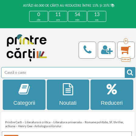
ASTĂZI 60.000 DE CĂRȚI AU REDUCERE ÎNTRE 15% ȘI 35%!📚
0
11
54
13
zile
ore
min
sec
0
0,00
Lei
Categorii
Noutati
Reduceri
Printre Carti
»
Literatura si critica
»
Literatura universala
»
Romane politiste, SF, thriller,
actiune
»
Henry Gee - Antologia viitorului