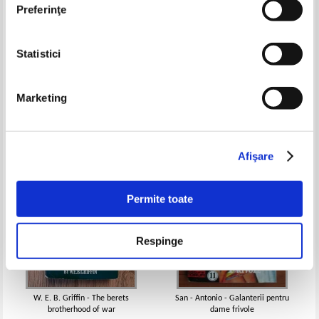
Preferinţe
Statistici
David Wishart - Ovidiu
Theodore Roszak - Sfarsitul
lumii in alb si negru
Pret:
10,00Lei
7,00
Lei
Pret:
16,00Lei
12,00
Lei
Marketing
Adaugă în coș
Adaugă în coș
-35%
-25%
Afişare
Permite toate
Respinge
W. E. B. Griffin - The berets
San - Antonio - Galanterii pentru
brotherhood of war
dame frivole