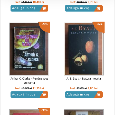
Pret:
16,00Lei
10,40
Lei
Pret:
13,00Lei
9,75
Lei
Adaugă în coș
Adaugă în coș
-25%
-35%
Arthur C. Clarke - Rendez vous
A. S. Byatt - Natura moarta
cu Rama
Pret:
15,00Lei
11,25
Lei
Pret:
12,00Lei
7,80
Lei
Adaugă în coș
Adaugă în coș
-30%