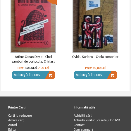
Arthur Conan Doyle - Cinci
Ovidiu Surianu - Cheia comorilor
samburi de portocala. Chiriasa
cu fata voalata
Pret:
10,00Lei
7,00
Lei
Pret:
10,00
Lei
Adaugă în coș
Adaugă în coș
Printre Carti
Informatii utile
Carți la reducere
Achizitii cărți
Arhivă carți
Achizitii viniluri, casete, CD/DVD
Autori
Contact
Edituri
Cum cumpar?