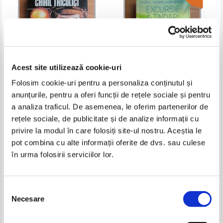
Acest site utilizează cookie-uri
Folosim cookie-uri pentru a personaliza conținutul și
anunțurile, pentru a oferi funcții de rețele sociale și pentru
Chiril Tricolici - Nebunul din
Andrea Camilleri - Excursie la
Brent
Tindari
a analiza traficul. De asemenea, le oferim partenerilor de
Pret:
10,00
Lei
Pret:
11,00Lei
8,25
Lei
rețele sociale, de publicitate și de analize informații cu
Adaugă în coș
Adaugă în coș
privire la modul în care folosiți site-ul nostru. Aceștia le
pot combina cu alte informații oferite de dvs. sau culese
în urma folosirii serviciilor lor.
-30%
-25%
Selecția
Necesare
consimțământului