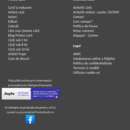
Carți la reducere
Achizitii cărți
Arhivă carți
Achizitii viniluri, casete, CD/DVD
Autori
Contact
Edituri
Cum cumpar?
Colecții
Politica de livrare
Cele mai căutate cărți
Retur comenzi
Blog Printre Carti
Angajari - Cariere
Cărţi sub 5 lei
Cărţi sub 8 lei
Legal
Cărţi sub 10 lei
Artiști/Trupe
ANPC
Case de discuri
Soluționarea online a litigiilor
Politica de confidentialitate
Termeni si conditii
Utilizare cookie-uri
Poţi plăti online prin intermediul
procesatorului Netopia Payments
Urmăreşte-ne pe facebook pentru a fi la
curent cu promoţiile PrintreCarti.ro