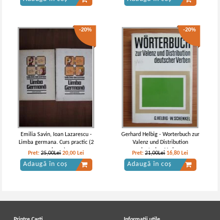
-20%
-20%
Emilia Savin, Ioan Lazarescu -
Gerhard Helbig - Worterbuch zur
Limba germana. Curs practic (2
Valenz und Distribution
volume)
deutscher Verben
Pret:
25,00Lei
20,00
Lei
Pret:
21,00Lei
16,80
Lei
Adaugă în coș
Adaugă în coș
Printre Carti
Informatii utile