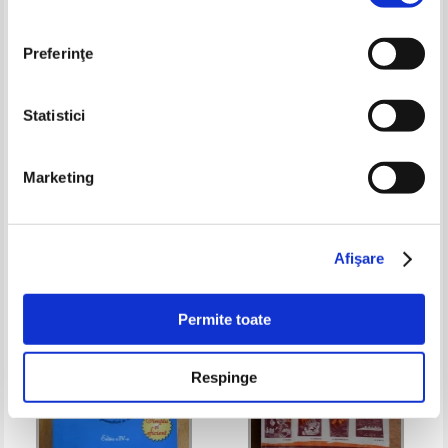
Preferinţe
Statistici
Ilse Chivaran Muller - Limba
Wolfram Klatt - Metoda
Marketing
germana. Manual pentru clasa a
Larousse de invatare a limbii
XI-a (anul VII de studiu)
germane
Pret:
27,00Lei
17,55
Lei
Pret:
18,00
Lei
Adaugă în coș
Adaugă în coș
Afişare
-30%
-35%
Permite toate
Respinge