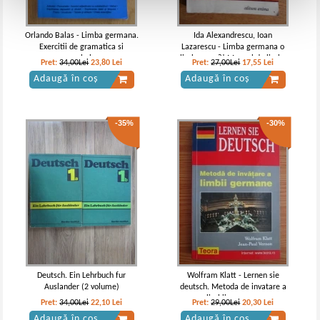
Orlando Balas - Limba germana.
Ida Alexandrescu, Ioan
Exercitii de gramatica si
Lazarescu - Limba germana o
vocabular
limba grea?! Manual de limba
Pret:
34,00Lei
23,80
Lei
Pret:
27,00Lei
17,55
Lei
germana, nivel mediu si avansat
Adaugă în coș
Adaugă în coș
-35%
-30%
Deutsch. Ein Lehrbuch fur
Wolfram Klatt - Lernen sie
Auslander (2 volume)
deutsch. Metoda de invatare a
limbii germane
Pret:
34,00Lei
22,10
Lei
Pret:
29,00Lei
20,30
Lei
Adaugă în coș
Adaugă în coș