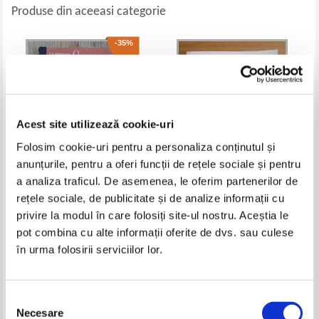
Produse din aceeasi categorie
-35%
Acest site utilizează cookie-uri
Folosim cookie-uri pentru a personaliza conținutul și
anunțurile, pentru a oferi funcții de rețele sociale și pentru
a analiza traficul. De asemenea, le oferim partenerilor de
O. E. Mihailova - Manual de
Olaru Constantin - Ghid de
rețele sociale, de publicitate și de analize informații cu
gramatica a limbii germane
conversatie roman-german
privire la modul în care folosiți site-ul nostru. Aceștia le
pentru incepatori
Pret:
32,00Lei
20,80
Lei
Pret:
30,00
Lei
pot combina cu alte informații oferite de dvs. sau culese
Adaugă în coș
Adaugă în coș
în urma folosirii serviciilor lor.
-35%
Selecția
Necesare
consimțământului