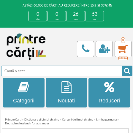
ASTĂZI 60.000 DE CĂRȚI AU REDUCERE ÎNTRE 15% ȘI 35%!📚
0
0
26
53
zile
ore
min
sec
0
0,00
Lei
Categorii
Noutati
Reduceri
Printre Carti
»
Dictionare si Limbi straine
»
Cursuri de limbi straine
»
Limba germana
»
Deutsches lesebuch fur auslander