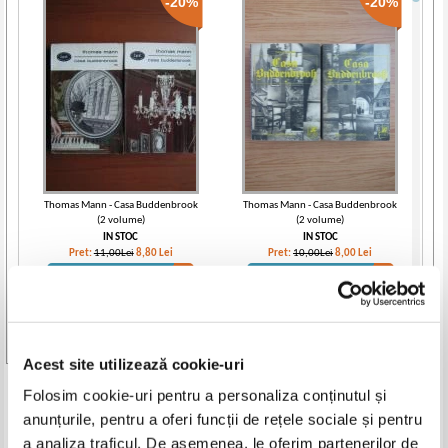
-20%
-20%
Thomas Mann - Casa Buddenbrook
Thomas Mann - Casa Buddenbrook
(2 volume)
(2 volume)
IN STOC
IN STOC
Pret:
11,00Lei
8,80
Lei
Pret:
10,00Lei
8,00
Lei
Adaugă în coș
Adaugă în coș
Vezi toate edițiile »
Acest site utilizează cookie-uri
Produse din aceeasi categorie
Folosim cookie-uri pentru a personaliza conținutul și
anunțurile, pentru a oferi funcții de rețele sociale și pentru
-30%
a analiza traficul. De asemenea, le oferim partenerilor de