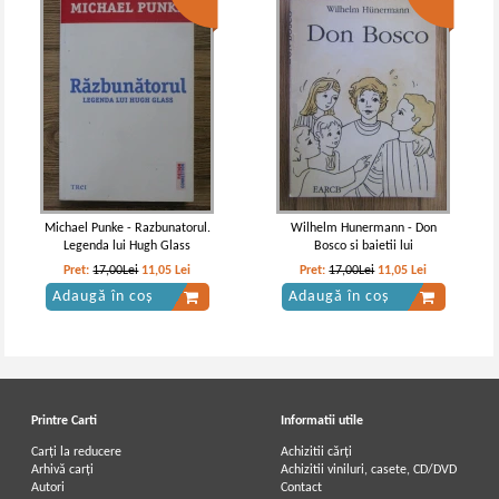
Thomas Mann - Casa Buddenbrook
Thomas Mann - Casa Buddenbrook
(2 volume)
(3 volume)
Michael Punke - Razbunatorul.
Wilhelm Hunermann - Don
Legenda lui Hugh Glass
Bosco si baietii lui
Pret:
17,00Lei
11,05
Lei
Pret:
17,00Lei
11,05
Lei
Adaugă în coș
Adaugă în coș
Printre Carti
Informatii utile
Carți la reducere
Achizitii cărți
Arhivă carți
Achizitii viniluri, casete, CD/DVD
Autori
Contact
Thomas Mann - Casa Buddenbrook
Thomas Mann - Casa Buddenbrook