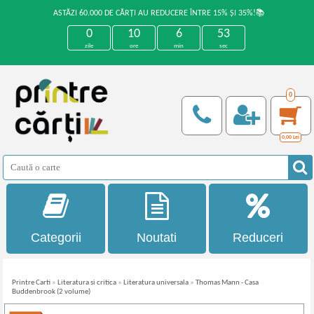
ASTĂZI 60.000 DE CĂRȚI AU REDUCERE ÎNTRE 15% ȘI 35%!📚
0
10
6
53
zile
ore
min
sec
0
0,00
Lei
Categorii
Noutati
Reduceri
Printre Carti
»
Literatura si critica
»
Literatura universala
»
Thomas Mann - Casa
Buddenbrook (2 volume)