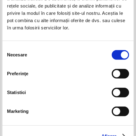
rețele sociale, de publicitate și de analize informații cu
privire la modul în care folosiți site-ul nostru. Aceștia le
pot combina cu alte informații oferite de dvs. sau culese
în urma folosirii serviciilor lor.
Thomas Mann - Casa Buddenbrook
Thomas Mann - Casa Buddenbrook
(2 volume)
(2 volume)
IN STOC
IN STOC
Pret:
10,00
Lei
Pret:
13,00
Lei
Selecția
Adaugă în coș
Adaugă în coș
Necesare
consimțământului
Sue Townsend - Jurnalul secret
Eoin Colfer - Supranaturalistii
al lui Adrian Mole
-35%
Preferinţe
Pret:
21,00Lei
14,70
Lei
Pret:
12,00
Lei
Adaugă în coș
Adaugă în coș
Statistici
-35%
Marketing
Thomas Mann - Casa Buddenbrook
Thomas Mann - Casa Buddenbrook
Afişare