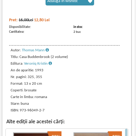
Adaugă în wishlist
Pret:
16,00Lei
12,80
Lei
Disponibilitate:
in stoc
Cantitatea:
2 buc
Autor:
Thomas Mann
Titlu: Casa Buddenbrook (2 volume)
Editura:
Veroniq Kristin
An de aparitie: 1993
Nr. pagini: 325, 355
Format: 13 x 20 cm
Coperti: brosate
Carte in limba: romana
Stare: buna
ISBN: 973-96049-2-7
Alte ediții ale acestei cărți: