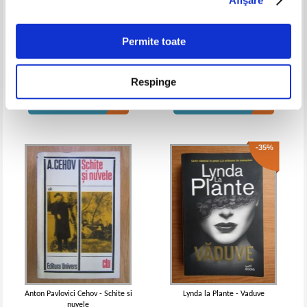
(2 volume)
(volumul 2)
IN STOC
IN STOC
Pret:
28,00
Lei
Pret:
10,00Lei
6,50
Lei
Adaugă în coș
Adaugă în coș
Permite toate
Colectia de Romane Reader's
Noble Alexander - Voi muri in
Digest (Joseph Finder, etc)
libertate
Respinge
-35%
Pret:
16,00
Lei
Pret:
20,00Lei
13,00
Lei
Adaugă în coș
Adaugă în coș
-35%
Thomas Mann - Casa Buddenbrook
Thomas Mann - Casa Buddenbrook
(volumul 2)
IN STOC
IN STOC
Pret:
18,00
Lei
Pret:
14,00Lei
9,10
Lei
Adaugă în coș
Adaugă în coș
Anton Pavlovici Cehov - Schite si
Lynda la Plante - Vaduve
nuvele