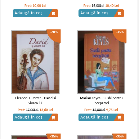
-35%
Pret:
10,00
Lei
Pret:
16,00Lei
10,40
Lei
Adaugă în coș
Adaugă în coș
-20%
-35%
Thomas Mann - Casa Buddenbrook,
Thomas Mann - Casa Buddenbrook
volumul 2. Declinul unei familii
IN STOC
Pret:
10,00Lei
6,50
Lei
Adaugă în coș
Eleanor H. Porter - David si
Marian Keyes - Sushi pentru
vioara lui
incepatori
Pret:
17,00Lei
13,60
Lei
Pret:
15,00Lei
9,75
Lei
Adaugă în coș
Adaugă în coș
-35%
-35%