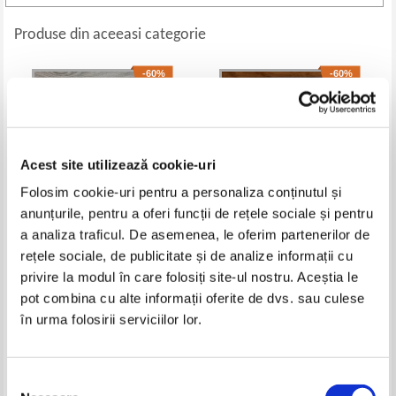
Produse din aceeasi categorie
-60%
-60%
Acest site utilizează cookie-uri
Folosim cookie-uri pentru a personaliza conținutul și
anunțurile, pentru a oferi funcții de rețele sociale și pentru
a analiza traficul. De asemenea, le oferim partenerilor de
rețele sociale, de publicitate și de analize informații cu
Thailand
The gols guides, Paris
privire la modul în care folosiți site-ul nostru. Aceștia le
Pret:
32,00Lei
12,80
Lei
Pret:
27,00Lei
10,80
Lei
pot combina cu alte informații oferite de dvs. sau culese
Adaugă în coș
Adaugă în coș
în urma folosirii serviciilor lor.
-20%
-60%
Selecția