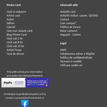
Printre Carti
Informatii utile
Carți la reducere
Achizitii cărți
Arhivă carți
Achizitii viniluri, casete, CD/DVD
Autori
Contact
Edituri
Cum cumpar?
Colecții
Politica de livrare
Cele mai căutate cărți
Retur comenzi
Blog Printre Carti
Angajari - Cariere
Cărţi sub 5 lei
Cărţi sub 8 lei
Legal
Cărţi sub 10 lei
Artiști/Trupe
ANPC
Case de discuri
Soluționarea online a litigiilor
Politica de confidentialitate
Termeni si conditii
Utilizare cookie-uri
Poţi plăti online prin intermediul
procesatorului Netopia Payments
Urmăreşte-ne pe facebook pentru a fi la
curent cu promoţiile PrintreCarti.ro