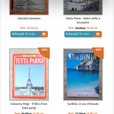
Litoralul romanesc
Sylvia Mann - Notre visite a
Jerusalem
Pret:
10,00
Lei
Pret:
20,00Lei
14,00
Lei
Adaugă în coș
Adaugă în coș
-60%
-60%
Giovanna Magi - Il libro d'oro.
Sardinia. A sea of beauty
Tutta parigi
Pret:
26,00Lei
10,40
Lei
Pret:
37,00Lei
14,80
Lei