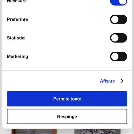
Necesare
consimțământului
Preferinţe
Statistici
Ron Burke - Washington DC
Tutta Salamanca (ghid turistic)
Marketing
Pret:
16,00Lei
12,80
Lei
Pret:
32,00Lei
12,80
Lei
Adaugă în coș
Adaugă în coș
Afişare
-30%
Permite toate
Respinge