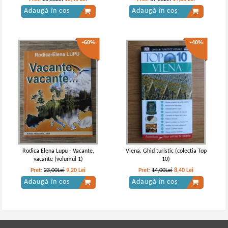
Adaugă în coș
Adaugă în coș
-60%
-40%
Rodica Elena Lupu - Vacante,
Viena. Ghid turistic (colectia Top
vacante (volumul 1)
10)
Pret:
23,00Lei
9,20
Lei
Pret:
14,00Lei
8,40
Lei
Adaugă în coș
Adaugă în coș