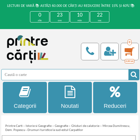
LECTURI DE VARĂ 📚 ASTĂZI 60.000 DE CĂRȚI AU REDUCERE ÎNTRE 15% ȘI 60%!📚
0
23
10
21
zile
ore
min
sec
0
0,00
Lei
Categorii
Noutati
Reduceri
Printre Carti
»
Istorie si Geografie
»
Geografie
»
Ghiduri de calatorie
»
Mircea Dumitrescu,
Dem. Popescu - Drumuri turistice la sud-estul Carpatilor