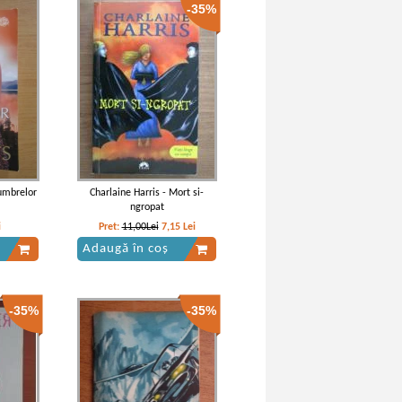
-35%
umbrelor
Charlaine Harris - Mort si-
ngropat
i
Pret:
11,00Lei
7,15
Lei
Adaugă în coș
-35%
-35%