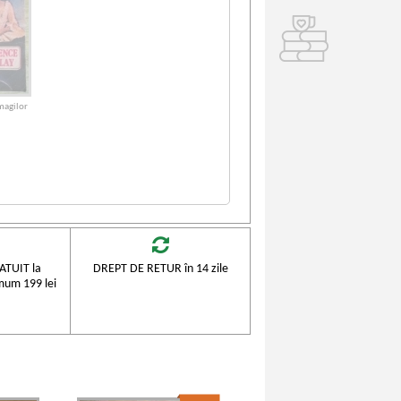
magilor
TUIT la
DREPT DE RETUR în 14 zile
mum 199 lei