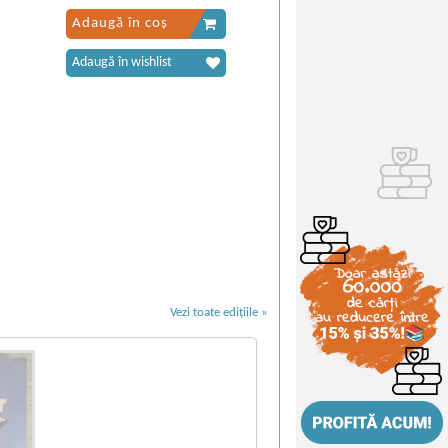
Adaugă în coș
Adaugă în wishlist
Vezi toate edițiile »