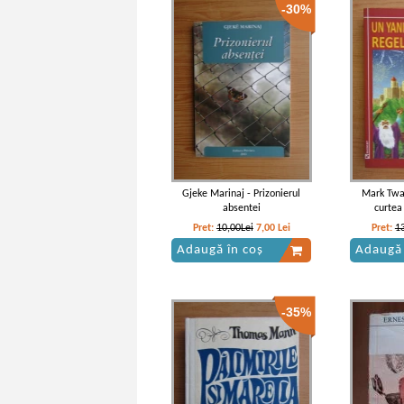
-30%
Gjeke Marinaj - Prizonierul
Mark Twai
absentei
curtea
Pret:
10,00Lei
7,00
Lei
Pret:
1
Adaugă în coș
Adaugă 
-35%