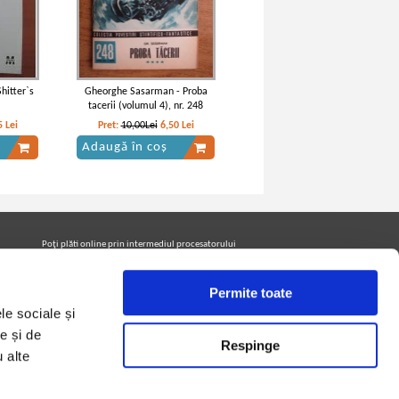
hitter`s
Gheorghe Sasarman - Proba
tacerii (volumul 4), nr. 248
5
Lei
Pret:
10,00Lei
6,50
Lei
Adaugă în coș
Poţi plăti online prin intermediul procesatorului
Netopia Payments
Permite toate
le sociale și
Urmăreşte-ne pe facebook pentru a fi la curent cu
promoţiile PrintreCarti.ro
e și de
Respinge
u alte