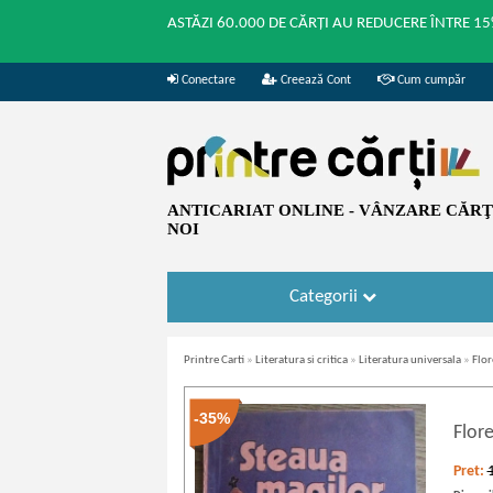
ASTĂZI 60.000 DE CĂRȚI AU REDUCERE ÎNTRE 15
Conectare
Creează Cont
Cum cumpăr
ANTICARIAT ONLINE - VÂNZARE CĂRŢI
NOI
Categorii
Printre Carti
»
Literatura si critica
»
Literatura universala
»
Flor
-35%
Flor
Pret: