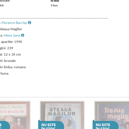
ilitate:
in stoc
ea:
3 buc
:
Florence Barclay
 Steaua Magilor
ra:
Mens Sana
 aparitie: 1990
gini: 239
t: 12 x 16 cm
ti: brosate
 in limba: romana
: buna