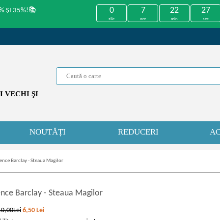
0
7
22
27
% ȘI 35%!📚
zile
ore
min
sec
 VECHI ŞI
NOUTĂȚI
REDUCERI
AC
ence Barclay - Steaua Magilor
ence Barclay
-
Steaua Magilor
10,00Lei
6,50
Lei