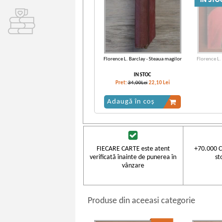
Florence L. Barclay - Steaua magilor
Florence L.
IN STOC
Pret:
34,00Lei
22,10
Lei
Adaugă în coș
FIECARE CARTE este atent
+70.000 C
verificată înainte de punerea în
st
vânzare
Produse din aceeasi categorie