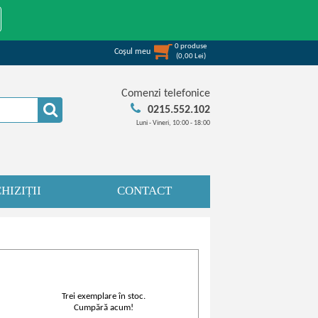
0
produse
Coşul meu
(
0,00
Lei
)
Comenzi telefonice
0215.552.102
Luni - Vineri, 10:00 - 18:00
HIZIȚII
CONTACT
Trei exemplare în stoc.
Cumpără acum!