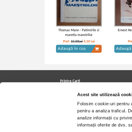
Thomas Mann - Patimirile si
Ernest He
maretia maestrilor
Pret:
10,00Lei
6,50
Lei
Pr
Adaugă în coș
Adaugă 
Printre Carti
Carți la reducere
Acest site utilizează cook
Arhivă carți
Autori
Folosim cookie-uri pentru a 
Edituri
Colecții
pentru a analiza traficul. 
Cele mai căutate cărți
analize informații cu privir
Blog Printre Carti
Cărţi sub 5 lei
informații oferite de dvs. sa
Cărţi sub 8 lei