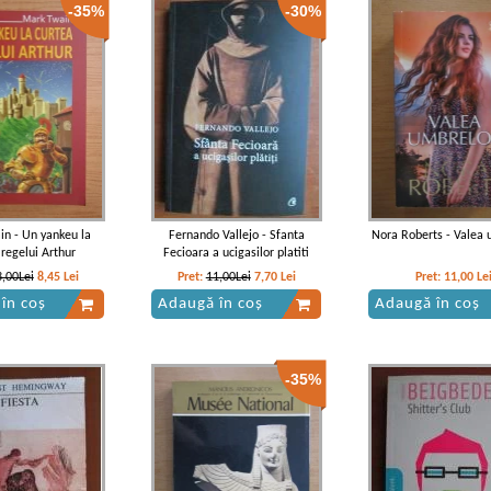
-35%
-30%
n - Un yankeu la
Fernando Vallejo - Sfanta
Nora Roberts - Valea 
 regelui Arthur
Fecioara a ucigasilor platiti
3,00Lei
8,45
Lei
Pret:
11,00Lei
7,70
Lei
Pret:
11,00
Le
în coș
Adaugă în coș
Adaugă în coș
-35%