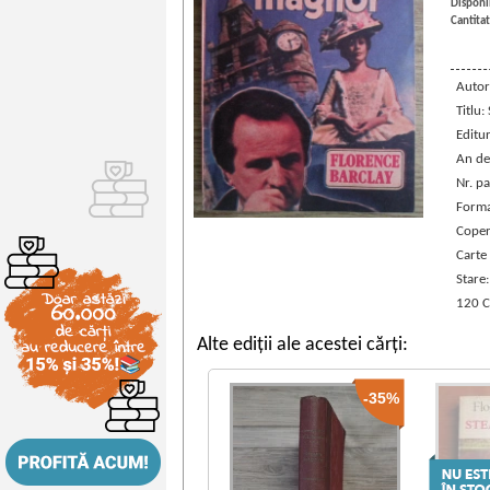
Disponib
Cantitat
Autor
Titlu:
Editu
An de
Nr. pa
Forma
Coper
Carte
Stare
120 C
Alte ediții ale acestei cărți:
-35%