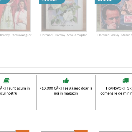
 Barclay - Steaua magilor
Florence L. Barclay - Steaua magilor
Florence Barclay - Steaua 
ĂRŢI sunt acum în
>10.000 CĂRŢI se găsesc doar la
TRANSPORT GRA
ocul nostru
noi în magazin
comenzile de mini