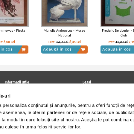
mingway - Fiesta
Manolis Andronicos - Musee
Frederic Beigbeder - S
National
Club
et:
6,00
Lei
Pret:
13,00Lei
8,45
Lei
Pret:
11,00Lei
7,1
în coș
Adaugă în coș
Adaugă în coș
Informatii utile
Legal
ANPC
Achizitii cărți
ie-uri
Achizitii viniluri, casete, CD/DVD
Soluționarea online a litigiilor
Contact
Politica de confidentialitate
personaliza conținutul și anunțurile, pentru a oferi funcții de rețe
Cum cumpar?
Termeni si conditii
Politica de livrare
Utilizare cookie-uri
De asemenea, le oferim partenerilor de rețele sociale, de publicitat
Retur comenzi
e la modul în care folosiți site-ul nostru. Aceștia le pot combina c
Angajari - Cariere
u culese în urma folosirii serviciilor lor.