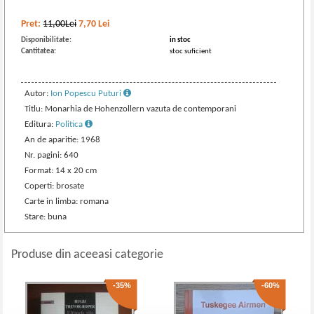
Pret:
11,00Lei
7,70
Lei
Disponibilitate:
in stoc
Cantitatea:
stoc suficient
Autor:
Ion Popescu Puturi
Titlu: Monarhia de Hohenzollern vazuta de contemporani
Editura:
Politica
An de aparitie: 1968
Nr. pagini: 640
Format: 14 x 20 cm
Coperti: brosate
Carte in limba: romana
Stare: buna
Produse din aceeasi categorie
-35%
-60%