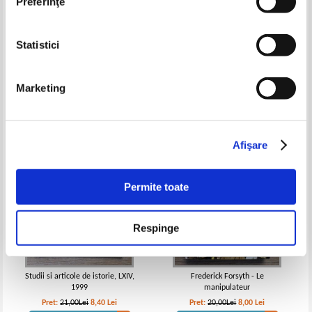
Preferinţe
Razvan Theodorescu - Istoria
Sabatino Moscati - Lumea
Statistici
vazuta de aproape
fenicienilor
Pret:
10,00Lei
6,00
Lei
Pret:
12,00Lei
9,60
Lei
Adaugă în coș
Adaugă în coș
Marketing
-60%
-60%
Afişare
Permite toate
Respinge
Studii si articole de istorie, LXIV,
Frederick Forsyth - Le
1999
manipulateur
Pret:
21,00Lei
8,40
Lei
Pret:
20,00Lei
8,00
Lei