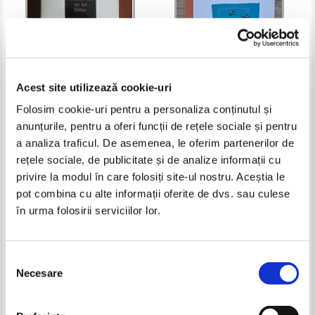
Acest site utilizează cookie-uri
Folosim cookie-uri pentru a personaliza conținutul și
Hugh Trevor - Roper - Ultimele
Mike Ford - Tuskegee airmen
anunțurile, pentru a oferi funcții de rețele sociale și pentru
zile ale lui Hitler
a analiza traficul. De asemenea, le oferim partenerilor de
Pret:
10,00Lei
6,50
Lei
Pret:
21,00Lei
8,40
Lei
rețele sociale, de publicitate și de analize informații cu
Adaugă în coș
Adaugă în coș
privire la modul în care folosiți site-ul nostru. Aceștia le
pot combina cu alte informații oferite de dvs. sau culese
-40%
-20%
în urma folosirii serviciilor lor.
Selecția
Necesare
consimțământului