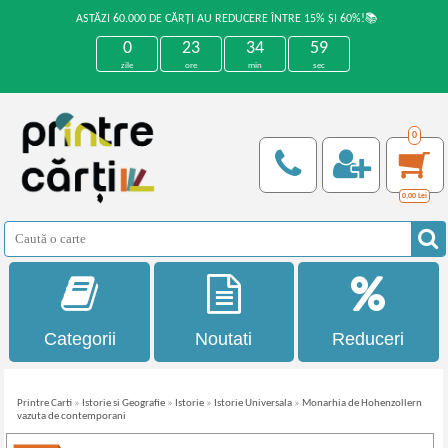
ASTĂZI 60.000 DE CĂRȚI AU REDUCERE ÎNTRE 15% ȘI 60%!📚
0
23
34
59
zile
ore
min
sec
0
0,00
Lei
Categorii
Noutati
Reduceri
Printre Carti
»
Istorie si Geografie
»
Istorie
»
Istorie Universala
»
Monarhia de Hohenzollern
vazuta de contemporani