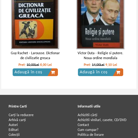
Guy Rachet - Larousse. Dictionar
Victor Duta - Religie si putere.
de civilizatie greaca
Noua ordine mondiala
Pret:
10,00Lei
6,00
Lei
Pret:
14,00Lei
9,10
Lei
Adaugă în coș
Adaugă în coș
Printre Carti
Informatii utile
Carți la reducere
Achizitii cărți
Arhivă carți
Achizitii viniluri, casete, CD/DVD
Autori
Contact
Edituri
Cum cumpar?
Colecții
Politica de livrare