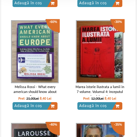
Adaugă în coș
Adaugă în coș
-60%
-30%
Melissa Rossi - What every
Marea istorie ilustrata a lumii in
american should know about
7 volume. Volumul 4: Inceputul
Europe
perioadei moderne
Pret:
21,00Lei
8,40
Lei
Pret:
12,00Lei
8,40
Lei
Adaugă în coș
Adaugă în coș
-40%
-35%