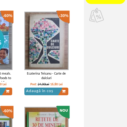
-60%
-30%
t meals.
Ecaterina Teisanu - Carte de
foods to
dulciuri
oddlers
00
Lei
Pret:
24,00Lei
16,80
Lei
Adaugă în coș
-60%