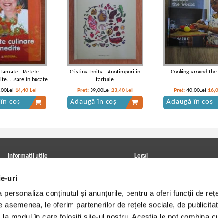
 Stamate - Retete
Cristina Ionita - Anotimpuri in
Cooking around the
ite. ...sare in bucate
farfurie
,00Lei
14,40
Lei
Pret:
39,00Lei
23,40
Lei
Pret:
40,00Lei
16,
în coș
Adaugă în coș
Adaugă în coș
Informatii utile
Legal
ANPC
Achizitii cărți
ie-uri
Achizitii viniluri, casete, CD/DVD
Soluționarea online a litigiilor
Contact
Politica de confidentialitate
personaliza conținutul și anunțurile, pentru a oferi funcții de rețe
Cum cumpar?
Termeni si conditii
Politica de livrare
Utilizare cookie-uri
De asemenea, le oferim partenerilor de rețele sociale, de publicitat
Retur comenzi
e la modul în care folosiți site-ul nostru. Aceștia le pot combina c
Angajari - Cariere