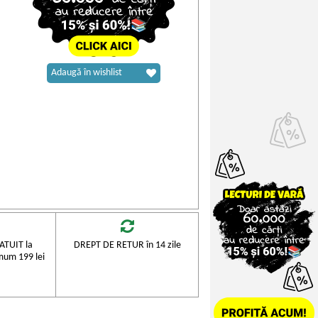
Adaugă în wishlist
TUIT la
DREPT DE RETUR în 14 zile
mum 199 lei