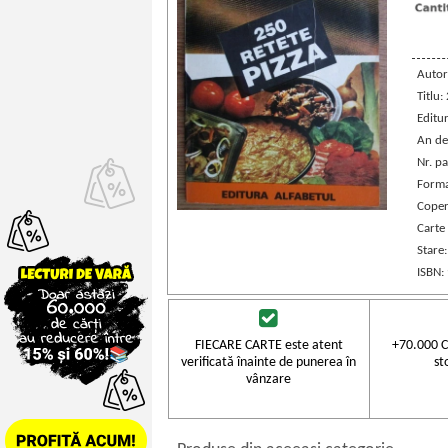
Autor
Titlu:
Editu
An de
Nr. pa
Forma
Coper
Carte
Stare
ISBN:
FIECARE CARTE este atent
+70.000 C
verificată înainte de punerea în
st
vânzare