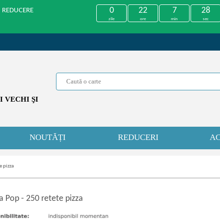
0
22
7
28
U REDUCERE
zile
ore
min
sec
 VECHI ŞI
NOUTĂȚI
REDUCERI
AC
e pizza
a Pop
-
250 retete pizza