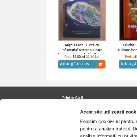
Angela Poch - Lupta cu
Cristina
inflamatia! Retete culinare
culinare ined
bogate nutritional, din alimente
Pret:
34,00Lei
23,80
Lei
Pret:
18
integrale
Adaugă în coș
Adaugă 
Printre Carti
Carți la reducere
Acest site utilizează cook
Arhivă carți
Autori
Folosim cookie-uri pentru a 
Edituri
Colecții
pentru a analiza traficul. 
Cele mai căutate cărți
analize informații cu privir
Blog Printre Carti