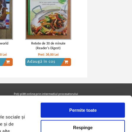
 world
Retete de 30 de minute
(Reader's Digest)
00
Lei
Pret:
36,00
Lei
Adaugă în coș
Poţi plăti online prin intermediul procesatorului
Netopia Payments
Permite toate
le sociale și
Urmăreşte-ne pe facebook pentru a fi la curent cu
promoţiile PrintreCarti.ro
e și de
Respinge
u alte