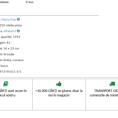
:
Maria Pop
 250 retete pizza
ra:
Alfabetul
 aparitie: 1992
gini: 62
t: 16 x 23 cm
ti: brosate
 in limba: romana
: buna
 973-95411-3-5
ĂRŢI sunt acum în
>10.000 CĂRŢI se găsesc doar la
TRANSPORT GRA
ocul nostru
noi în magazin
comenzile de mini