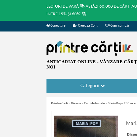
LECTURI DE VARĂ 📚 ASTĂZI 60.000 DE CĂRȚI A
ÎNTRE 15% ȘI 60%!📚
Conectare
Creează Cont
Cum cumpăr
ANTICARIAT ONLINE - VÂNZARE CĂRŢI
NOI
Categorii
Printre Carti
»
Diverse
»
Carti de bucate
»
Maria Pop - 250 retet
Mari