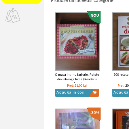
Produse din aceeasi categorie
O masa intr - o farfurie. Retete
300 retete
din intreaga lume (Reader's
Digest)
Pret:
21,00
Lei
Pret:
20
Adaugă în coș
Adaugă 
-30%