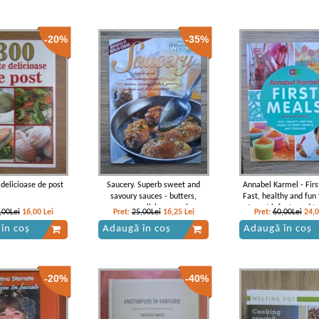
-20%
-35%
 delicioase de post
Saucery. Superb sweet and
Annabel Karmel - Firs
savoury sauces - butters,
Fast, healthy and fun 
creams, relishes, gravies,
tempt infants and t
,00Lei
16,00
Lei
Pret:
25,00Lei
16,25
Lei
Pret:
60,00Lei
24,
custards and fruit sensations
în coș
Adaugă în coș
Adaugă în coș
-20%
-40%