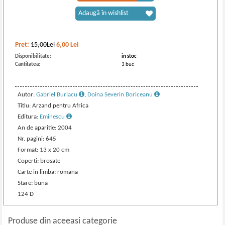
Adaugă în wishlist
Pret:
15,00Lei
6,00
Lei
Disponibilitate:
in stoc
Cantitatea:
3 buc
Autor:
Gabriel Burlacu
,
Doina Severin Boriceanu
Titlu: Arzand pentru Africa
Editura:
Eminescu
An de aparitie: 2004
Nr. pagini: 645
Format: 13 x 20 cm
Coperti: brosate
Carte in limba: romana
Stare: buna
124 D
Produse din aceeasi categorie