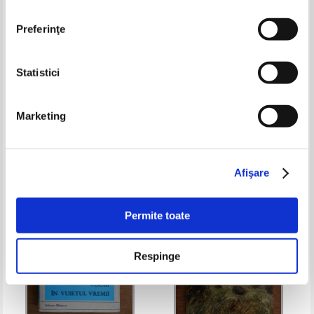
Preferinţe
Statistici
Lucian Zamfirescu - Moise in
Radu Tuculescu - Macelaria
labirintul cu oglinzi (volumul 1)
Kennedy
Marketing
Pret:
18,00Lei
7,20
Lei
Pret:
10,00Lei
5,00
Lei
Adaugă în coș
Adaugă în coș
Afişare
-50%
-50%
Permite toate
Respinge