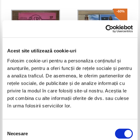
-60%
Acest site utilizează cookie-uri
Folosim cookie-uri pentru a personaliza conținutul și
anunțurile, pentru a oferi funcții de rețele sociale și pentru
a analiza traficul. De asemenea, le oferim partenerilor de
Eva Rutland - Intotdeauna
N. Erceanu - Limba si literatura
rețele sociale, de publicitate și de analize informații cu
Craciun
romana, pentru clasa a VIII-a
privire la modul în care folosiți site-ul nostru. Aceștia le
Pret:
9,00
Lei
Pret:
17,00Lei
6,80
Lei
Adaugă în coș
Adaugă în coș
pot combina cu alte informații oferite de dvs. sau culese
în urma folosirii serviciilor lor.
-60%
-50%
Selecția
Necesare
consimțământului