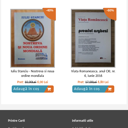
-40%
-60%
Iuliu Stanciu - Nostreva si noua
Viata Romaneasca, anul CXI, nr.
ordine mondiala
6, iunie 2016
Pret:
10,00Lei
6,00
Lei
Pret:
17,00Lei
6,80
Lei
Adaugă în coș
Adaugă în coș
Printre Carti
Informatii utile