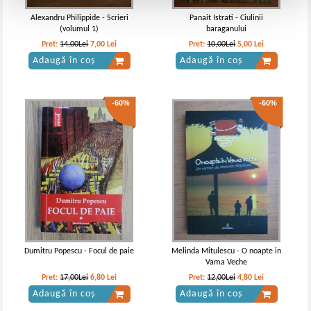
Alexandru Philippide - Scrieri
Panait Istrati - Ciulinii
(volumul 1)
baraganului
Pret:
14,00Lei
7,00
Lei
Pret:
10,00Lei
5,00
Lei
Adaugă în coș
Adaugă în coș
-60%
-60%
Dumitru Popescu - Focul de paie
Melinda Mitulescu - O noapte in
Vama Veche
Pret:
17,00Lei
6,80
Lei
Pret:
12,00Lei
4,80
Lei
Adaugă în coș
Adaugă în coș