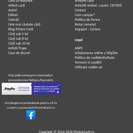
Carți la reducere
Achizitii cărți
Arhivă carți
Achizitii viniluri, casete, CD/DVD
Autori
Contact
Edituri
Cum cumpar?
Colecții
Politica de livrare
Cele mai căutate cărți
Retur comenzi
Blog Printre Carti
Angajari - Cariere
Cărţi sub 5 lei
Cărţi sub 8 lei
Legal
Cărţi sub 10 lei
Artiști/Trupe
ANPC
Case de discuri
Soluționarea online a litigiilor
Politica de confidentialitate
Termeni si conditii
Utilizare cookie-uri
Poţi plăti online prin intermediul
procesatorului Netopia Payments
Urmăreşte-ne pe facebook pentru a fi la
curent cu promoţiile PrintreCarti.ro
Copyright © 2014-2026
PrintreCarti.ro