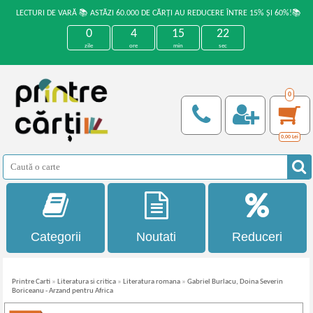
LECTURI DE VARĂ 📚 ASTĂZI 60.000 DE CĂRȚI AU REDUCERE ÎNTRE 15% ȘI 60%!📚
0
4
15
21
zile
ore
min
sec
0
0,00
Lei
Categorii
Noutati
Reduceri
Printre Carti
»
Literatura si critica
»
Literatura romana
»
Gabriel Burlacu, Doina Severin
Boriceanu - Arzand pentru Africa