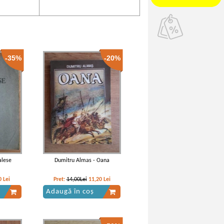
-35%
-20%
 alese
Dumitru Almas - Oana
0
Lei
Pret:
14,00Lei
11,20
Lei
Adaugă în coș