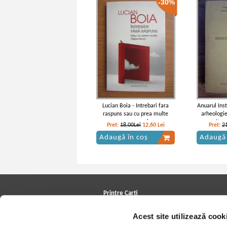
-30%
Lucian Boia - Intrebari fara
Anuarul Insti
raspuns sau cu prea multe
arheologie
raspunsuri
(tom
Pret:
18,00Lei
12,60
Lei
Pret:
2
Adaugă în coș
Adaugă 
Printre Carti
Carți la reducere
Acest site utilizează cook
Arhivă carți
Autori