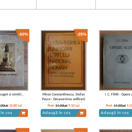
-60%
-35%
cuget si simtiri...
Miron Constantinescu, Stefan
I. C. Filitti - Opere
Pascu - Desavarsirea unificarii
statului national roman. Unirea
,00Lei
10,80
Lei
Pret:
14,00Lei
9,10
Lei
Pret:
14,00Lei
9,1
Transilvaniei cu vechea Romanie
în coș
Adaugă în coș
Adaugă în coș