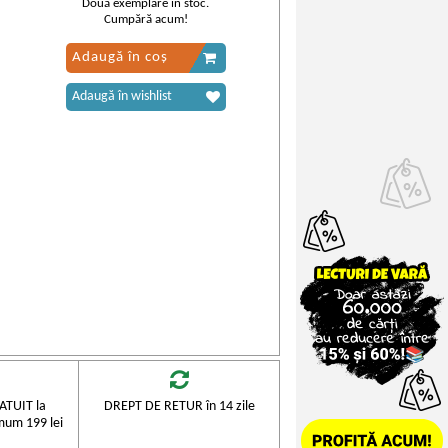
Două exemplare în stoc.
Cumpără acum!
Adaugă în coș
Adaugă în wishlist
TUIT la
DREPT DE RETUR în 14 zile
mum 199 lei