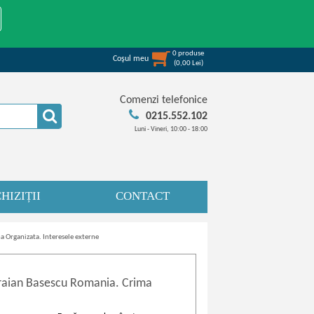
0
produse
Coşul meu
(
0,00
Lei
)
Comenzi telefonice
0215.552.102
Luni - Vineri, 10:00 - 18:00
HIZIȚII
CONTACT
 Organizata. Interesele externe
raian Basescu Romania. Crima