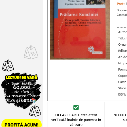
Pret:
Disponib
Cantitat
Autor
Titlu
Organi
Editu
An de
Nr. pa
Forma
Coper
Carte
Stare
ISBN:
FIECARE CARTE este atent
+70.000 C
verificată înainte de punerea în
st
vânzare