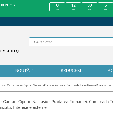
0
12
33
5
U REDUCERE
zile
ore
min
sec
 VECHI ŞI
NOUTĂȚI
REDUCERI
AC
itica
»
Victor Gaetan, Ciprian Nastasiu - Pradarea Romaniei. Cum prada Traian Basescu Romania. Crima
or Gaetan, Ciprian Nastasiu
-
Pradarea Romaniei. Cum prada T
nizata. Interesele externe