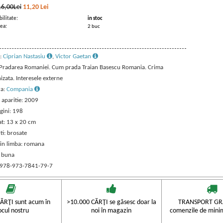
16,00Lei
11,20
Lei
ilitate:
in stoc
ea:
2 buc
:
Ciprian Nastasiu
,
Victor Gaetan
: Pradarea Romaniei. Cum prada Traian Basescu Romania. Crima
zata. Interesele externe
ra:
Compania
 aparitie: 2009
gini: 198
t: 13 x 20 cm
ti: brosate
 in limba: romana
: buna
 978-973-7841-79-7
ĂRŢI sunt acum în
>10.000 CĂRŢI se găsesc doar la
TRANSPORT GRA
ocul nostru
noi în magazin
comenzile de mini