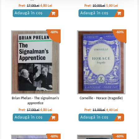
Pret:
17,00Lei
6,80
Lei
Pret:
10,00Lei
5,00
Lei
Adaugă în coș
Adaugă în coș
-60%
-60%
Brian Phelan - The signalman's
Corneille - Horace (tragedie)
apprentice
Pret:
17,00Lei
6,80
Lei
Pret:
11,00Lei
4,40
Lei
Adaugă în coș
Adaugă în coș
-60%
-60%