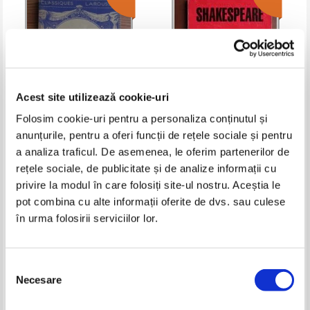
Acest site utilizează cookie-uri
Folosim cookie-uri pentru a personaliza conținutul și
anunțurile, pentru a oferi funcții de rețele sociale și pentru
Corneille - Cinna. Tragedie
Shakespeare - Romeo si Julieta
a analiza traficul. De asemenea, le oferim partenerilor de
(1933)
rețele sociale, de publicitate și de analize informații cu
Pret:
10,00Lei
7,00
Lei
Pret:
14,00Lei
7,00
Lei
Adaugă în coș
Adaugă în coș
privire la modul în care folosiți site-ul nostru. Aceștia le
pot combina cu alte informații oferite de dvs. sau culese
în urma folosirii serviciilor lor.
-60%
-60%
Selecția
Necesare
consimțământului