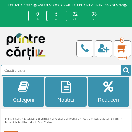
LECTURI DE VARĂ 📚 ASTĂZI 60.000 DE CĂRȚI AU REDUCERE ÎNTRE 15% ȘI 60%!📚
0
5
32
33
zile
ore
min
sec
0
0,00
Lei
Categorii
Noutati
Reduceri
Printre Carti
»
Literatura si critica
»
Literatura universala
»
Teatru
»
Teatru autori straini
»
Friedrich Schiller - Hotii. Don Carlos