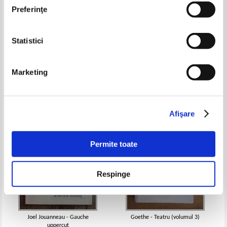
Preferinţe
Statistici
Moliere - Les femme savantes
Arthur Kopit - Descoperirea
(1930)
Americii
Pret:
13,00Lei
5,20
Lei
Pret:
18,00Lei
7,20
Lei
Marketing
Adaugă în coș
Adaugă în coș
-60%
-50%
Afişare
Permite toate
Respinge
Joel Jouanneau - Gauche
Goethe - Teatru (volumul 3)
uppercut