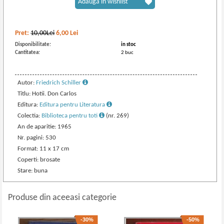
Adaugă în wishlist
Pret:
10,00Lei
6,00
Lei
Disponibilitate:
in stoc
Cantitatea:
2 buc
Autor:
Friedrich Schiller
Titlu: Hotii. Don Carlos
Editura:
Editura pentru Literatura
Colectia:
Biblioteca pentru toti
(nr. 269)
An de aparitie: 1965
Nr. pagini: 530
Format: 11 x 17 cm
Coperti: brosate
Stare: buna
Produse din aceeasi categorie
-30%
-50%