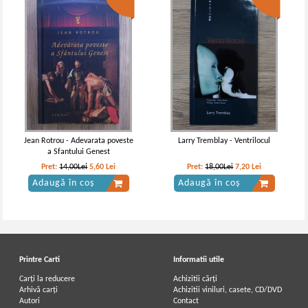
Jean Rotrou - Adevarata poveste
Larry Tremblay - Ventrilocul
a Sfantului Genest
Pret:
14,00Lei
5,60
Lei
Pret:
18,00Lei
7,20
Lei
Adaugă în coș
Adaugă în coș
Printre Carti
Informatii utile
Carți la reducere
Achizitii cărți
Arhivă carți
Achizitii viniluri, casete, CD/DVD
Autori
Contact