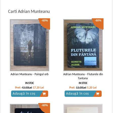
Carti Adrian Munteanu
-60%
-60%
Adrian Munteanu - Paingul orb
Adrian Munteanu - Fluturele din
fantana
IN STOC
IN STOC
Pret:
43,00Lei
17,20
Lei
Pret:
13,00Lei
5,20
Lei
Adaugă în coș
Adaugă în coș
-60%