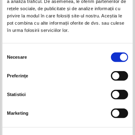
a analiza traficul. De asemenea, le oferim partenerilor de
rețele sociale, de publicitate și de analize informații cu
privire la modul în care folosiți site-ul nostru. Aceștia le
Adrian Munteanu - Ferestre in
Adrian Munteanu - Sonete 1
pot combina cu alte informații oferite de dvs. sau culese
cetate (volumul 4)
în urma folosirii serviciilor lor.
Selecția
Necesare
consimțământului
Preferinţe
Statistici
Marketing
Adrian Munteanu - Sonete 2
Adrian Munteanu - Seri cu
licurici. 365 de basme pentru
365 de zile, volumul 1.