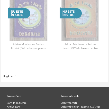
Adrian Munteanu - Seri cu
Adrian Munteanu - Seri cu
licurici (365 de basme pentru
licurici (365 de basme pentru
365 de zile). Volumul II, Darurile
365 de zile). Volumul III,
Bunatatea
Pagina:
1
Printre Carti
Informatii utile
Carți la reducere
Achizitii cărți
Arhivă carți
Achizitii viniluri, casete, CD/DVD