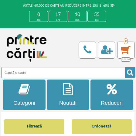
ASTĂZI 60.000 DE CĂRȚI AU REDUCERE ÎNTRE 15% ȘI 60%!📚
0
17
10
55
zile
ore
min
sec
0
0,00
Lei
Categorii
Noutati
Reduceri
Filtrează
Ordonează