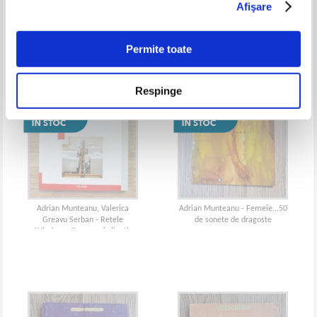
Afişare
Semintele
Permite toate
Respinge
Adrian Munteanu, Valerica
Adrian Munteanu - Femeie...50
Greavu Serban - Retele
de sonete de dragoste
Windows. Servere si clienti.
Exemple practice