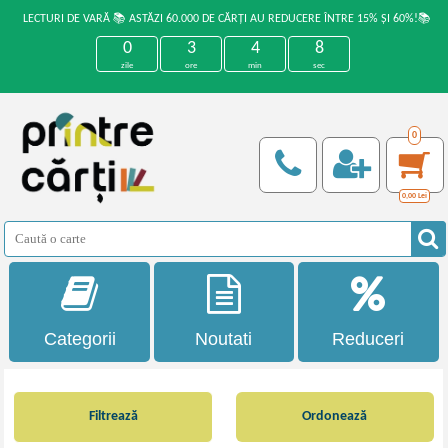
LECTURI DE VARĂ 📚 ASTĂZI 60.000 DE CĂRȚI AU REDUCERE ÎNTRE 15% ȘI 60%!📚
0
3
4
8
zile
ore
min
sec
0
0,00
Lei
Categorii
Noutati
Reduceri
Filtrează
Ordonează