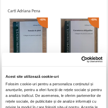
Carti Adriana Pena
-60%
-60%
Adriana Pena - Somatia de
Adriana Pena - Garantarea
plata. Culegere de practica
obligatiilor. Culegere de practica
Acest site utilizează cookie-uri
judiciara
judiciara
IN STOC
IN STOC
Folosim cookie-uri pentru a personaliza conținutul și
Pret:
21,00Lei
8,40
Lei
Pret:
12,00Lei
4,80
Lei
Adaugă în coș
Adaugă în coș
anunțurile, pentru a oferi funcții de rețele sociale și pentru
a analiza traficul. De asemenea, le oferim partenerilor de
-60%
rețele sociale, de publicitate și de analize informații cu
privire la modul în care folosiți site-ul nostru. Aceștia le