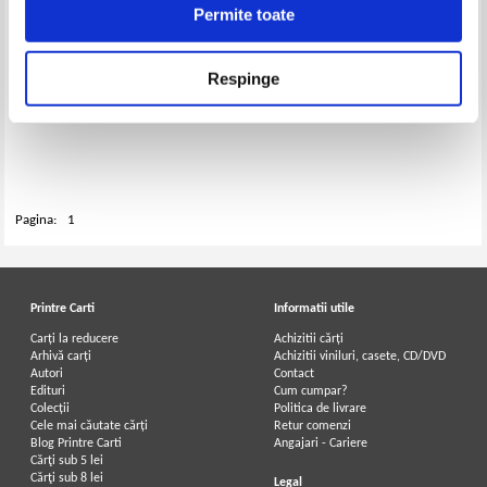
Permite toate
Respinge
Adriana Pena - Accesiunea
imobiliara si uzucapiunea
Pagina:
1
Printre Carti
Informatii utile
Carți la reducere
Achizitii cărți
Arhivă carți
Achizitii viniluri, casete, CD/DVD
Autori
Contact
Edituri
Cum cumpar?
Colecții
Politica de livrare
Cele mai căutate cărți
Retur comenzi
Blog Printre Carti
Angajari - Cariere
Cărţi sub 5 lei
Cărţi sub 8 lei
Legal