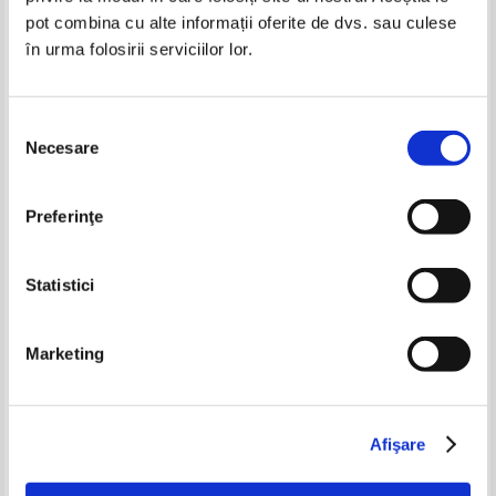
pot combina cu alte informații oferite de dvs. sau culese
în urma folosirii serviciilor lor.
Selecția
Necesare
consimțământului
Adriana Pena - Somatia de
Adriana Pena - Evacuarea.
Preferinţe
plata. Culegere de practica
Culegere de practica judiciara
judiciara (editia a 2-a)
IN STOC
Pret:
27,00Lei
10,80
Lei
Statistici
Adaugă în coș
Marketing
Afişare