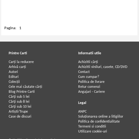
Pagina:
1
Printre Carti
Informatii utile
Carți la reducere
Achizitii cărți
Arhivă carți
Achizitii viniluri, casete, CD/DVD
Autori
Contact
Edituri
Cum cumpar?
Colecții
Politica de livrare
Cele mai căutate cărți
Retur comenzi
Blog Printre Carti
Angajari - Cariere
Cărţi sub 5 lei
Cărţi sub 8 lei
Legal
Cărţi sub 10 lei
Artiști/Trupe
ANPC
Case de discuri
Soluționarea online a litigiilor
Politica de confidentialitate
Termeni si conditii
Utilizare cookie-uri