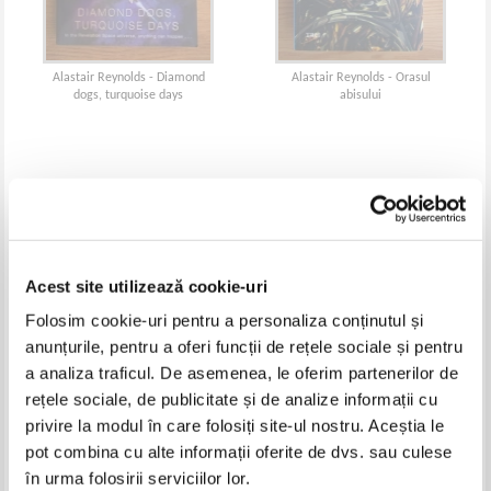
Alastair Reynolds - Diamond
Alastair Reynolds - Orasul
dogs, turquoise days
abisului
Acest site utilizează cookie-uri
Folosim cookie-uri pentru a personaliza conținutul și
anunțurile, pentru a oferi funcții de rețele sociale și pentru
a analiza traficul. De asemenea, le oferim partenerilor de
rețele sociale, de publicitate și de analize informații cu
privire la modul în care folosiți site-ul nostru. Aceștia le
Alastair Reynolds - The Prefect
Alastair Reynolds - Haul ispasirii
pot combina cu alte informații oferite de dvs. sau culese
în urma folosirii serviciilor lor.