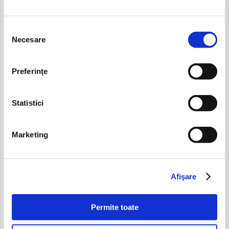
Selecția
Necesare
consimțământului
Preferinţe
Statistici
Marketing
Alastair Reynolds - Revelation
Alastair Reynolds - Arca
Space
mantuirii
Afişare
Permite toate