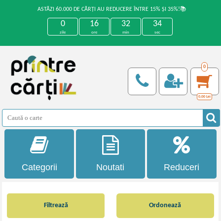
ASTĂZI 60.000 DE CĂRȚI AU REDUCERE ÎNTRE 15% ȘI 35%!📚
0
16
32
34
zile
ore
min
sec
0
0,00
Lei
Categorii
Noutati
Reduceri
Filtrează
Ordonează