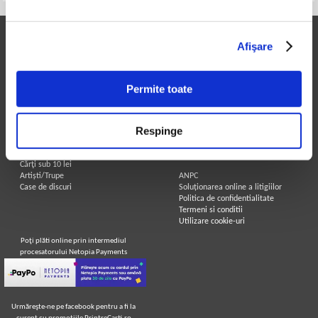
Printre Carti
Informatii utile
Afişare
Carți la reducere
Achizitii cărți
Arhivă carți
Achizitii viniluri, casete, CD/DVD
Autori
Contact
Permite toate
Edituri
Cum cumpar?
Colecții
Politica de livrare
Cele mai căutate cărți
Retur comenzi
Respinge
Blog Printre Carti
Angajari - Cariere
Cărţi sub 5 lei
Cărţi sub 8 lei
Legal
Cărţi sub 10 lei
Artiști/Trupe
ANPC
Case de discuri
Soluționarea online a litigiilor
Politica de confidentialitate
Termeni si conditii
Utilizare cookie-uri
Poţi plăti online prin intermediul
procesatorului Netopia Payments
Urmăreşte-ne pe facebook pentru a fi la