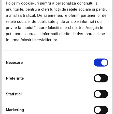
Folosim cookie-uri pentru a personaliza conținutul și
anunțurile, pentru a oferi funcții de rețele sociale și pentru
Carti Alban G. Widgery
a analiza traficul. De asemenea, le oferim partenerilor de
rețele sociale, de publicitate și de analize informații cu
privire la modul în care folosiți site-ul nostru. Aceștia le
pot combina cu alte informații oferite de dvs. sau culese
în urma folosirii serviciilor lor.
Selecția
Necesare
consimțământului
Alban G. Widgery - Les grandes
Preferinţe
doctrines de l'histoire de
Confucius a Toynbee
Statistici
Pagina:
1
Marketing