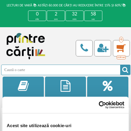
LECTURI DE VARĂ 📚 ASTĂZI 60.000 DE CĂRȚI AU REDUCERE ÎNTRE 15% ȘI 60%!📚
0
2
32
58
zile
ore
min
sec
0
0,00
Lei
Categorii
Noutati
Reduceri
Filtrează
Acest site utilizează cookie-uri