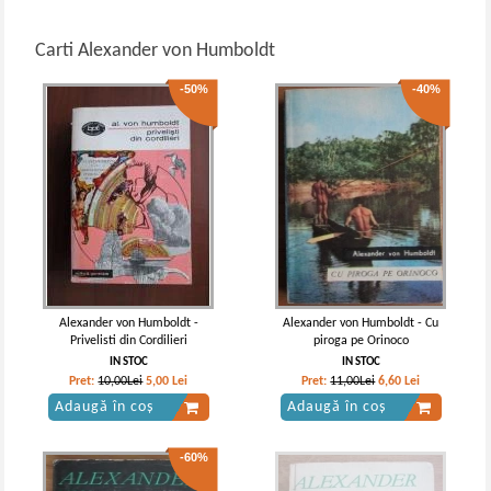
Carti Alexander von Humboldt
-50%
-40%
Alexander von Humboldt -
Alexander von Humboldt - Cu
Privelisti din Cordilieri
piroga pe Orinoco
IN STOC
IN STOC
Pret:
10,00Lei
5,00
Lei
Pret:
11,00Lei
6,60
Lei
Adaugă în coș
Adaugă în coș
-60%