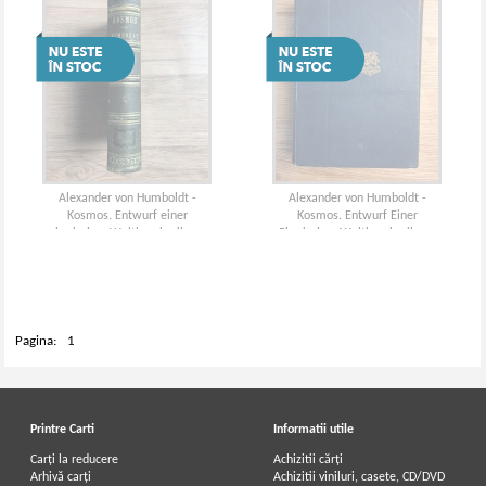
Alexander von Humboldt -
Alexander von Humboldt -
Kosmos. Entwurf einer
Kosmos. Entwurf Einer
physischen Weltbeschreibung
Physischen Weltbeschreibung
(volumul 1, 1845)
(volumele 3 si 4, colegate, 1899)
Pagina:
1
Printre Carti
Informatii utile
Carți la reducere
Achizitii cărți
Arhivă carți
Achizitii viniluri, casete, CD/DVD