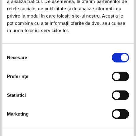
a analiza traficul. De asemenea, le oferim partenerilor de
rețele sociale, de publicitate și de analize informații cu
privire la modul în care folosiți site-ul nostru. Aceștia le
Alexander von Humboldt, Louis
Alexander von Humboldt -
pot combina cu alte informații oferite de dvs. sau culese
Jacolliot, Fridtjof Nansen -
Ansichten der Natur (1849)
în urma folosirii serviciilor lor.
Privelisti din natura. In tara
Fachirilor. Spre pol (3 carti
colegate)
Selecția
Necesare
consimțământului
Preferinţe
Statistici
Marketing
Alexander von Humboldt - Die
Alexander von Humboldt -
Wiederentdeckung Amerikas
Voyages dans l'Amerique
equinoxiale