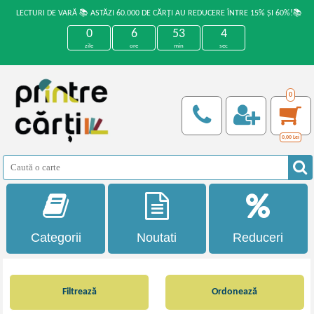
LECTURI DE VARĂ 📚 ASTĂZI 60.000 DE CĂRȚI AU REDUCERE ÎNTRE 15% ȘI 60%!📚
0
6
53
4
zile
ore
min
sec
0
0,00
Lei
Categorii
Noutati
Reduceri
Filtrează
Ordonează