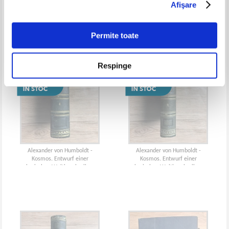
Afişare
Permite toate
Respinge
Alexander von Humboldt -
Alexander von Humboldt -
Kosmos. Entwurf einer
Kosmos. Entwurf einer
physischen Weltbeschreibung
physischen Weltbeschreibung
(volumul 4, 1858)
(volumul 2, 1847)