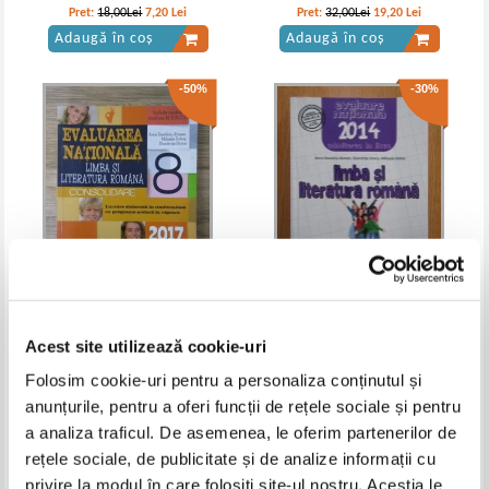
de Drept
Pret:
18,00Lei
7,20
Lei
Pret:
32,00Lei
19,20
Lei
Adaugă în coș
Adaugă în coș
-50%
-30%
Anca Davidoiu Roman - Limba si
Anca Davidoiu Roman - Limba si
literatura romana. Evaluarea
literatura romana. Evaluarea
Acest site utilizează cookie-uri
nationala, clasa a VIII-a
Nationala 2014
IN STOC
IN STOC
Folosim cookie-uri pentru a personaliza conținutul și
Pret:
26,00Lei
13,00
Lei
Pret:
10,00Lei
7,00
Lei
Adaugă în coș
Adaugă în coș
anunțurile, pentru a oferi funcții de rețele sociale și pentru
a analiza traficul. De asemenea, le oferim partenerilor de
-60%
-60%
rețele sociale, de publicitate și de analize informații cu
privire la modul în care folosiți site-ul nostru. Aceștia le