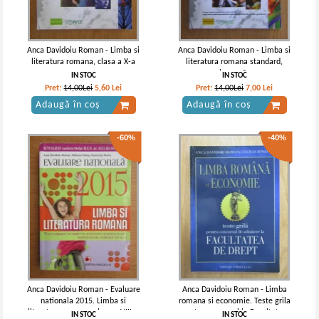
Anca Davidoiu Roman - Limba si
Anca Davidoiu Roman - Limba si
literatura romana, clasa a X-a
literatura romana standard,
clasa a 9 a
IN STOC
IN STOC
Pret:
14,00Lei
5,60
Lei
Pret:
14,00Lei
7,00
Lei
Adaugă în coș
Adaugă în coș
-60%
-40%
Anca Davidoiu Roman - Evaluare
Anca Davidoiu Roman - Limba
nationala 2015. Limba si
romana si economie. Teste grila
literatura romana, clasa a VIII-a
pentru concursul la Facultatea
IN STOC
IN STOC