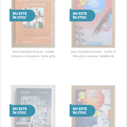
Anca Davidoiu Roman - Limba
Anca Davidoiu Roman - Limba si
romana si economie. Teste grila
literatura romana. Modele de
pentru concursul de admitere la
subiecte pentru teza unica.
Facultatea de Drept
Clasa a VIII-a