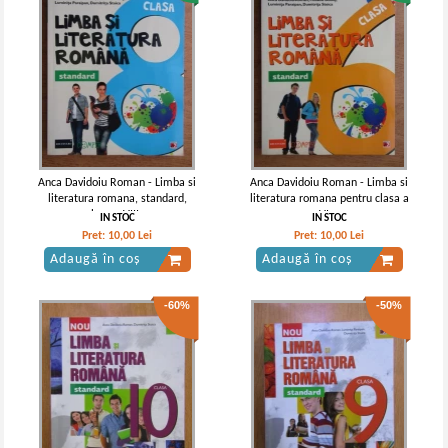
Anca Davidoiu Roman - Limba si
Anca Davidoiu Roman - Limba si
literatura romana, standard,
literatura romana pentru clasa a
clasa a VIII-a
VI-a
IN STOC
IN STOC
Pret:
10,00
Lei
Pret:
10,00
Lei
Adaugă în coș
Adaugă în coș
-60%
-50%