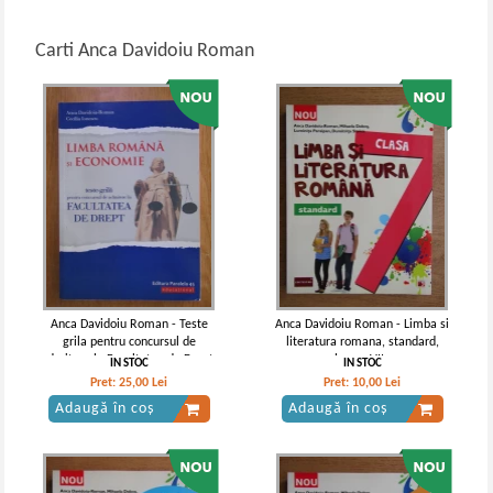
Carti Anca Davidoiu Roman
Anca Davidoiu Roman - Teste
Anca Davidoiu Roman - Limba si
grila pentru concursul de
literatura romana, standard,
admitere la Facultatea de Drept.
clasa a VII-a
IN STOC
IN STOC
Limba romana si economie
Pret:
25,00
Lei
Pret:
10,00
Lei
Adaugă în coș
Adaugă în coș