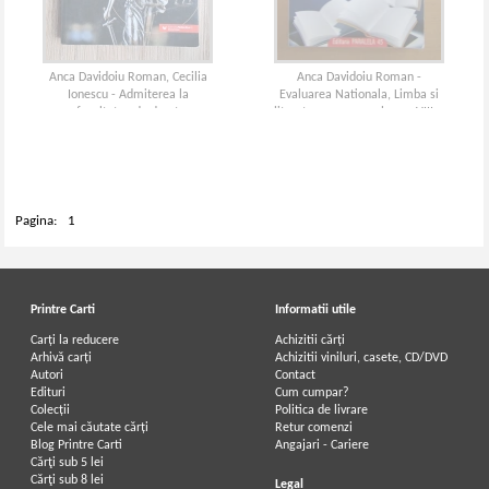
Anca Davidoiu Roman, Cecilia
Anca Davidoiu Roman -
Ionescu - Admiterea la
Evaluarea Nationala, Limba si
facultatea de drept
literatura romana, clasa a VIII-a
Pagina:
1
Printre Carti
Informatii utile
Carți la reducere
Achizitii cărți
Arhivă carți
Achizitii viniluri, casete, CD/DVD
Autori
Contact
Edituri
Cum cumpar?
Colecții
Politica de livrare
Cele mai căutate cărți
Retur comenzi
Blog Printre Carti
Angajari - Cariere
Cărţi sub 5 lei
Cărţi sub 8 lei
Legal