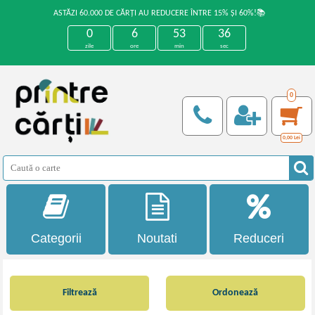
ASTĂZI 60.000 DE CĂRȚI AU REDUCERE ÎNTRE 15% ȘI 60%!📚
0
6
53
36
zile
ore
min
sec
0
0,00
Lei
Categorii
Noutati
Reduceri
Filtrează
Ordonează