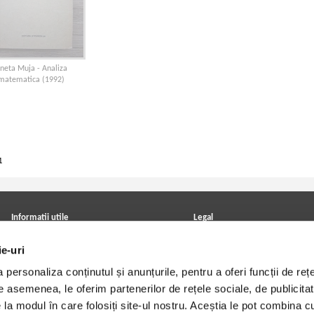
neta Muja - Analiza
matematica (1992)
1
Informatii utile
Legal
ANPC
Achizitii cărți
ie-uri
Achizitii viniluri, casete, CD/DVD
Soluționarea online a litigiilor
Contact
Politica de confidentialitate
personaliza conținutul și anunțurile, pentru a oferi funcții de rețe
Cum cumpar?
Termeni si conditii
Politica de livrare
Utilizare cookie-uri
De asemenea, le oferim partenerilor de rețele sociale, de publicitat
Retur comenzi
e la modul în care folosiți site-ul nostru. Aceștia le pot combina c
Angajari - Cariere