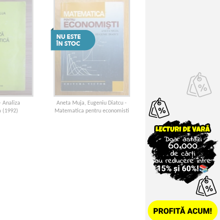
- Analiza
Aneta Muja, Eugeniu Diatcu -
 (1992)
Matematica pentru economisti