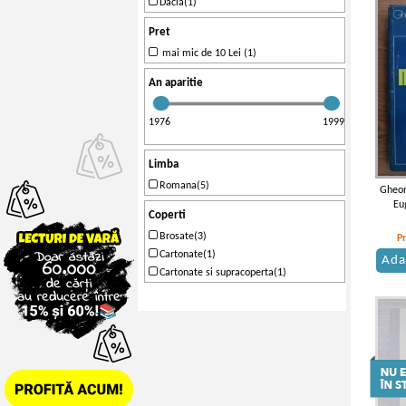
Dacia(1)
Pret
mai mic de 10 Lei (1)
An aparitie
1976
1999
Limba
Romana(5)
Gheor
Eu
Coperti
ma
Brosate(3)
P
Cartonate(1)
Ada
Cartonate si supracoperta(1)