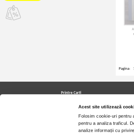
A
Pagina:
Printre Carti
Carți la reducere
Acest site utilizează cook
Arhivă carți
Autori
Folosim cookie-uri pentru a 
Edituri
Colecții
pentru a analiza traficul. 
Cele mai căutate cărți
analize informații cu privir
Blog Printre Carti