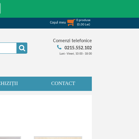
0
produse
Coşul meu
(
0,00
Lei
)
Comenzi telefonice
0215.552.102
Luni - Vineri, 10:00 - 18:00
HIZIȚII
CONTACT