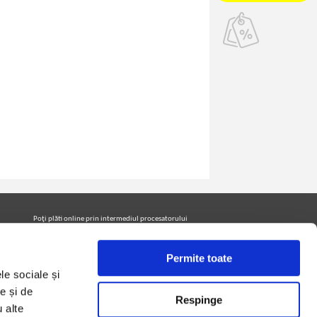
Poţi plăti online prin intermediul procesatorului
Netopia Payments
Permite toate
le sociale și
Urmăreşte-ne pe facebook pentru a fi la curent cu
promoţiile PrintreCarti.ro
e și de
Respinge
u alte