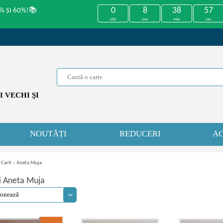
0
8
38
57
% ȘI 60%!📚
zile
ore
min
sec
 VECHI ŞI
NOUTĂȚI
REDUCERI
AC
 Carti
»
Aneta Muja
i Aneta Muja