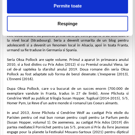
chineza. Dupa absolvire, a petrecut
Permite toate
mai multi ani in Coreea si a lucrat
in China. (profesoara de chineza,
asistenta medicala, scriitoare
publica si bibliotecara).
Respinge
Refuzata initial de marile edituri,
cele doua autoare au publicat prima carte pe cont propriu si au distribuit-o
la nivel local (Strasbourg). Seria a devenit urmarita de un blog pentru
adolescenti si a devenit un fenomen local in Alsacia, apoi in toata Franta,
urmand sa fie traduse in Germania si Spania.
Seria Oksa Pollock are sapte volume. Primul a aparut in primavara anului
2010, si a fost distins cu Prix Ados (2012) si cu Premiul orasului Viena, iar
cel de-al saptelea la sfarsitul anului 2019. Doua romane din seria Oksa
Pollock au fost adaptate sub forma de benzi desenate: L'Inesperee (2013),
L'Ennemi (2016).
Dupa Oksa Pollock, care s-a bucurat de un succes enorm (700.000 de
exemplare vandute in Franta, tradus in 27 de limbi), Anne Plichota si
Cendrine Wolf au publicat trilogia Susan Hopper, Tugdual (2014-2015), 5/5,
Homer Pym, Le Reve d'un autre monde si romanul Les Coeurs aimants.
In anul 2013, Anne Plichota si Cendrine Wolf au castigat Prix etoile du
Parisien pentru cel mai bun roman pentru copii pentru Le Parfum perdu
(Susan Hopper, volumul 1). De asemenea, au castigat Prix Ados (2019) din
partea mediatecii Pornichet pentru Les 5/5, precum si Prix du livre jeunesse
engage pour la planete la Festivalul Mouans-Sartoux (2021) pentru dipticul