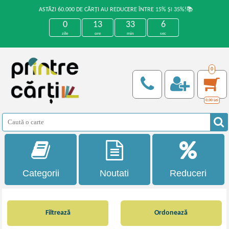
ASTĂZI 60.000 DE CĂRȚI AU REDUCERE ÎNTRE 15% ȘI 35%!📚
0
13
33
6
zile
ore
min
sec
0
0,00
Lei
Categorii
Noutati
Reduceri
Filtrează
Ordonează