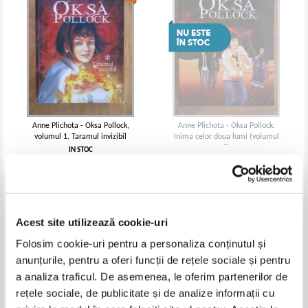
Anne Plichota - Oksa Pollock,
Anne Plichota - Oksa Pollock.
volumul 1. Taramul invizibil
Inima celor doua lumi (volumul
3)
IN STOC
Pret:
14,00Lei
9,10
Lei
Adaugă în coș
Acest site utilizează cookie-uri
Folosim cookie-uri pentru a personaliza conținutul și
anunțurile, pentru a oferi funcții de rețele sociale și pentru
a analiza traficul. De asemenea, le oferim partenerilor de
rețele sociale, de publicitate și de analize informații cu