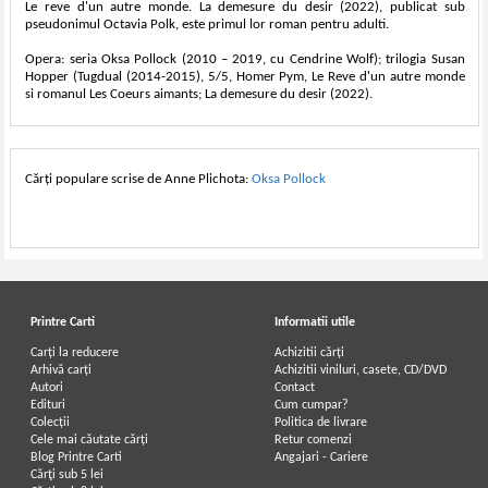
Le reve d'un autre monde. La demesure du desir (2022), publicat sub
pseudonimul Octavia Polk, este primul lor roman pentru adulti.
Opera: seria Oksa Pollock (2010 – 2019, cu Cendrine Wolf); trilogia Susan
Hopper (Tugdual (2014-2015), 5/5, Homer Pym, Le Reve d'un autre monde
si romanul Les Coeurs aimants; La demesure du desir (2022).
Cărți populare scrise de Anne Plichota:
Oksa Pollock
Printre Carti
Informatii utile
Carți la reducere
Achizitii cărți
Arhivă carți
Achizitii viniluri, casete, CD/DVD
Autori
Contact
Edituri
Cum cumpar?
Colecții
Politica de livrare
Cele mai căutate cărți
Retur comenzi
Blog Printre Carti
Angajari - Cariere
Cărţi sub 5 lei