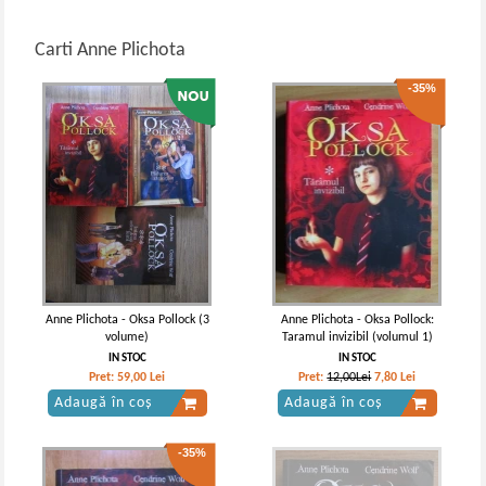
Carti Anne Plichota
-35%
Anne Plichota - Oksa Pollock (3
Anne Plichota - Oksa Pollock:
volume)
Taramul invizibil (volumul 1)
IN STOC
IN STOC
Pret:
59,00
Lei
Pret:
12,00Lei
7,80
Lei
Adaugă în coș
Adaugă în coș
-35%