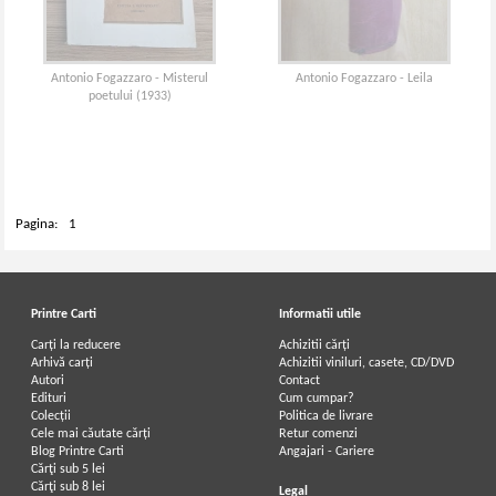
Antonio Fogazzaro - Misterul
Antonio Fogazzaro - Leila
poetului (1933)
Pagina:
1
Printre Carti
Informatii utile
Carți la reducere
Achizitii cărți
Arhivă carți
Achizitii viniluri, casete, CD/DVD
Autori
Contact
Edituri
Cum cumpar?
Colecții
Politica de livrare
Cele mai căutate cărți
Retur comenzi
Blog Printre Carti
Angajari - Cariere
Cărţi sub 5 lei
Cărţi sub 8 lei
Legal