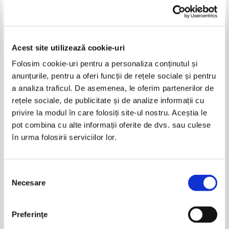
Antonio Fogazzaro - Le mystere
Antonio Fogazzaro - Piccolo
du poete
Mondo Antico
Acest site utilizează cookie-uri
Folosim cookie-uri pentru a personaliza conținutul și
anunțurile, pentru a oferi funcții de rețele sociale și pentru
a analiza traficul. De asemenea, le oferim partenerilor de
rețele sociale, de publicitate și de analize informații cu
privire la modul în care folosiți site-ul nostru. Aceștia le
pot combina cu alte informații oferite de dvs. sau culese
în urma folosirii serviciilor lor.
Selecția
Necesare
consimțământului
Antonio Fogazzaro - Povestiri
Antonio Fogazzaro - Misterul
Preferinţe
poetului