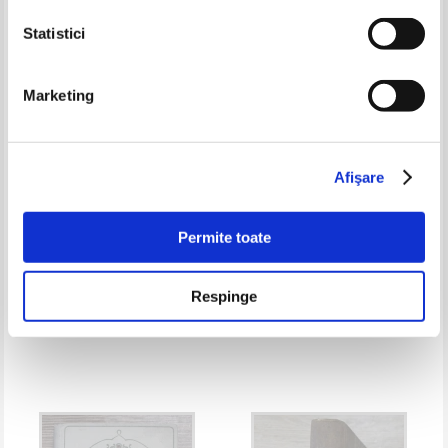
Statistici
Marketing
Afişare
Permite toate
Respinge
Rene Bazin, Antonio Fogazzaro,
Antonio Fogazzaro - Piccolo
Thomas Mann, C. Hogas, N. V.
mondo antico
Gogol - Povestiri duioase. Pereat
Rochus. Tonio Kroger. Cucoana
Marieta. Taras Bulba (5 carti
colegate)