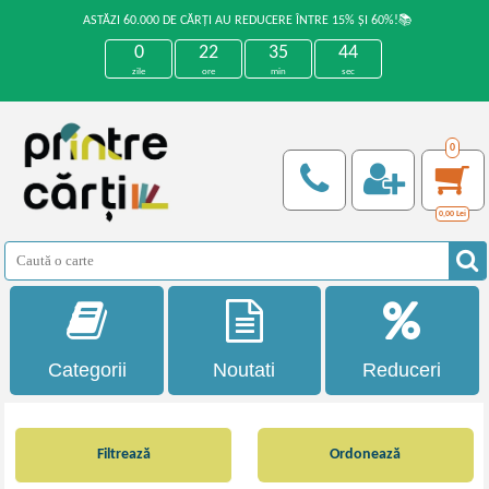
ASTĂZI 60.000 DE CĂRȚI AU REDUCERE ÎNTRE 15% ȘI 60%!📚
0
22
35
44
zile
ore
min
sec
0
0,00
Lei
Categorii
Noutati
Reduceri
Filtrează
Ordonează