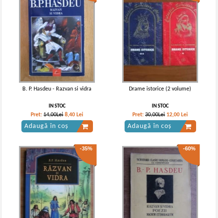
B. P. Hasdeu - Razvan si vidra
Drame istorice (2 volume)
IN STOC
IN STOC
Pret:
14,00Lei
8,40
Lei
Pret:
30,00Lei
12,00
Lei
Adaugă în coș
Adaugă în coș
-35%
-60%