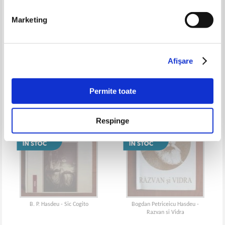
Marketing
B. P. Hasdeu - Marturii
B. P. Hasdeu - Opere (volumul 4)
Afişare
Permite toate
Respinge
B. P. Hasdeu - Sic Cogito
Bogdan Petriceicu Hasdeu -
Razvan si Vidra