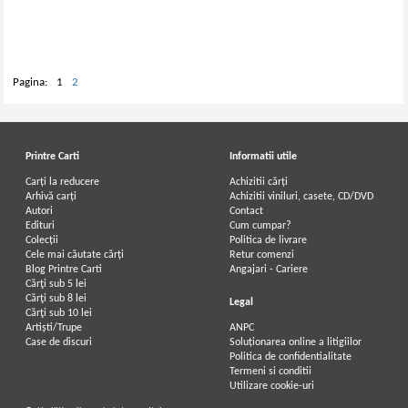
Pagina:
1
2
Printre Carti
Informatii utile
Carți la reducere
Achizitii cărți
Arhivă carți
Achizitii viniluri, casete, CD/DVD
Autori
Contact
Edituri
Cum cumpar?
Colecții
Politica de livrare
Cele mai căutate cărți
Retur comenzi
Blog Printre Carti
Angajari - Cariere
Cărţi sub 5 lei
Cărţi sub 8 lei
Legal
Cărţi sub 10 lei
Artiști/Trupe
ANPC
Case de discuri
Soluționarea online a litigiilor
Politica de confidentialitate
Termeni si conditii
Utilizare cookie-uri