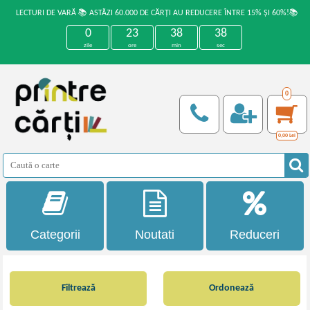
LECTURI DE VARĂ 📚 ASTĂZI 60.000 DE CĂRȚI AU REDUCERE ÎNTRE 15% ȘI 60%!📚
0
23
38
37
zile
ore
min
sec
0
0,00
Lei
Categorii
Noutati
Reduceri
Filtrează
Ordonează