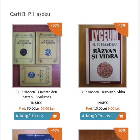
Carti B. P. Hasdeu
-30%
-40%
B. P. Hasdeu - Cuvente den
B. P. Hasdeu - Razvan si vidra
batrani (3 volume)
IN STOC
IN STOC
Pret:
90,00Lei
63,00
Lei
Pret:
10,00Lei
6,00
Lei
Adaugă în coș
Adaugă în coș
-40%
-60%