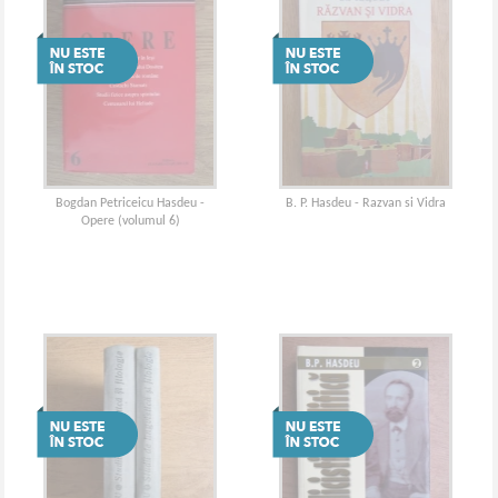
Bogdan Petriceicu Hasdeu -
B. P. Hasdeu - Razvan si Vidra
Opere (volumul 6)