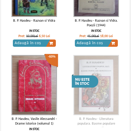
B. P. Hasdeu - Razvan si Vidra
B. P. Hasdeu - Razvan si Vidra.
Poezii (1944)
IN STOC
IN STOC
Pret:
10,00Lei
6,50
Lei
Pret:
45,00Lei
18,00
Lei
Adaugă în coș
Adaugă în coș
-60%
B. P. Hasdeu, Vasile Alecsandri -
B. P. Hasdeu - Literatura
Drame istorice (volumul 1)
populara. Basme populare
romanesti
IN STOC