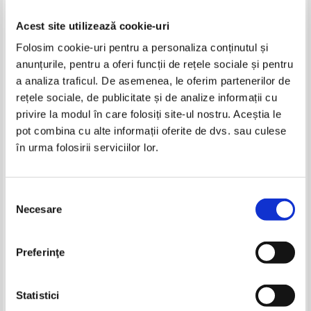
Acest site utilizează cookie-uri
Folosim cookie-uri pentru a personaliza conținutul și
anunțurile, pentru a oferi funcții de rețele sociale și pentru
a analiza traficul. De asemenea, le oferim partenerilor de
rețele sociale, de publicitate și de analize informații cu
privire la modul în care folosiți site-ul nostru. Aceștia le
B P Hasdeu - Urista
B. P. Hasdeu - Omul de flori.
pot combina cu alte informații oferite de dvs. sau culese
Basme Si Legende Populare
în urma folosirii serviciilor lor.
Romanesti
Selecția
Necesare
consimțământului
Preferinţe
Statistici