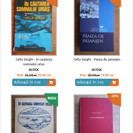
Cella Serghi - In cautarea
Cella Serghi - Panza de paianjen
somnului urias
IN STOC
IN STOC
Pret:
16,00Lei
10,40
Lei
Pret:
28,00Lei
19,60
Lei
Adaugă în coș
Adaugă în coș
-20%