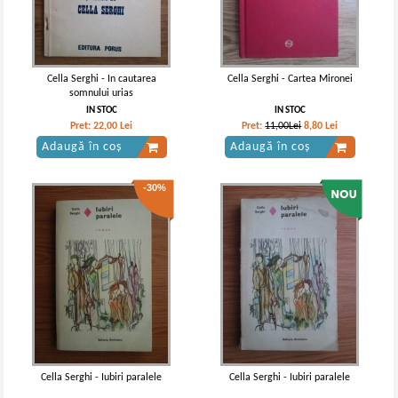
Cella Serghi - In cautarea
Cella Serghi - Cartea Mironei
somnului urias
IN STOC
IN STOC
Pret:
22,00
Lei
Pret:
11,00Lei
8,80
Lei
Adaugă în coș
Adaugă în coș
-30%
Cella Serghi - Iubiri paralele
Cella Serghi - Iubiri paralele