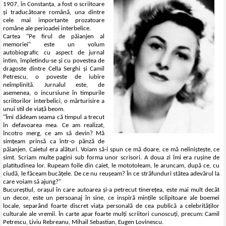
1907, în Constanța, a fost o scriitoare
și traducătoare română, una dintre
cele mai importante prozatoare
române ale perioadei interbelice.
Cartea "Pe firul de păianjen al
memoriei" este un volum
autobiografic cu aspect de jurnal
intim, împletindu-se și cu povestea de
dragoste dintre Cella Serghi și Camil
Petrescu, o poveste de iubire
neîmplinită. Jurnalul este, de
asemenea, o incursiune în timpurile
scriitorilor interbelici, o mărturisire a
unui stil de viață beom.
"Îmi dădeam seama că timpul a trecut
în defavoarea mea. Ce am realizat,
încotro merg, ce am să devin? Mă
simțeam prinsă ca într-o pânză de
păianjen. Caietul era alături. Voiam să-i spun ce mă doare, ce mă neliniștește, ce
simt. Scriam multe pagini sub forma unor scrisori. A doua zi îmi era rușine de
platitudinea lor. Rupeam foile din caiet, le mototoleam, le aruncam, după ce, cu
ciudă, le făceam bucățele. De ce nu reușeam? În ce străfunduri stătea adevărul la
care voiam să ajung?"
Bucureștiul, orașul în care autoarea și-a petrecut tinerețea, este mai mult decât
un decor, este un persoanaj în sine, ce inspiră mințile sclipitoare ale boemei
locale, separând foarte discret viața personală de cea publică a celebrităților
culturale ale vremii. În carte apar foarte mulți scriitori cunoscuți, precum: Camil
Petrescu, Liviu Rebreanu, Mihail Sebastian, Eugen Lovinescu.