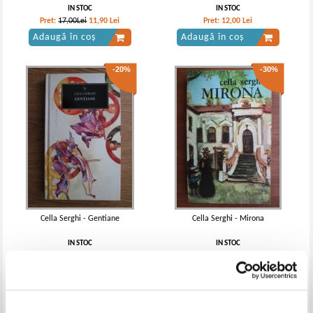
IN STOC
IN STOC
Pret:
17,00Lei
11,90
Lei
Pret:
12,00
Lei
Adaugă în coș
Adaugă în coș
-20%
-30%
Cella Serghi - Gentiane
Cella Serghi - Mirona
IN STOC
IN STOC
Pret:
48,00Lei
38,40
Lei
Pret:
10,00Lei
7,00
Lei
Adaugă în coș
Adaugă în coș
-35%
-35%