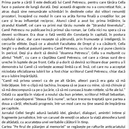
Prima parte a cărții îi este dedicată lui Camil Petrescu, pentru care tânăra Cella
face o pasiune de lungă durată. Deși această dragoste nu s-a concretizat fizic, a
atras după sine nenumărate schimbări în destinele celor doi viitori renumiți
prozatori, începând cu modul în care va arăta forma finală a creațiilor lor, pe
care și le-au influențat reciproc. Atunci când a avut loc prima întâlnire, la
ștrandul Kiseleff, cel care va primi mai târziu numele de "Ștrandul tineretului",
Camil Petrescu nu publicase încă primul său roman, iar Cella nici nu spera că va
deveni scriitoare. Era doar o fată venită din Constanța în capitală, în postura
copilului sărac, dar care reușește să pătrundă, prin frumusețe și inteligență, în
cercurile elitiste. După ce a absolvit Facultatea de Drept și s-a căsătorit, Cella
Serghi s-a dedicat pasiunii pentru Camil Petrescu, cu riscul de a-și pune căsnicia
în pericol. Deși și-a dorit să devină "doamna Petrescu", Cella s-a mulțumit cu
alintul "Moft", cu care o răsplătea Camil Petrescu, cel care a rămas surd de-o
ureche în luptele de pe front. Cella și-a dorit să devină scriitoare doar pentru a îi
demonstra lui Camil că vorbește aceeași limbă ca el. Însă, cel care nu a acceptat
niciodata oficializarea iubirii lor a fost chiar scriitorul Camil Petrescu, chiar dacă
era o iubire împărtășită.
"Camil mă privea uneori ca de pe alt tărâm, alteori parcă era gata să mă
îmbrățișeze. Într-o clipă mă tachina, începea să se joace cu mine, să mă chinuie și
să mă descompună ca pe o jucărie, că să-mi cunoască toate rotițele, să fie ale lui."
Odată cu apariția în viața ei a noului său bun prieten, scriitorul Mihail Sebastian,
autorul capodoperei "Steaua fără nume", se face trecerea treptată spre partea a
doua a cărții, efectuată progresiv, într-un mod care nu ține seamă de împărțirea
pe capitole.
Jurnalul Cellei Serghi adună laolaltă idei, gânduri, dialoguri, amintiri intime și
fragmente jurnalistice, într-un carusel de emoții ce aduce la viață atmosfera lumii
de altădată, cu acuratețea unei veritabile călătorii în timp.
Cartea "Pe firul de păianjen al memoriei" se regăsește pe rafturile anticariatului