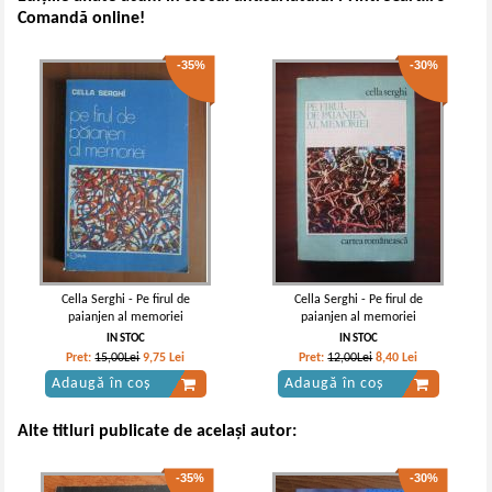
Comandă online!
-35%
-30%
Cella Serghi - Pe firul de
Cella Serghi - Pe firul de
paianjen al memoriei
paianjen al memoriei
IN STOC
IN STOC
Pret:
15,00Lei
9,75
Lei
Pret:
12,00Lei
8,40
Lei
Adaugă în coș
Adaugă în coș
Alte titluri publicate de același autor:
-35%
-30%