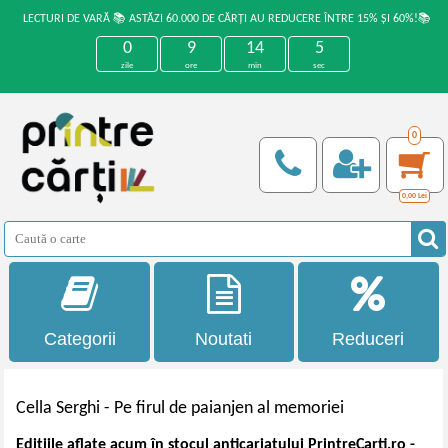
LECTURI DE VARĂ 📚 ASTĂZI 60.000 DE CĂRȚI AU REDUCERE ÎNTRE 15% ȘI 60%!📚
0
9
14
4
zile
ore
min
sec
0
0,00
Lei
Categorii
Noutati
Reduceri
Cella Serghi -
Pe firul de paianjen al memoriei
Edițiile aflate acum în stocul anticariatului PrintreCarti.ro -