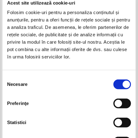
Acest site utilizează cookie-uri
Folosim cookie-uri pentru a personaliza conținutul și
anunțurile, pentru a oferi funcții de rețele sociale și pentru
a analiza traficul. De asemenea, le oferim partenerilor de
rețele sociale, de publicitate și de analize informații cu
privire la modul în care folosiți site-ul nostru. Aceștia le
pot combina cu alte informații oferite de dvs. sau culese
în urma folosirii serviciilor lor.
Cella Serghi - Iubiri paralele
Cella Serghi - Iubiri paralele
IN STOC
IN STOC
Selecția
Pret:
12,00Lei
7,80
Lei
Pret:
12,00Lei
7,80
Lei
Necesare
consimțământului
Adaugă în coș
Adaugă în coș
-40%
Preferinţe
Statistici