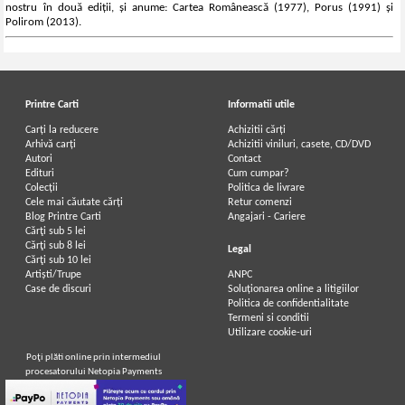
nostru în două ediții, și anume: Cartea Românească (1977), Porus (1991) și
Polirom (2013).
Printre Carti
Informatii utile
Carți la reducere
Achizitii cărți
Arhivă carți
Achizitii viniluri, casete, CD/DVD
Autori
Contact
Edituri
Cum cumpar?
Colecții
Politica de livrare
Cele mai căutate cărți
Retur comenzi
Blog Printre Carti
Angajari - Cariere
Cărţi sub 5 lei
Cărţi sub 8 lei
Legal
Cărţi sub 10 lei
Artiști/Trupe
ANPC
Case de discuri
Soluționarea online a litigiilor
Politica de confidentialitate
Termeni si conditii
Utilizare cookie-uri
Poţi plăti online prin intermediul
procesatorului Netopia Payments