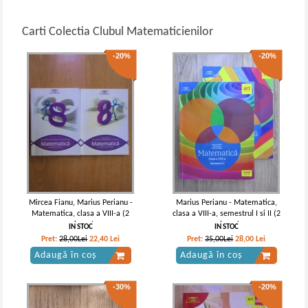
Carti Colectia Clubul Matematicienilor
-20%
-20%
Mircea Fianu, Marius Perianu -
Marius Perianu - Matematica,
Matematica, clasa a VIII-a (2
clasa a VIII-a, semestrul I si II (2
volume)
volume)
IN STOC
IN STOC
Pret:
28,00Lei
22,40
Lei
Pret:
35,00Lei
28,00
Lei
Adaugă în coș
Adaugă în coș
-30%
-20%