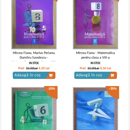
Mircea Fianu, Marius Perianu,
Mircea Fianu - Matematica
Dumitru Savulescu -
pentru clasa a VIII-a
Matematica pentru clasa a VIII-
IN STOC
IN STOC
a (volumul 1)
Pret:
10,00Lei
6,50
Lei
Pret:
10,00Lei
6,50
Lei
Adaugă în coș
Adaugă în coș
-20%
-35%