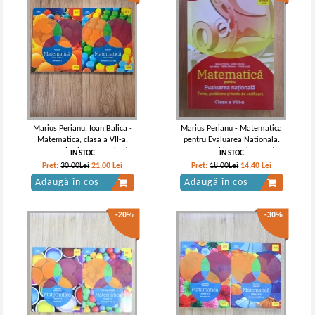
Marius Perianu, Ioan Balica -
Marius Perianu - Matematica
Matematica, clasa a VII-a,
pentru Evaluarea Nationala.
semestrul I si semestrul II (2
Teme, probleme si teste de
IN STOC
IN STOC
volume)
evaluare, clasa a VIII-a
Pret:
30,00Lei
21,00
Lei
Pret:
18,00Lei
14,40
Lei
Adaugă în coș
Adaugă în coș
-20%
-30%