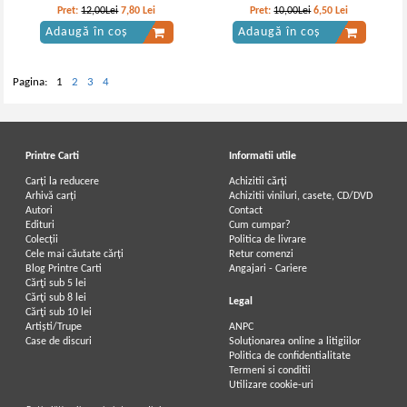
Pret:
12,00Lei
7,80
Lei
Pret:
10,00Lei
6,50
Lei
Adaugă în coș
Adaugă în coș
Pagina:
1
2
3
4
Printre Carti
Informatii utile
Carți la reducere
Achizitii cărți
Arhivă carți
Achizitii viniluri, casete, CD/DVD
Autori
Contact
Edituri
Cum cumpar?
Colecții
Politica de livrare
Cele mai căutate cărți
Retur comenzi
Blog Printre Carti
Angajari - Cariere
Cărţi sub 5 lei
Cărţi sub 8 lei
Legal
Cărţi sub 10 lei
Artiști/Trupe
ANPC
Case de discuri
Soluționarea online a litigiilor
Politica de confidentialitate
Termeni si conditii
Utilizare cookie-uri