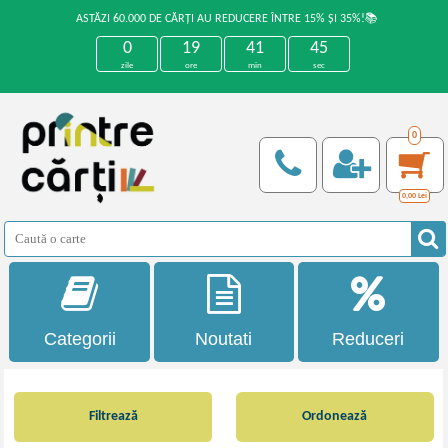
ASTĂZI 60.000 DE CĂRȚI AU REDUCERE ÎNTRE 15% ȘI 35%!📚
0
19
41
44
zile
ore
min
sec
0
0,00
Lei
Categorii
Noutati
Reduceri
Filtrează
Ordonează