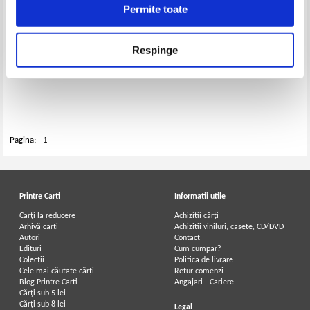
Permite toate
Respinge
Constantin Angelescu, Laura
Sigarteu Petrina - Savanti
romani. Nicolae G. Paulescu
Pagina:
1
Printre Carti
Informatii utile
Carți la reducere
Achizitii cărți
Arhivă carți
Achizitii viniluri, casete, CD/DVD
Autori
Contact
Edituri
Cum cumpar?
Colecții
Politica de livrare
Cele mai căutate cărți
Retur comenzi
Blog Printre Carti
Angajari - Cariere
Cărţi sub 5 lei
Cărţi sub 8 lei
Legal