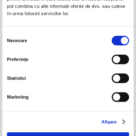
pot combina cu alte informații oferite de dvs. sau culese
în urma folosirii serviciilor lor.
Selecția
Necesare
consimțământului
Constantin Angelescu, Laura
Constantin Angelescu - Nicolae
Preferinţe
Sigarteu Petrina - Nicolae C.
C. Paulescu. Omul si opera sa
Paulescu (cu autograful
medicala
autorului)
Statistici
Marketing
Afişare