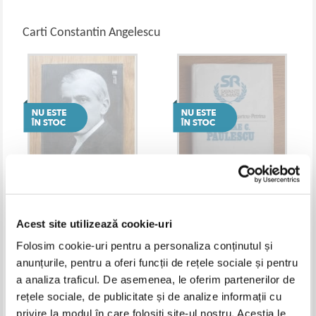
Carti Constantin Angelescu
Constantin Angelescu - Nicolae
Constantin Angelescu, Laura
C. Paulescu omul si opera sa
Sigarteu Petrina - Nicolae C.
Acest site utilizează cookie-uri
medicala
Paulescu
Folosim cookie-uri pentru a personaliza conținutul și
anunțurile, pentru a oferi funcții de rețele sociale și pentru
a analiza traficul. De asemenea, le oferim partenerilor de
rețele sociale, de publicitate și de analize informații cu
privire la modul în care folosiți site-ul nostru. Aceștia le