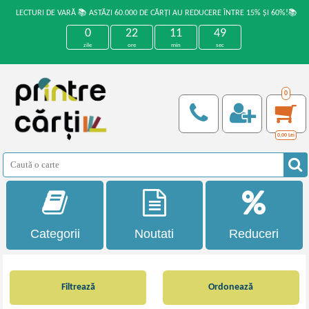
LECTURI DE VARĂ 📚 ASTĂZI 60.000 DE CĂRȚI AU REDUCERE ÎNTRE 15% ȘI 60%!📚
0
22
11
49
zile
ore
min
sec
0
0,00
Lei
Categorii
Noutati
Reduceri
Filtrează
Ordonează