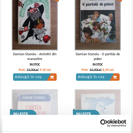
Damian Stanoiu - Amintiri din
Damian Stanoiu - O partida de
manastire
poker
IN STOC
IN STOC
Pret:
13,00Lei
9,10
Lei
Pret:
10,00Lei
6,50
Lei
Adaugă în coș
Adaugă în coș