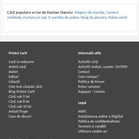
Cărți populare scrise de Damian Stanoiu:
Alegere de stareta
,
Camere
mobilate
,
Furtuna in iad
,
O partida de poker
,
Voiaj de placere
,
Haine vechi
Printre Carti
Informatii utile
Carți la reducere
Achizitii cărți
Arhivă carți
Achizitii viniluri, casete, CD/DVD
Autori
Contact
Edituri
Cum cumpar?
Colecții
Politica de livrare
Cele mai căutate cărți
Retur comenzi
Blog Printre Carti
Angajari - Cariere
Cărţi sub 5 lei
Cărţi sub 8 lei
Legal
Cărţi sub 10 lei
Artiști/Trupe
ANPC
Case de discuri
Soluționarea online a litigiilor
Politica de confidentialitate
Termeni si conditii
Utilizare cookie-uri