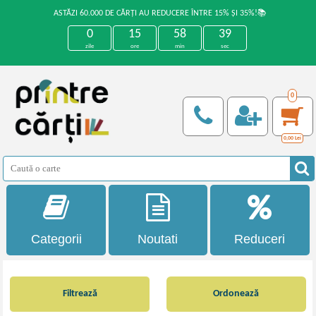
ASTĂZI 60.000 DE CĂRȚI AU REDUCERE ÎNTRE 15% ȘI 35%!📚
0
15
58
38
zile
ore
min
sec
0
0,00
Lei
Categorii
Noutati
Reduceri
Filtrează
Ordonează