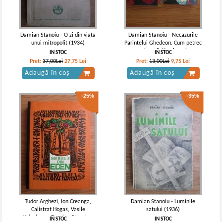
Damian Stanoiu - O zi din viata
Damian Stanoiu - Necazurile
unui mitropolit (1934)
Parintelui Ghedeon. Cum petrec
calugarii (2 volume)
IN STOC
IN STOC
Pret:
37,00Lei
27,75
Lei
Pret:
13,00Lei
9,75
Lei
Adaugă în coș
Adaugă în coș
-25%
-35%
Tudor Arghezi, Ion Creanga,
Damian Stanoiu - Luminile
Calistrat Hogas, Vasile
satului (1936)
Voiculescu, Damian Stanoiu -
IN STOC
IN STOC