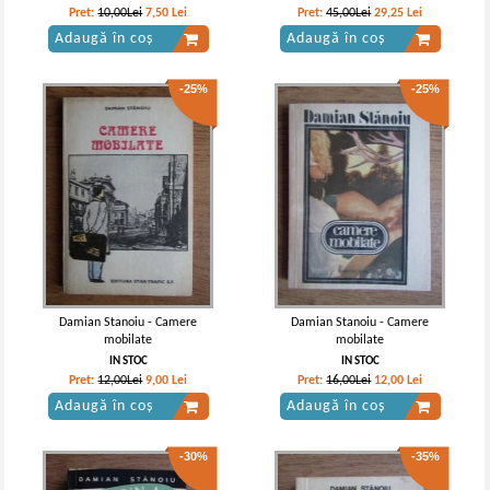
Merele din Eden sau dragoste si
Pret:
10,00Lei
7,50
Lei
Pret:
45,00Lei
29,25
Lei
smerenie
Adaugă în coș
Adaugă în coș
-25%
-25%
Damian Stanoiu - Camere
Damian Stanoiu - Camere
mobilate
mobilate
IN STOC
IN STOC
Pret:
12,00Lei
9,00
Lei
Pret:
16,00Lei
12,00
Lei
Adaugă în coș
Adaugă în coș
-30%
-35%