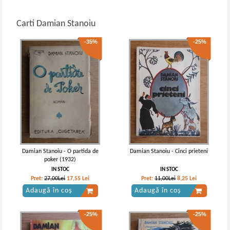
Carti Damian Stanoiu
-35%
-25%
Damian Stanoiu - O partida de
Damian Stanoiu - Cinci prieteni
poker (1932)
IN STOC
IN STOC
Pret:
27,00Lei
17,55
Lei
Pret:
11,00Lei
8,25
Lei
Adaugă în coș
Adaugă în coș
-25%
-25%