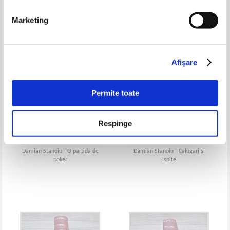
Marketing
Afişare
Permite toate
Respinge
Damian Stanoiu - O partida de
Damian Stanoiu - Calugari si
poker
ispite