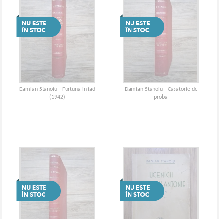
Damian Stanoiu - Furtuna in iad
Damian Stanoiu - Casatorie de
(1942)
proba