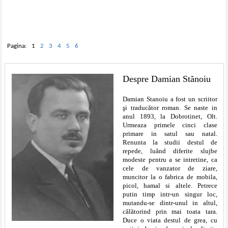
Pagina:
1
2
3
4
5
6
Despre Damian Stănoiu
Damian Stanoiu a fost un scriitor
şi traducător roman. Se naste in
anul 1893, la Dobrotinet, Olt.
Urmeaza primele cinci clase
primare in satul sau natal.
Renunta la studii destul de
repede, luând diferite slujbe
modeste pentru a se intretine, ca
cele de vanzator de ziare,
muncitor la o fabrica de mobila,
picol, hamal si altele. Petrece
putin timp intr-un singur loc,
mutandu-se dintr-unul in altul,
călătorind prin mai toata tara.
Duce o viata destul de grea, cu