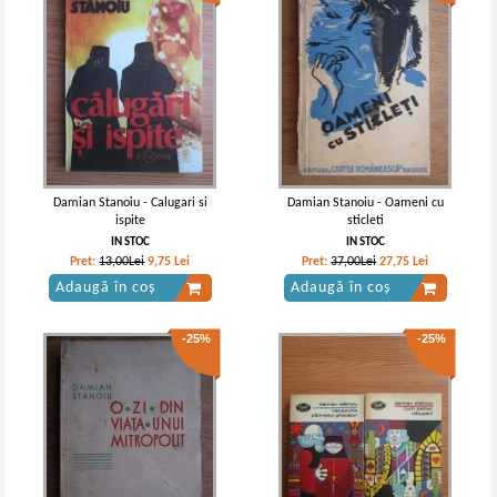
Damian Stanoiu - Calugari si
Damian Stanoiu - Oameni cu
ispite
sticleti
IN STOC
IN STOC
Pret:
13,00Lei
9,75
Lei
Pret:
37,00Lei
27,75
Lei
Adaugă în coș
Adaugă în coș
-25%
-25%