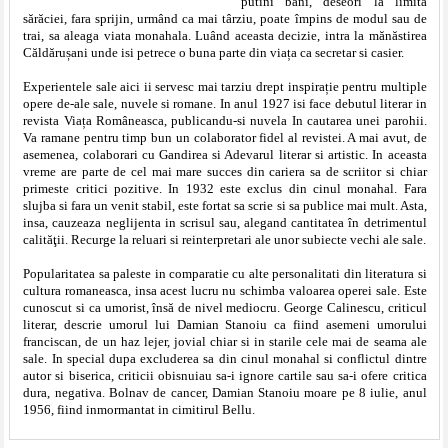
putini bani, deseori la limita
sărăciei, fara sprijin, urmând ca mai târziu, poate împins de modul sau de
trai, sa aleaga viata monahala. Luând aceasta decizie, intra la mănăstirea
Căldărușani unde isi petrece o buna parte din viața ca secretar si casier.
Experientele sale aici ii servesc mai tarziu drept inspirație pentru multiple
opere de-ale sale, nuvele si romane. In anul 1927 isi face debutul literar in
revista Viața Româneasca, publicandu-si nuvela In cautarea unei parohii.
Va ramane pentru timp bun un colaborator fidel al revistei. A mai avut, de
asemenea, colaborari cu Gandirea si Adevarul literar si artistic. In aceasta
vreme are parte de cel mai mare succes din cariera sa de scriitor si chiar
primeste critici pozitive. In 1932 este exclus din cinul monahal. Fara
slujba si fara un venit stabil, este fortat sa scrie si sa publice mai mult. Asta,
insa, cauzeaza neglijenta in scrisul sau, alegand cantitatea în detrimentul
calităţii. Recurge la reluari si reinterpretari ale unor subiecte vechi ale sale.
Popularitatea sa paleste in comparatie cu alte personalitati din literatura si
cultura romaneasca, insa acest lucru nu schimba valoarea operei sale. Este
cunoscut si ca umorist, însă de nivel mediocru. George Calinescu, criticul
literar, descrie umorul lui Damian Stanoiu ca fiind asemeni umorului
franciscan, de un haz lejer, jovial chiar si in starile cele mai de seama ale
sale. In special dupa excluderea sa din cinul monahal si conflictul dintre
autor si biserica, criticii obisnuiau sa-i ignore cartile sau sa-i ofere critica
dura, negativa. Bolnav de cancer, Damian Stanoiu moare pe 8 iulie, anul
1956, fiind inmormantat in cimitirul Bellu.