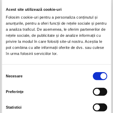
Acest site utilizează cookie-uri
Folosim cookie-uri pentru a personaliza conținutul și
Damian Stanoiu - Cartea
Damian Stanoiu - O partida de
pusnicilor. Ucenicii Sfantului
poker (1943)
anunțurile, pentru a oferi funcții de rețele sociale și pentru
Antonie, duhovnicul maicilor,
a analiza traficul. De asemenea, le oferim partenerilor de
dragoste si smerenie (volumul
1)
rețele sociale, de publicitate și de analize informații cu
privire la modul în care folosiți site-ul nostru. Aceștia le
pot combina cu alte informații oferite de dvs. sau culese
în urma folosirii serviciilor lor.
Selecția
Necesare
consimțământului
Preferinţe
Damian Stanoiu - Cartea
Damian Stanoiu - Cazul maicii
Statistici
pusnicilor (volumul 2)
Varvara