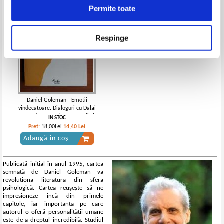
Permite toate
Respinge
Daniel Goleman - Emotii
vindecatoare. Dialoguri cu Dalai
Lama despre ratiune, emotii si
IN STOC
sanatate
Pret:
18,00Lei
14,40
Lei
Adaugă în coș
Publicată inițial în anul 1995, cartea
semnată de Daniel Goleman va
revoluționa literatura din sfera
psihologică. Cartea reușește să ne
impresioneze încă din primele
capitole, iar importanța pe care
autorul o oferă personalității umane
este de-a dreptul incredibilă. Studiul