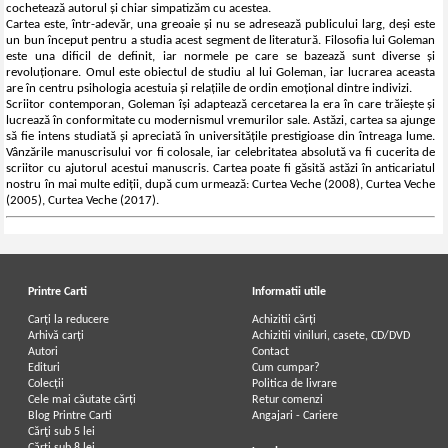
cochetează autorul și chiar simpatizăm cu acestea.
Cartea este, într-adevăr, una greoaie și nu se adresează publicului larg, deși este
un bun început pentru a studia acest segment de literatură. Filosofia lui Goleman
este una dificil de definit, iar normele pe care se bazează sunt diverse și
revoluționare. Omul este obiectul de studiu al lui Goleman, iar lucrarea aceasta
are în centru psihologia acestuia și relațiile de ordin emoțional dintre indivizi.
Scriitor contemporan, Goleman își adaptează cercetarea la era în care trăiește și
lucrează în conformitate cu modernismul vremurilor sale. Astăzi, cartea sa ajunge
să fie intens studiată și apreciată în universitățile prestigioase din întreaga lume.
Vânzările manuscrisului vor fi colosale, iar celebritatea absolută va fi cucerita de
scriitor cu ajutorul acestui manuscris. Cartea poate fi găsită astăzi în anticariatul
nostru în mai multe ediții, după cum urmează: Curtea Veche (2008), Curtea Veche
(2005), Curtea Veche (2017).
Printre Carti
Informatii utile
Carți la reducere
Achizitii cărți
Arhivă carți
Achizitii viniluri, casete, CD/DVD
Autori
Contact
Edituri
Cum cumpar?
Colecții
Politica de livrare
Cele mai căutate cărți
Retur comenzi
Blog Printre Carti
Angajari - Cariere
Cărţi sub 5 lei