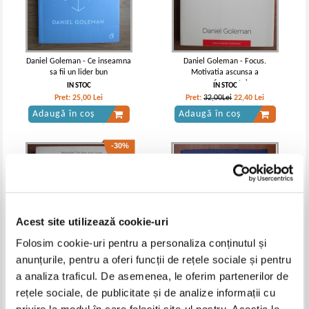
Daniel Goleman - Ce inseamna
Daniel Goleman - Focus.
sa fii un lider bun
Motivatia ascunsa a
performantei
IN STOC
IN STOC
Pret:
25,00
Lei
Pret:
32,00Lei
22,40
Lei
Adaugă în coș
Adaugă în coș
-30%
Acest site utilizează cookie-uri
Folosim cookie-uri pentru a personaliza conținutul și
anunțurile, pentru a oferi funcții de rețele sociale și pentru
a analiza traficul. De asemenea, le oferim partenerilor de
rețele sociale, de publicitate și de analize informații cu
Daniel Goleman - Focus.
Daniel Goleman - Inteligenta
Motivatia ascunsa a
emotionala, cheia succesului in