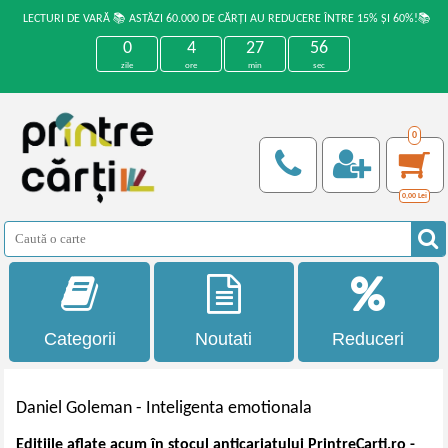
LECTURI DE VARĂ 📚 ASTĂZI 60.000 DE CĂRȚI AU REDUCERE ÎNTRE 15% ȘI 60%!📚
0
4
27
55
zile
ore
min
sec
0
0,00
Lei
Categorii
Noutati
Reduceri
Daniel Goleman -
Inteligenta emotionala
Edițiile aflate acum în stocul anticariatului PrintreCarti.ro -