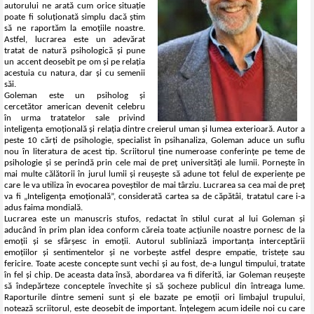
autorului ne arată cum orice situație
poate fi soluționată simplu dacă știm
să ne raportăm la emoțiile noastre.
Astfel, lucrarea este un adevărat
tratat de natură psihologică și pune
un accent deosebit pe om și pe relația
acestuia cu natura, dar și cu semenii
săi.
Goleman este un psiholog și
cercetător american devenit celebru
în urma tratatelor sale privind
inteligența emoțională și relația dintre creierul uman și lumea exterioară. Autor a
peste 10 cărți de psihologie, specialist în psihanaliza, Goleman aduce un suflu
nou în literatura de acest tip. Scriitorul ține numeroase conferințe pe teme de
psihologie și se perindă prin cele mai de preț universități ale lumii. Pornește în
mai multe călătorii în jurul lumii și reușește să adune tot felul de experiențe pe
care le va utiliza în evocarea poveștilor de mai târziu. Lucrarea sa cea mai de preț
va fi „Inteligența emoțională”, considerată cartea sa de căpătâi, tratatul care i-a
adus faima mondială.
Lucrarea este un manuscris stufos, redactat în stilul curat al lui Goleman și
aducând în prim plan idea conform căreia toate acțiunile noastre pornesc de la
emoții și se sfârșesc in emoții. Autorul subliniază importanța interceptării
emoțiilor și sentimentelor și ne vorbește astfel despre empatie, tristețe sau
fericire. Toate aceste concepte sunt vechi și au fost, de-a lungul timpului, tratate
în fel și chip. De aceasta data însă, abordarea va fi diferită, iar Goleman reușește
să îndepărteze conceptele învechite și să șocheze publicul din întreaga lume.
Raporturile dintre semeni sunt și ele bazate pe emoții ori limbajul trupului,
notează scriitorul, este deosebit de important. Înțelegem acum ideile noi cu care