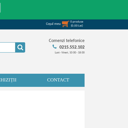
0
produse
Coşul meu
(
0,00
Lei
)
Comenzi telefonice
0215.552.102
Luni - Vineri, 10:00 - 18:00
HIZIȚII
CONTACT