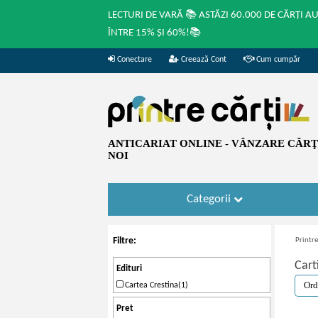
LECTURI DE VARĂ 📚 ASTĂZI 60.000 DE CĂRȚI A
ÎNTRE 15% ȘI 60%!📚
Conectare
Creează Cont
Cum cumpăr
ANTICARIAT ONLINE - VÂNZARE CĂRŢI
NOI
Categorii
Filtre:
Printre
Cart
Edituri
Cartea Crestina(1)
Pret