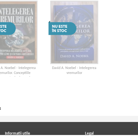
 A. Noebel - Intelegerea
David A. Noebel - Intelegerea
emurilor. Conceptiile
vremurilor
oase actuale despre lume
i cautarea adevarului
1
Informatii utile
Legal