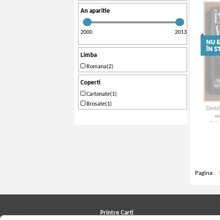
An aparitie
2000
2013
Limba
Romana(2)
Coperti
Cartonate(1)
Brosate(1)
David
vr
religi
s
Pagina:
Printre Carti