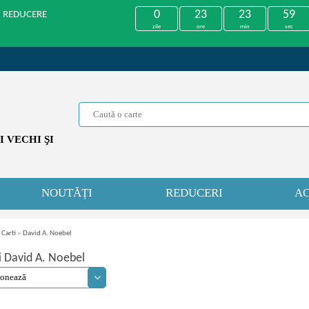
0
23
23
59
U REDUCERE
zile
ore
min
sec
 VECHI ŞI
NOUTĂȚI
REDUCERI
AC
 Carti
»
David A. Noebel
i David A. Noebel