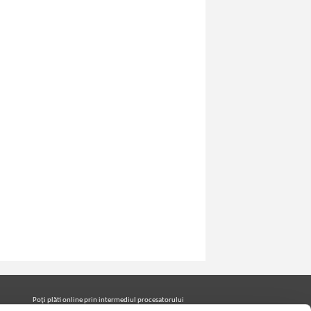
Poţi plăti online prin intermediul procesatorului
Netopia Payments