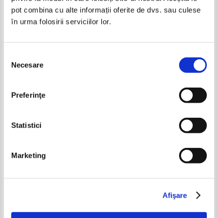
pot combina cu alte informații oferite de dvs. sau culese
în urma folosirii serviciilor lor.
Selecția
Necesare
consimțământului
E. Rogai, C. Teodorescu - Tabele
E Rogai - Exercitii si probleme
Preferinţe
matematice uzuale
de ecuatii diferentiale si
integrale
IN STOC
Pret:
10,00Lei
7,50
Lei
Statistici
Adaugă în coș
Marketing
Afişare