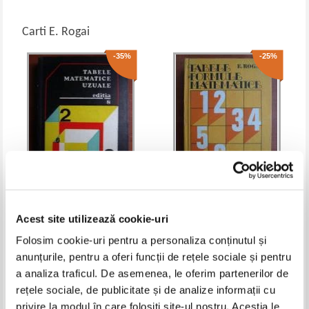
Carti E. Rogai
-35%
-25%
E. Rogai - Tabele matematice
E. Rogai - Tabele si formule
uzuale (editia a 8-a)
matematice
Acest site utilizează cookie-uri
IN STOC
IN STOC
Folosim cookie-uri pentru a personaliza conținutul și
Pret:
13,00Lei
8,45
Lei
Pret:
15,00Lei
11,25
Lei
Adaugă în coș
Adaugă în coș
anunțurile, pentru a oferi funcții de rețele sociale și pentru
a analiza traficul. De asemenea, le oferim partenerilor de
-25%
rețele sociale, de publicitate și de analize informații cu
privire la modul în care folosiți site-ul nostru. Aceștia le