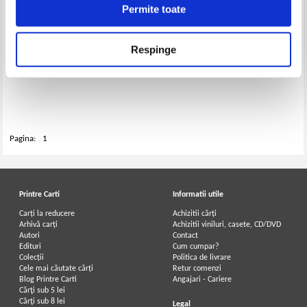
Permite toate
Respinge
E. Rogai - Formule si tabele
E. Rogai - Algebra vectoriala.
matematice. Aide-memoire
Aplicatii in geometrie
matematic
Pagina:
1
Printre Carti
Informatii utile
Carți la reducere
Achizitii cărți
Arhivă carți
Achizitii viniluri, casete, CD/DVD
Autori
Contact
Edituri
Cum cumpar?
Colecții
Politica de livrare
Cele mai căutate cărți
Retur comenzi
Blog Printre Carti
Angajari - Cariere
Cărţi sub 5 lei
Cărţi sub 8 lei
Legal