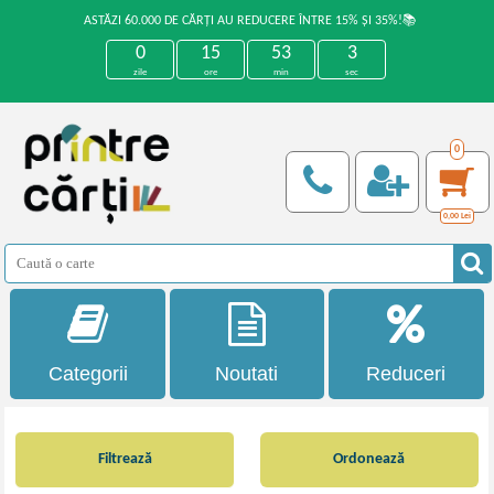
ASTĂZI 60.000 DE CĂRȚI AU REDUCERE ÎNTRE 15% ȘI 35%!📚
0
15
53
3
zile
ore
min
sec
0
0,00
Lei
Categorii
Noutati
Reduceri
Filtrează
Ordonează