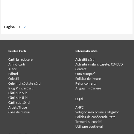
Pagina:
1
2
Printre Carti
Informatii utile
Carți la reducere
Achizitii cărți
Arhivă carți
Achizitii viniluri, casete, CD/DVD
Autori
Contact
Edituri
Cum cumpar?
Colecții
Politica de livrare
Cele mai căutate cărți
Retur comenzi
Blog Printre Carti
Angajari - Cariere
Cărţi sub 5 lei
Cărţi sub 8 lei
Legal
Cărţi sub 10 lei
Artiști/Trupe
ANPC
Case de discuri
Soluționarea online a litigiilor
Politica de confidentialitate
Termeni si conditii
Utilizare cookie-uri