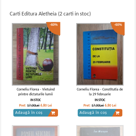
Carti Editura Aletheia (2 carti in stoc)
-60%
-60%
Corneliu Florea - Vietuind
Corneliu Florea - Constitutia de
printre dictaturile lumii
la 29 februarie
IN STOC
IN STOC
Pret:
17,00Lei
6,80
Lei
Pret:
17,00Lei
6,80
Lei
Adaugă în coș
Adaugă în coș