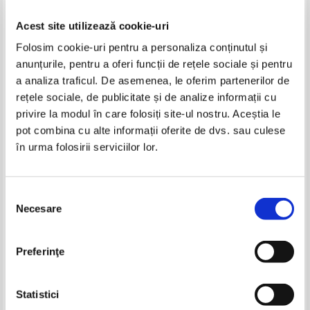
Acest site utilizează cookie-uri
Folosim cookie-uri pentru a personaliza conținutul și
anunțurile, pentru a oferi funcții de rețele sociale și pentru
a analiza traficul. De asemenea, le oferim partenerilor de
rețele sociale, de publicitate și de analize informații cu
privire la modul în care folosiți site-ul nostru. Aceștia le
Ioan Pintea - Pro memoria.
Irineu Pop-Bistriteanul - Painea
pot combina cu alte informații oferite de dvs. sau culese
Preot protop Grigore Pletosu
vietii si paharul mantuirii
în urma folosirii serviciilor lor.
Selecția
Necesare
consimțământului
Preferinţe
Statistici