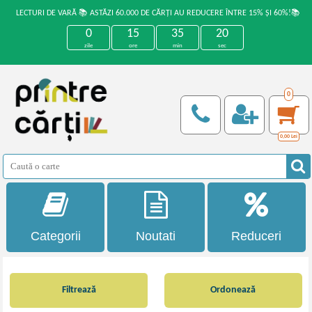
LECTURI DE VARĂ 📚 ASTĂZI 60.000 DE CĂRȚI AU REDUCERE ÎNTRE 15% ȘI 60%!📚
0
15
35
19
zile
ore
min
sec
0
0,00
Lei
Categorii
Noutati
Reduceri
Filtrează
Ordonează