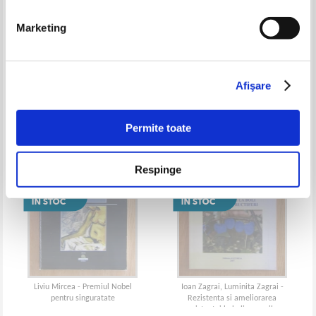
Marketing
Ioan Ilies - Culisele fiintei
Deliu Iulian Balan - Frate de
cruce sau K-1942
Afişare
Permite toate
Respinge
Liviu Mircea - Premiul Nobel
Ioan Zagrai, Luminita Zagrai -
pentru singuratate
Rezistenta si ameliorarea
rezistentei la boli a pomilor