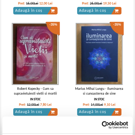
Pret:
16,00Lei
12,00
Lei
Pret:
26,00Lei
19,50
Lei
Adaugă în coș
Adaugă în coș
-35%
-35%
Robert Kopecky - Cum sa
Marius Mihai Lungu - Iluminarea
supravietuiesti vietii si mortii
si cunoasterea de sine
IN STOC
IN STOC
Pret:
12,00Lei
7,80
Lei
Pret:
14,00Lei
9,10
Lei
Adaugă în coș
Adaugă în coș
-35%
-35%