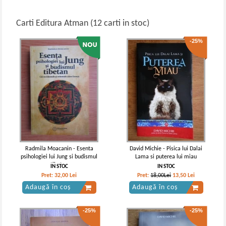
Carti Editura Atman (12 carti in stoc)
-25%
Radmila Moacanin - Esenta
David Michie - Pisica lui Dalai
psihologiei lui Jung si budismul
Lama si puterea lui miau
tibetan
IN STOC
IN STOC
Pret:
32,00
Lei
Pret:
18,00Lei
13,50
Lei
Adaugă în coș
Adaugă în coș
-25%
-25%