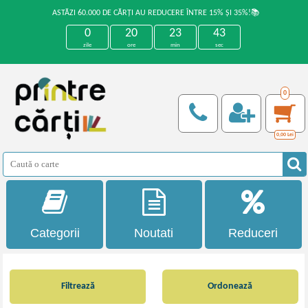
ASTĂZI 60.000 DE CĂRȚI AU REDUCERE ÎNTRE 15% ȘI 35%!📚
0
20
23
42
zile
ore
min
sec
0
0,00
Lei
Categorii
Noutati
Reduceri
Filtrează
Ordonează