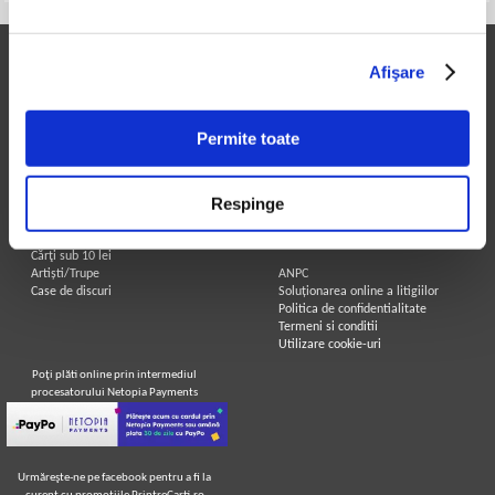
Printre Carti
Informatii utile
Afişare
Carți la reducere
Achizitii cărți
Arhivă carți
Achizitii viniluri, casete, CD/DVD
Autori
Contact
Permite toate
Edituri
Cum cumpar?
Colecții
Politica de livrare
Cele mai căutate cărți
Retur comenzi
Respinge
Blog Printre Carti
Angajari - Cariere
Cărţi sub 5 lei
Cărţi sub 8 lei
Legal
Cărţi sub 10 lei
Artiști/Trupe
ANPC
Case de discuri
Soluționarea online a litigiilor
Politica de confidentialitate
Termeni si conditii
Utilizare cookie-uri
Poţi plăti online prin intermediul
procesatorului Netopia Payments
Urmăreşte-ne pe facebook pentru a fi la