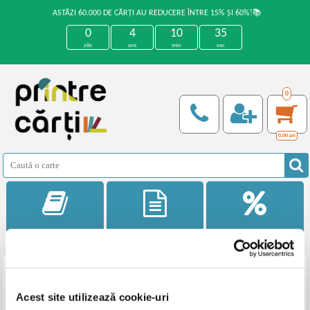
ASTĂZI 60.000 DE CĂRȚI AU REDUCERE ÎNTRE 15% ȘI 60%!📚
0
4
10
35
zile
ore
min
sec
0
0,00
Lei
Categorii
Noutati
Reduceri
Filtrează
Acest site utilizează cookie-uri