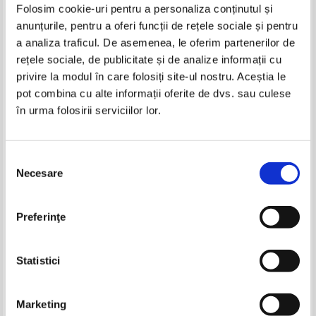
Folosim cookie-uri pentru a personaliza conținutul și
anunțurile, pentru a oferi funcții de rețele sociale și pentru
Carti Editura Baude
a analiza traficul. De asemenea, le oferim partenerilor de
rețele sociale, de publicitate și de analize informații cu
privire la modul în care folosiți site-ul nostru. Aceștia le
pot combina cu alte informații oferite de dvs. sau culese
în urma folosirii serviciilor lor.
Selecția
Necesare
consimțământului
Joseph Hanse - Dictionnaire des
Preferinţe
difficultes grammaticales et
lexicologiques
Statistici
Pagina:
1
Marketing