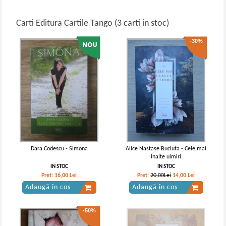
Carti Editura Cartile Tango (3 carti in stoc)
-30%
Dara Codescu - Simona
Alice Nastase Buciuta - Cele mai
inalte uimiri
IN STOC
IN STOC
Pret:
16,00
Lei
Pret:
20,00Lei
14,00
Lei
Adaugă în coș
Adaugă în coș
-50%