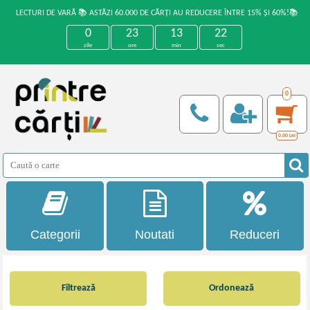
LECTURI DE VARĂ 📚 ASTĂZI 60.000 DE CĂRȚI AU REDUCERE ÎNTRE 15% ȘI 60%!📚
0
23
13
21
zile
ore
min
sec
0
0,00
Lei
Categorii
Noutati
Reduceri
Filtrează
Ordonează