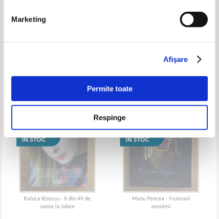
Marketing
Sidonia Dragusanu - Una din noi
Dara Codescu - Trei proaste
e de prisos
Afişare
Permite toate
Respinge
Raluca Kisescu - 6 din 49 de
Manu Pencea - Frumosii
sanse la iubire
anonimi