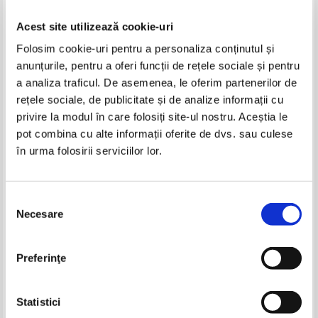
Acest site utilizează cookie-uri
Folosim cookie-uri pentru a personaliza conținutul și
anunțurile, pentru a oferi funcții de rețele sociale și pentru
a analiza traficul. De asemenea, le oferim partenerilor de
rețele sociale, de publicitate și de analize informații cu
privire la modul în care folosiți site-ul nostru. Aceștia le
Simona Catrina - Andiamo
Dara Codescu, Alice Nastase
pot combina cu alte informații oferite de dvs. sau culese
Buciuta - Simona (cu autograful
în urma folosirii serviciilor lor.
autorilor)
Selecția
Necesare
consimțământului
Preferinţe
Statistici