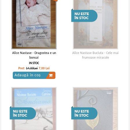
Alice Nastase - Dragostea e un
Alice Nastase Buciuta - Cele mai
bonsai
frumoase miracole
IN STOC
Pret:
14,00Lei
7,00
Lei
Adaugă în coș