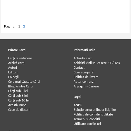
Pagina:
1
2
Printre Carti
Informatii utile
Carți la reducere
Achizitii cărți
Arhivă carți
Achizitii viniluri, casete, CD/DVD
Autori
Contact
Edituri
Cum cumpar?
Colecții
Politica de livrare
Cele mai căutate cărți
Retur comenzi
Blog Printre Carti
Angajari - Cariere
Cărţi sub 5 lei
Cărţi sub 8 lei
Legal
Cărţi sub 10 lei
Artiști/Trupe
ANPC
Case de discuri
Soluționarea online a litigiilor
Politica de confidentialitate
Termeni si conditii
Utilizare cookie-uri