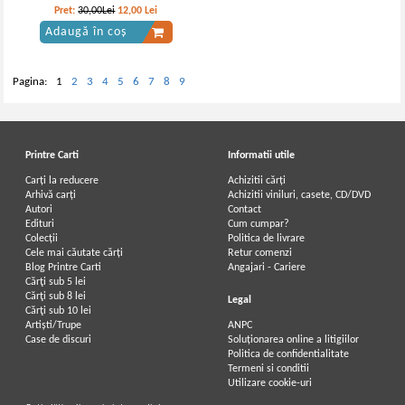
Pret:
30,00Lei
12,00
Lei
Adaugă în coș
Pagina:
1
2
3
4
5
6
7
8
9
Printre Carti
Informatii utile
Carți la reducere
Achizitii cărți
Arhivă carți
Achizitii viniluri, casete, CD/DVD
Autori
Contact
Edituri
Cum cumpar?
Colecții
Politica de livrare
Cele mai căutate cărți
Retur comenzi
Blog Printre Carti
Angajari - Cariere
Cărţi sub 5 lei
Cărţi sub 8 lei
Legal
Cărţi sub 10 lei
Artiști/Trupe
ANPC
Case de discuri
Soluționarea online a litigiilor
Politica de confidentialitate
Termeni si conditii
Utilizare cookie-uri