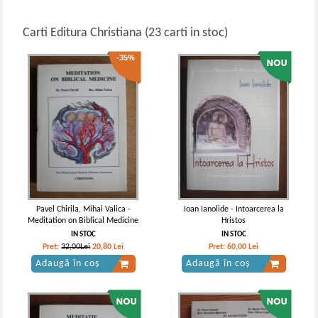
Carti Editura Christiana (23 carti in stoc)
-35%
Pavel Chirila, Mihai Valica -
Ioan Ianolide - Intoarcerea la
Meditation on Biblical Medicine
Hristos
IN STOC
IN STOC
Pret:
32,00Lei
20,80
Lei
Pret:
60,00
Lei
Adaugă în coș
Adaugă în coș