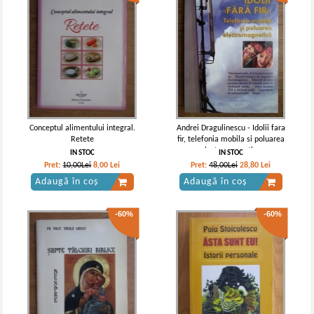
Conceptul alimentului integral.
Andrei Dragulinescu - Idolii fara
Retete
fir, telefonia mobila si poluarea
electromagnetica
IN STOC
IN STOC
Pret:
10,00Lei
8,00
Lei
Pret:
48,00Lei
28,80
Lei
Adaugă în coș
Adaugă în coș
-60%
-60%