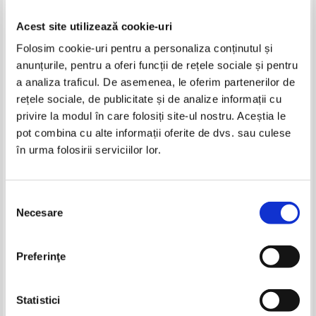
Acest site utilizează cookie-uri
Folosim cookie-uri pentru a personaliza conținutul și
anunțurile, pentru a oferi funcții de rețele sociale și pentru
a analiza traficul. De asemenea, le oferim partenerilor de
rețele sociale, de publicitate și de analize informații cu
privire la modul în care folosiți site-ul nostru. Aceștia le
Pavel Chirila - Nu hrani cancerul!
Puiu Stoiculescu - Sobrietate
pot combina cu alte informații oferite de dvs. sau culese
sugubeata
în urma folosirii serviciilor lor.
IN STOC
IN STOC
Pret:
16,00Lei
12,80
Lei
Pret:
20,00Lei
14,00
Lei
Adaugă în coș
Adaugă în coș
Selecția
Necesare
consimțământului
-30%
-20%
Preferinţe
Statistici