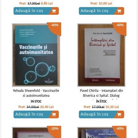
Pret:
17,00Lei
6,80
Lei
Pret:
10,00
Lei
Adaugă în coș
Adaugă în coș
-40%
-40%
Yehuda Shoenfeld - Vaccinurile
Pavel Chirila - Intamplari din
si autoimunitatea
Biserica si Spital. Dialog
consemnat de Razvan Codrescu
IN STOC
IN STOC
Pret:
34,00Lei
20,40
Lei
Pret:
17,00Lei
10,20
Lei
Adaugă în coș
Adaugă în coș
-20%
-40%