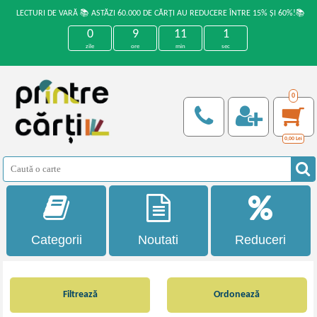
LECTURI DE VARĂ 📚 ASTĂZI 60.000 DE CĂRȚI AU REDUCERE ÎNTRE 15% ȘI 60%!📚
0
9
11
0
zile
ore
min
sec
0
0,00
Lei
Categorii
Noutati
Reduceri
Filtrează
Ordonează