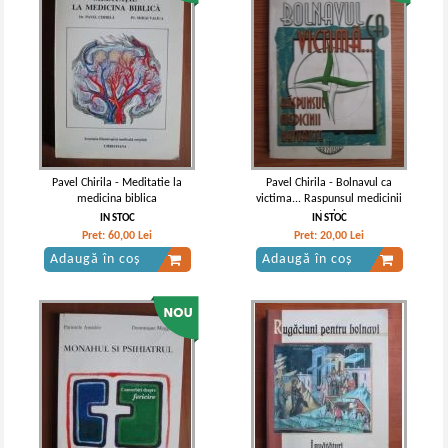
Pavel Chirila - Meditatie la
Pavel Chirila - Bolnavul ca
medicina biblica
victima... Raspunsul medicinii
naturiste
IN STOC
IN STOC
Pret:
60,00
Lei
Pret:
20,00
Lei
Adaugă în coș
Adaugă în coș