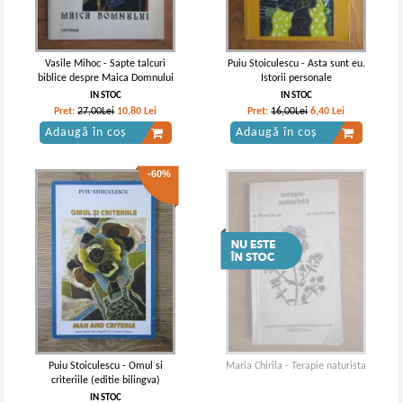
Vasile Mihoc - Sapte talcuri
Puiu Stoiculescu - Asta sunt eu.
biblice despre Maica Domnului
Istorii personale
IN STOC
IN STOC
Pret:
27,00Lei
10,80
Lei
Pret:
16,00Lei
6,40
Lei
Adaugă în coș
Adaugă în coș
-60%
Puiu Stoiculescu - Omul si
Maria Chirila - Terapie naturista
criteriile (editie bilingva)
IN STOC