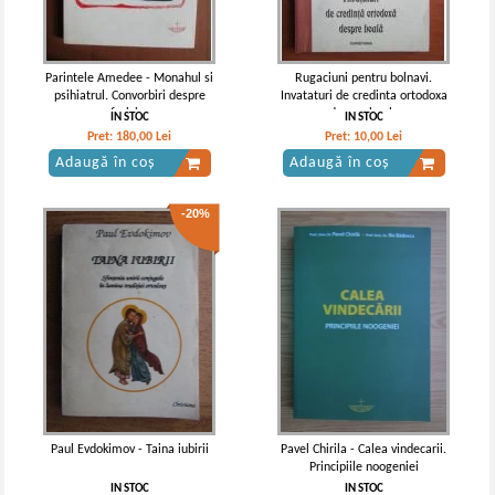
Parintele Amedee - Monahul si
Rugaciuni pentru bolnavi.
psihiatrul. Convorbiri despre
Invataturi de credinta ortodoxa
fericire
despre boala
IN STOC
IN STOC
Pret:
180,00
Lei
Pret:
10,00
Lei
Adaugă în coș
Adaugă în coș
-20%
Paul Evdokimov - Taina iubirii
Pavel Chirila - Calea vindecarii.
Principiile noogeniei
IN STOC
IN STOC