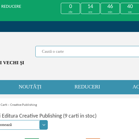
0
14
46
39
U REDUCERE
zile
ore
min
sec
 VECHI ŞI
NOUTĂȚI
REDUCERI
AC
 Carti
»
Creative Publishing
i Editura Creative Publishing (9 carti in stoc)