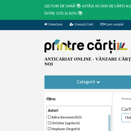
LECTURI DE VARĂ 📚 ASTĂZI 60.000 DE CĂRȚI A
ÎNTRE 15% ȘI 60%!📚
Conectare
Creează Cont
Cum cumpăr
ANTICARIAT ONLINE - VÂNZARE CĂRŢI
NOI
Categorii
Filtre:
Printre
Cart
Autori
Adina Baranovschi(5)
Christine Sagnier(4)
Stephane Clerget(4)