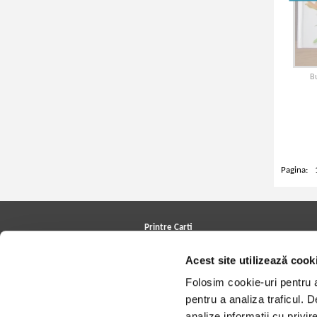
B
Pagina:
Printre Carti
Carți la reducere
Acest site utilizează cook
Arhivă carți
Autori
Folosim cookie-uri pentru a 
Edituri
Colecții
pentru a analiza traficul. 
Cele mai căutate cărți
analize informații cu privir
Blog Printre Carti