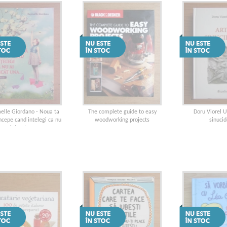
elle Giordano - Noua ta
The complete guide to easy
Doru Viorel U
incepe cand intelegi ca nu
woodworking projects
sinucid
ai decat una