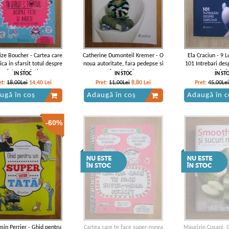
ize Boucher - Cartea care
Catherine Dumonteil Kremer - O
Ela Craciun - 9 Lu
lica in sfarsit totul despre
noua autoritate, fara pedepse si
101 Intrebari des
fete si baieti
fara bataie
raspunsuri de la
IN STOC
IN STOC
IN ST
et:
18,00Lei
14,40
Lei
Pret:
11,00Lei
8,80
Lei
Pret:
45,00Lei
ugă în coș
Adaugă în coș
Adaugă în c
-60%
in Perrier - Ghid pentru
Cartea care te face super-mega
Maurizio Cusani, C