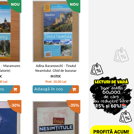
i - Maramures
Adina Baranovschi - Tinutul
latorie)
Neamtului. Ghid de buzunar
OC
IN STOC
00
Lei
Pret:
10,00
Lei
oș
Adaugă în coș
-30%
-35%