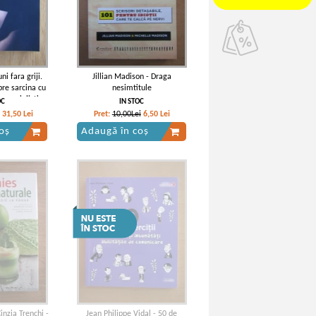
ni fara griji.
Jillian Madison - Draga
pre sarcina cu
nesimtitule
 specialisti
OC
IN STOC
31,50
Lei
Pret:
10,00Lei
6,50
Lei
oș
Adaugă în coș
inzia Trenchi -
Jean Philippe Vidal - 50 de