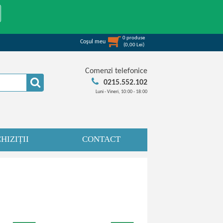
0
produse
Coşul meu
(
0,00
Lei
)
Comenzi telefonice
0215.552.102
Luni - Vineri, 10:00 - 18:00
HIZIȚII
CONTACT