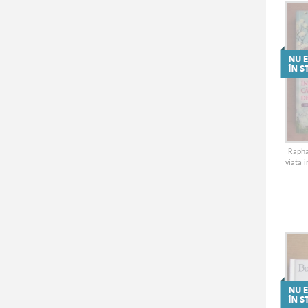
Rapha
viata 