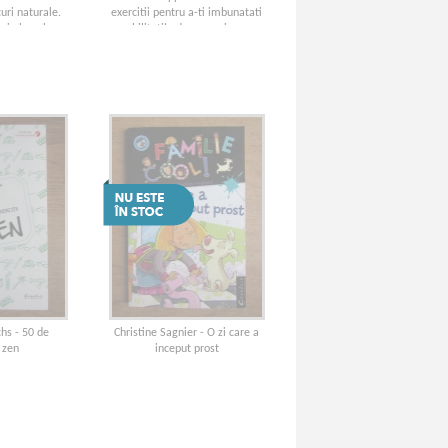
uri naturale.
exercitii pentru a-ti imbunatati
gie la pahar
abilitatile de comunicare
chs - 50 de
Christine Sagnier - O zi care a
i zen
inceput prost