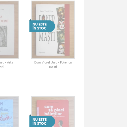
rsu - Arta
Doru Viorel Ursu - Poker cu
erii
masti