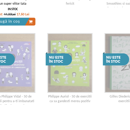
un super viitor tata
fericit
Smoothies si suc
Sanatate si ener
IN STOC
et:
44,00Lei
17,60
Lei
ugă în coș
 Philippe Vidal - 50 de
Philippe Auriol - 50 de exercitii
Gilles Diederi
ii pentru a-ti imbunatati
ca sa gandesti mereu pozitiv
exerciti
litatile de comunicare