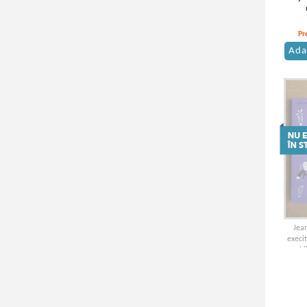
Pr
Ada
Jean
execit
abi