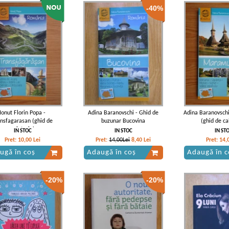
-40%
Ionut Florin Popa -
Adina Baranovschi - Ghid de
Adina Baranovsch
ansfagarasan (ghid de
buzunar Bucovina
(ghid de ca
calatorie)
IN STOC
IN STOC
IN ST
Pret:
10,00
Lei
Pret:
14,00Lei
8,40
Lei
Pret:
14,
ugă în coș
Adaugă în coș
Adaugă în c
-20%
-20%