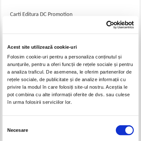
Carti Editura DC Promotion
Acest site utilizează cookie-uri
Folosim cookie-uri pentru a personaliza conținutul și
anunțurile, pentru a oferi funcții de rețele sociale și pentru
a analiza traficul. De asemenea, le oferim partenerilor de
rețele sociale, de publicitate și de analize informații cu
privire la modul în care folosiți site-ul nostru. Aceștia le
Cristache Gheorghe - Voievozi,
Stanciugel Robert, Balasa
pot combina cu alte informații oferite de dvs. sau culese
domnitori, principi, regi,
Liliana Monica - Dobrogea in
în urma folosirii serviciilor lor.
presedinti si alti sefi de stat din
secolele VII-XIX, evolutie istorica
spatiul romanesc
Selecția
Necesare
consimțământului