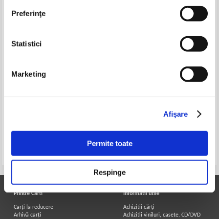
Preferinţe
Statistici
Marketing
Faust Bradesco - Le monde
Gheorghe Zbuchea - Romanii
etrange de Ionesco
timoceni (3 volume)
Afişare
Permite toate
Pagina:
1
Respinge
Printre Carti
Informatii utile
Carți la reducere
Achizitii cărți
Arhivă carți
Achizitii viniluri, casete, CD/DVD