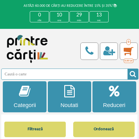
ASTĂZI 60.000 DE CĂRȚI AU REDUCERE ÎNTRE 15% ȘI 35%!📚
0
10
29
13
zile
ore
min
sec
0
0,00
Lei
Categorii
Noutati
Reduceri
Filtrează
Ordonează