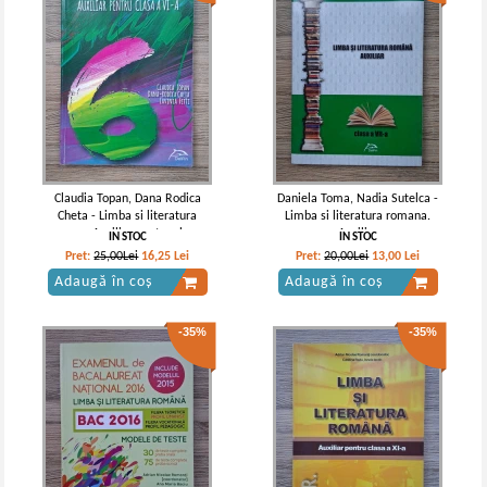
Claudia Topan, Dana Rodica
Daniela Toma, Nadia Sutelca -
Cheta - Limba si literatura
Limba si literatura romana.
romana. Auxiliar pentru clasa a
Auxiliar
IN STOC
IN STOC
VI-a
Pret:
25,00Lei
16,25
Lei
Pret:
20,00Lei
13,00
Lei
Adaugă în coș
Adaugă în coș
-35%
-35%