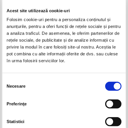
Acest site utilizează cookie-uri
Folosim cookie-uri pentru a personaliza conținutul și
anunțurile, pentru a oferi funcții de rețele sociale și pentru
a analiza traficul. De asemenea, le oferim partenerilor de
rețele sociale, de publicitate și de analize informații cu
privire la modul în care folosiți site-ul nostru. Aceștia le
Ioana Mihaela Neacsu, Marian
Ioana Mihaela Neacsu, Marian
pot combina cu alte informații oferite de dvs. sau culese
Laurentiu Butnarescu - Pregatire
Laurentiu Butnarescu - Pregatire
în urma folosirii serviciilor lor.
pentru evaluarea nationala.
pentru evaluarea nationala.
IN STOC
IN STOC
Clasa a VIII-a
Clasa a VIII-a
Pret:
18,00Lei
12,60
Lei
Pret:
20,00Lei
14,00
Lei
Adaugă în coș
Adaugă în coș
Selecția
Necesare
consimțământului
-20%
-30%
Preferinţe
Statistici