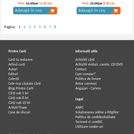
Modele de teste. Toate
Pret:
21,00Lei
13,65
Lei
Pret:
21,00Lei
8,40
Lei
profilurile
Adaugă în coș
Adaugă în coș
Pagina:
1
2
3
4
5
6
7
8
Printre Carti
Informatii utile
Carți la reducere
Achizitii cărți
Arhivă carți
Achizitii viniluri, casete, CD/DVD
Autori
Contact
Edituri
Cum cumpar?
Colecții
Politica de livrare
Cele mai căutate cărți
Retur comenzi
Blog Printre Carti
Angajari - Cariere
Cărţi sub 5 lei
Cărţi sub 8 lei
Legal
Cărţi sub 10 lei
Artiști/Trupe
ANPC
Case de discuri
Soluționarea online a litigiilor
Politica de confidentialitate
Termeni si conditii
Utilizare cookie-uri