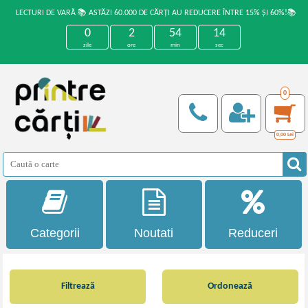
LECTURI DE VARĂ 📚 ASTĂZI 60.000 DE CĂRȚI AU REDUCERE ÎNTRE 15% ȘI 60%!📚
0
2
54
13
zile
ore
min
sec
0
0,00
Lei
Categorii
Noutati
Reduceri
Filtrează
Ordonează