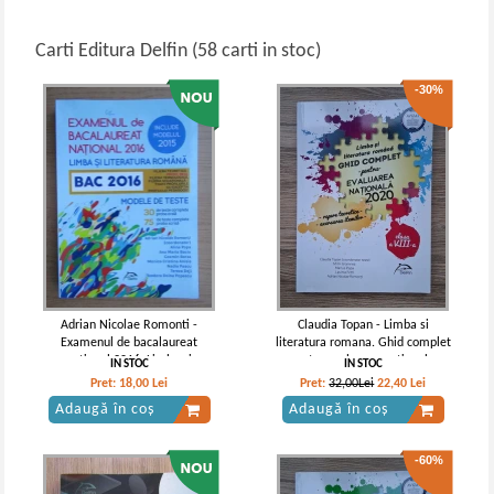
Carti Editura Delfin (58 carti in stoc)
-30%
Adrian Nicolae Romonti -
Claudia Topan - Limba si
Examenul de bacalaureat
literatura romana. Ghid complet
national 2016. Limba si
pentru evaluarea nationala.
IN STOC
IN STOC
literatura romana. Modele de
Repere teoretice, exersarea
Pret:
18,00
Lei
Pret:
32,00Lei
22,40
Lei
teste
itemilor, clasa a VIII-a (2020)
Adaugă în coș
Adaugă în coș
-60%