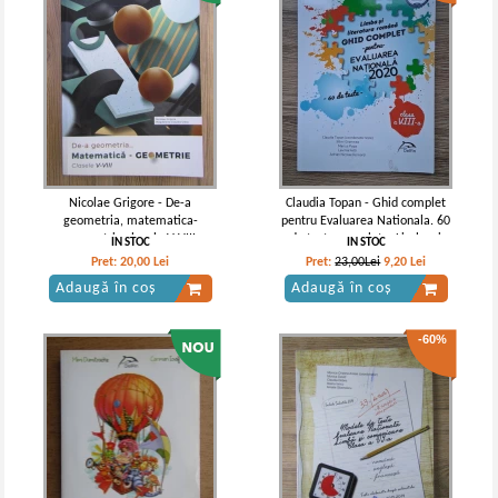
Nicolae Grigore - De-a
Claudia Topan - Ghid complet
geometria, matematica-
pentru Evaluarea Nationala. 60
geometrie clasele V-VIII
de teste complete. Limba si
IN STOC
IN STOC
literatura romana
Pret:
20,00
Lei
Pret:
23,00Lei
9,20
Lei
Adaugă în coș
Adaugă în coș
-60%