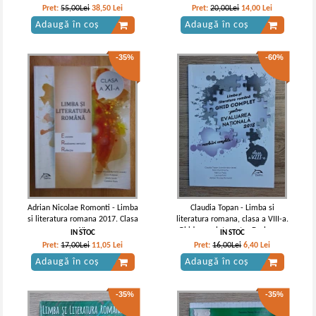
Cristina Anisie - Eseul. Ghid de
Pret:
55,00Lei
38,50
Lei
Pret:
20,00Lei
14,00
Lei
pregatirea practica. Bacalaureat
Adaugă în coș
Adaugă în coș
2016
-35%
-60%
Adrian Nicolae Romonti - Limba
Claudia Topan - Limba si
si literatura romana 2017. Clasa
literatura romana, clasa a VIII-a.
a XI-a
Ghid complet pentru Evaluarea
IN STOC
IN STOC
Nationala 2018. Rezolvari
Pret:
17,00Lei
11,05
Lei
Pret:
16,00Lei
6,40
Lei
complete
Adaugă în coș
Adaugă în coș
-35%
-35%