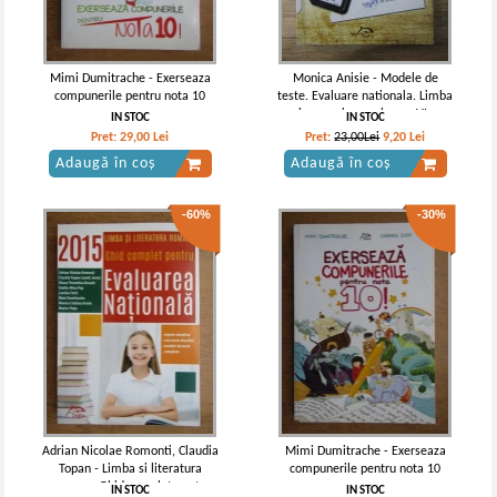
Mimi Dumitrache - Exerseaza
Monica Anisie - Modele de
compunerile pentru nota 10
teste. Evaluare nationala. Limba
si comunicare, clasa a VI-a
IN STOC
IN STOC
Pret:
29,00
Lei
Pret:
23,00Lei
9,20
Lei
Adaugă în coș
Adaugă în coș
-60%
-30%
Adrian Nicolae Romonti, Claudia
Mimi Dumitrache - Exerseaza
Topan - Limba si literatura
compunerile pentru nota 10
romana. Ghid complet pentru
IN STOC
IN STOC