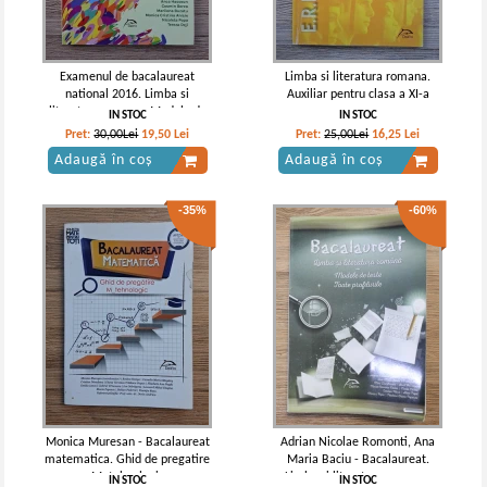
Examenul de bacalaureat
Limba si literatura romana.
national 2016. Limba si
Auxiliar pentru clasa a XI-a
literatura romana. Modele de
IN STOC
IN STOC
teste
Pret:
30,00Lei
19,50
Lei
Pret:
25,00Lei
16,25
Lei
Adaugă în coș
Adaugă în coș
-35%
-60%
Monica Muresan - Bacalaureat
Adrian Nicolae Romonti, Ana
matematica. Ghid de pregatire
Maria Baciu - Bacalaureat.
M_tehnologic
Limba si literatura romana.
IN STOC
IN STOC