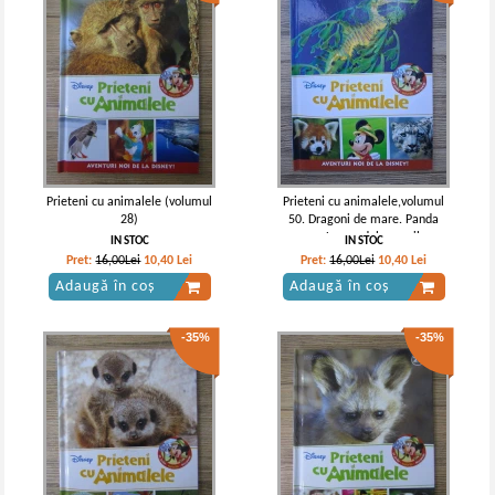
Prieteni cu animalele (volumul
Prieteni cu animalele,volumul
28)
50. Dragoni de mare. Panda
rosu. Leopardul zapezilor
IN STOC
IN STOC
Pret:
16,00Lei
10,40
Lei
Pret:
16,00Lei
10,40
Lei
Adaugă în coș
Adaugă în coș
-35%
-35%