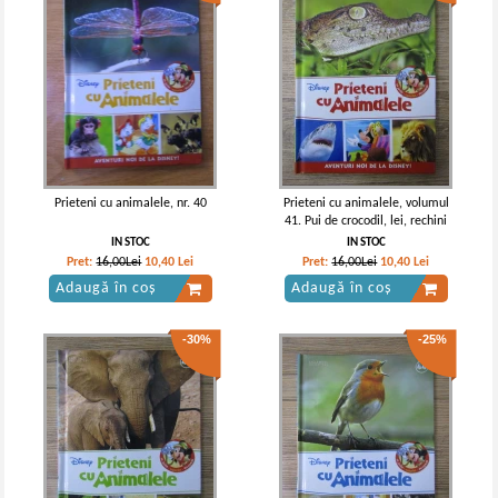
Prieteni cu animalele, nr. 40
Prieteni cu animalele, volumul
41. Pui de crocodil, lei, rechini
IN STOC
IN STOC
Pret:
16,00Lei
10,40
Lei
Pret:
16,00Lei
10,40
Lei
Adaugă în coș
Adaugă în coș
-30%
-25%