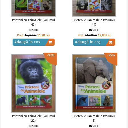
Prieteni cu animalele (volumul
Prieteni cu animalele (volumul
43)
44)
IN STOC
IN STOC
Pret:
16,00Lei
11,20
Lei
Pret:
16,00Lei
12,00
Lei
Adaugă în coș
Adaugă în coș
-35%
-25%
Prieteni cu animalele (volumul
Prieteni cu animalele (volumul
22)
3)
IN STOC
IN STOC