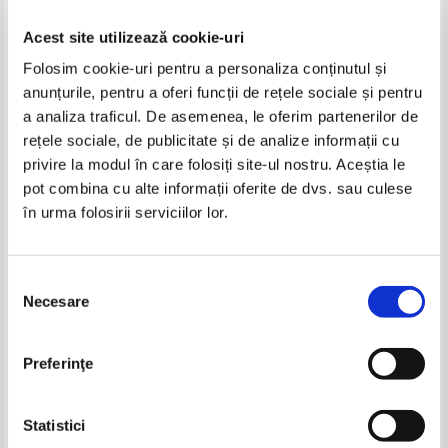
Acest site utilizează cookie-uri
Folosim cookie-uri pentru a personaliza conținutul și
anunțurile, pentru a oferi funcții de rețele sociale și pentru
a analiza traficul. De asemenea, le oferim partenerilor de
rețele sociale, de publicitate și de analize informații cu
privire la modul în care folosiți site-ul nostru. Aceștia le
Prieteni cu animalele,volumul
Prieteni cu animalele, volumul
pot combina cu alte informații oferite de dvs. sau culese
47. Amfibieni-Broaste si brotaci.
48. Antilope Impala, elefanti,
în urma folosirii serviciilor lor.
Fenec. Zebre
urs buzat
IN STOC
IN STOC
Pret:
16,00Lei
11,20
Lei
Pret:
16,00Lei
11,20
Lei
Adaugă în coș
Adaugă în coș
Selecția
Necesare
consimțământului
-35%
-30%
Preferinţe
Statistici