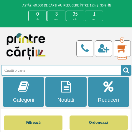
ASTĂZI 60.000 DE CĂRȚI AU REDUCERE ÎNTRE 15% ȘI 35%!📚
0
3
35
0
zile
ore
min
sec
0
0,00
Lei
Categorii
Noutati
Reduceri
Filtrează
Ordonează