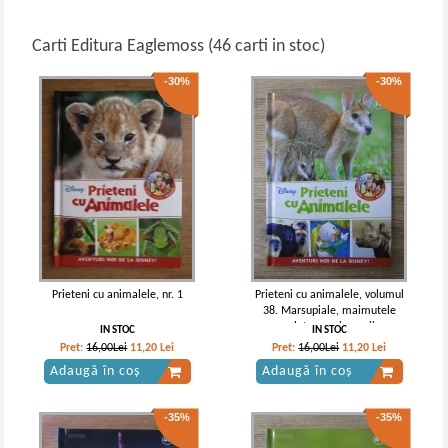
Carti Editura Eaglemoss (46 carti in stoc)
-30%
-30%
Prieteni cu animalele, nr. 1
Prieteni cu animalele, volumul
38. Marsupiale, maimutele
urlatoare, rinocerii
IN STOC
IN STOC
Pret:
16,00Lei
11,20
Lei
Pret:
16,00Lei
11,20
Lei
Adaugă în coș
Adaugă în coș
-35%
-35%