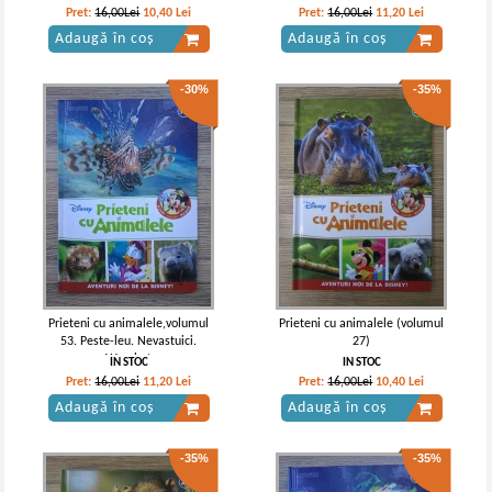
Pret:
16,00Lei
10,40
Lei
Pret:
16,00Lei
11,20
Lei
Adaugă în coș
Adaugă în coș
-30%
-35%
Prieteni cu animalele,volumul
Prieteni cu animalele (volumul
53. Peste-leu. Nevastuici.
27)
Wombat
IN STOC
IN STOC
Pret:
16,00Lei
11,20
Lei
Pret:
16,00Lei
10,40
Lei
Adaugă în coș
Adaugă în coș
-35%
-35%