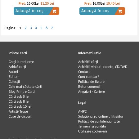
Pret:
16,00Lei
11,20
Lei
Pret:
16,00Lei
10,40
Lei
Adaugă în coș
Adaugă în coș
Pagina:
1
2
3
4
5
6
7
Printre Carti
Informatii utile
Carți la reducere
Achizitii cărți
Arhivă carți
Achizitii viniluri, casete, CD/DVD
Autori
Contact
Edituri
Cum cumpar?
Colecții
Politica de livrare
Cele mai căutate cărți
Retur comenzi
Blog Printre Carti
Angajari - Cariere
Cărţi sub 5 lei
Cărţi sub 8 lei
Legal
Cărţi sub 10 lei
Artiști/Trupe
ANPC
Case de discuri
Soluționarea online a litigiilor
Politica de confidentialitate
Termeni si conditii
Utilizare cookie-uri