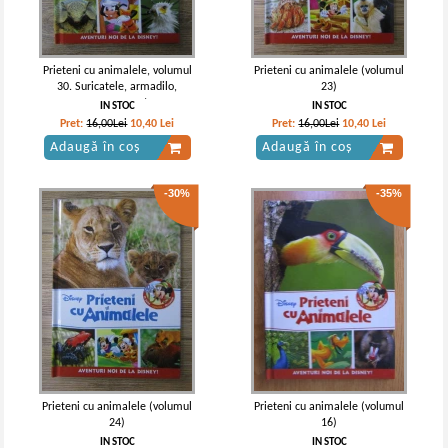
Prieteni cu animalele, volumul
Prieteni cu animalele (volumul
30. Suricatele, armadilo,
23)
pasarea secretar
IN STOC
IN STOC
Pret:
16,00Lei
10,40
Lei
Pret:
16,00Lei
10,40
Lei
Adaugă în coș
Adaugă în coș
-30%
-35%
Prieteni cu animalele (volumul
Prieteni cu animalele (volumul
24)
16)
IN STOC
IN STOC