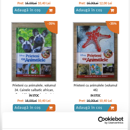
Pret:
16,00Lei
10,40
Lei
Pret:
16,00Lei
12,00
Lei
Adaugă în coș
Adaugă în coș
-35%
-35%
Prieteni cu animalele, volumul
Prieteni cu animalele (volumul
34. Cainele salbatic african,
46)
muflonul Bighorn, soimul calator
IN STOC
IN STOC
Pret:
16,00Lei
10,40
Lei
Pret:
16,00Lei
10,40
Lei
Adaugă în coș
Adaugă în coș
-30%
-30%