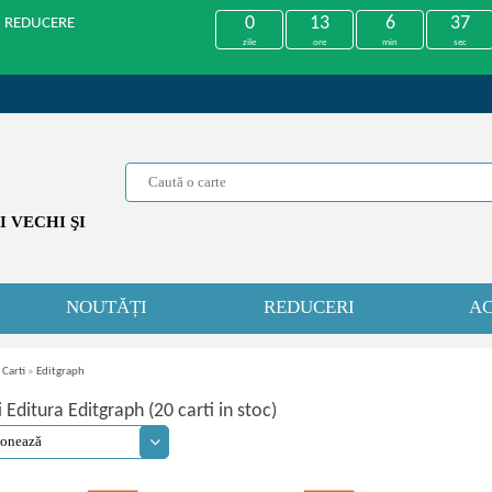
0
13
6
36
U REDUCERE
zile
ore
min
sec
 VECHI ŞI
NOUTĂȚI
REDUCERI
AC
 Carti
»
Editgraph
i Editura Editgraph (20 carti in stoc)