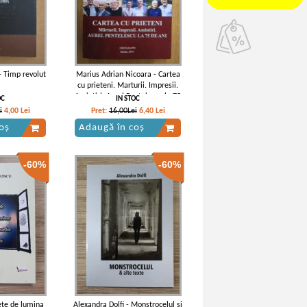
- Timp revolut
Marius Adrian Nicoara - Cartea
cu prieteni. Marturii. Impresii.
Amintiri. Aurel Pentelescu la 75
OC
IN STOC
de ani
i
4,00
Lei
Pret:
16,00Lei
6,40
Lei
oș
Adaugă în coș
-60%
-60%
ete de lumina
Alexandra Dolfi - Monstrocelul si