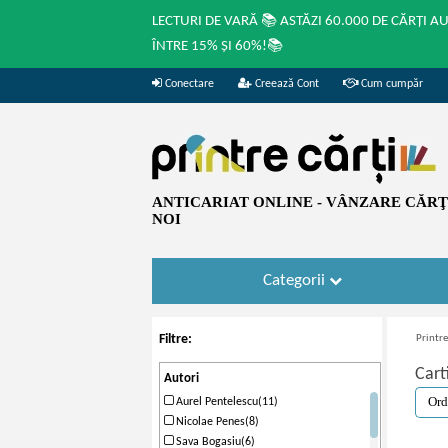
LECTURI DE VARĂ 📚 ASTĂZI 60.000 DE CĂRȚI A
ÎNTRE 15% ȘI 60%!📚
Conectare
Creează Cont
Cum cumpăr
ANTICARIAT ONLINE - VÂNZARE CĂRŢI
NOI
Categorii
Filtre:
Printre
Cart
Autori
Aurel Pentelescu(11)
Nicolae Penes(8)
Sava Bogasiu(6)