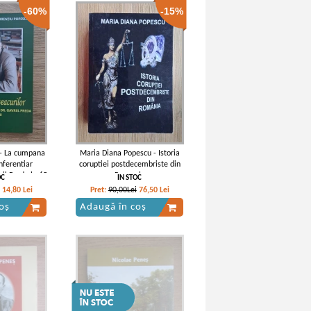
-60%
-15%
 - La cumpana
Maria Diana Popescu - Istoria
nferentiar
coruptiei postdecembriste din
ril Preda la 65
Romania
OC
IN STOC
i
14,80
Lei
Pret:
90,00Lei
76,50
Lei
oș
Adaugă în coș