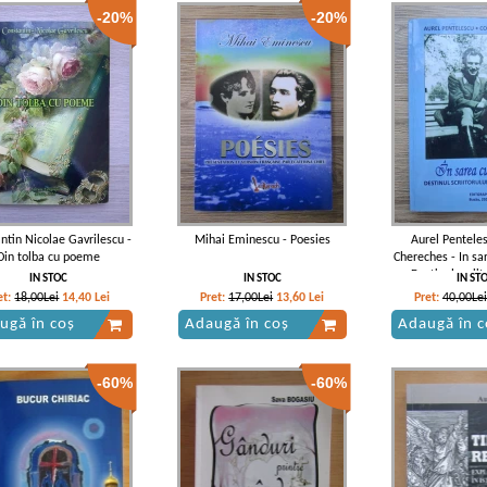
-20%
-20%
ntin Nicolae Gavrilescu -
Mihai Eminescu - Poesies
Aurel Penteles
Din tolba cu poeme
Chereches - In sar
Destinul scriit
IN STOC
IN STOC
IN ST
Cherec
et:
18,00Lei
14,40
Lei
Pret:
17,00Lei
13,60
Lei
Pret:
40,00Lei
ugă în coș
Adaugă în coș
Adaugă în c
-60%
-60%