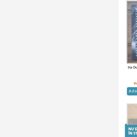
Ina Du
P
Ada