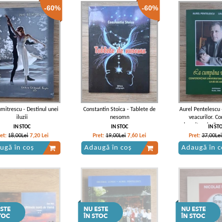
-60%
-60%
mitrescu - Destinul unei
Constantin Stoica - Tablete de
Aurel Pentelescu
iluzii
nesomn
veacurilor. Co
universitar dr. Gav
IN STOC
IN STOC
IN ST
de an
ret:
18,00Lei
7,20
Lei
Pret:
19,00Lei
7,60
Lei
Pret:
37,00Lei
ugă în coș
Adaugă în coș
Adaugă în c