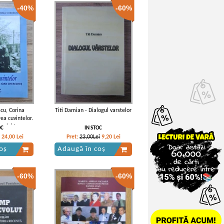
-40%
-60%
cu, Corina
Titi Damian - Dialogul varstelor
ea cuvintelor.
orului Ioan
OC
IN STOC
hes
24,00
Lei
Pret:
23,00Lei
9,20
Lei
oș
Adaugă în coș
-60%
-60%