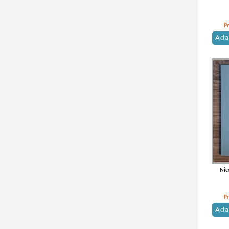
Suciu Teodor(1)
vezi mai mulţi autori
P
Ada
Nic
P
Ada