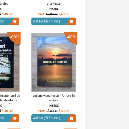
a vietii
alte texte
OC
IN STOC
i
6,40
Lei
Pret:
19,00Lei
7,60
Lei
oș
Adaugă în coș
-60%
-60%
Acoperisuri de
Lucian Manailescu - Amurg in
le alesilor la
soapta
emnatului
OC
IN STOC
i
8,40
Lei
Pret:
16,00Lei
6,40
Lei
oș
Adaugă în coș