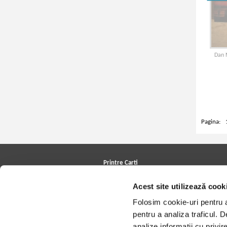
Dan N
Pagina:
Printre Carti
Carți la reducere
Acest site utilizează cook
Arhivă carți
Autori
Folosim cookie-uri pentru a 
Edituri
Colecții
pentru a analiza traficul. 
Cele mai căutate cărți
analize informații cu privir
Blog Printre Carti