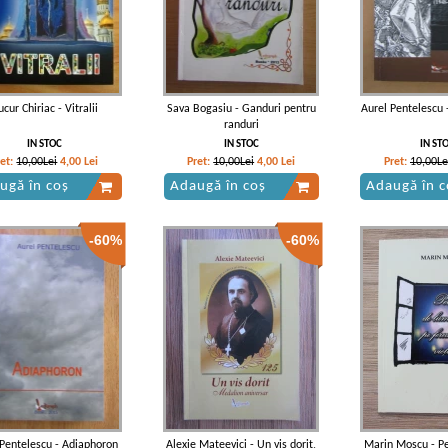
cur Chiriac - Vitralii
Sava Bogasiu - Ganduri pentru
Aurel Pentelescu 
randuri
IN STOC
IN STOC
IN ST
ret:
10,00Lei
4,00
Lei
Pret:
10,00Lei
4,00
Lei
Pret:
10,00Le
ugă în coș
Adaugă în coș
Adaugă în c
-60%
-60%
 Pentelescu - Adiaphoron
Alexie Mateevici - Un vis dorit,
Marin Moscu - P