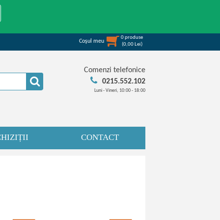
0
produse
Coşul meu
(
0,00
Lei
)
Comenzi telefonice
0215.552.102
Luni - Vineri, 10:00 - 18:00
HIZIȚII
CONTACT