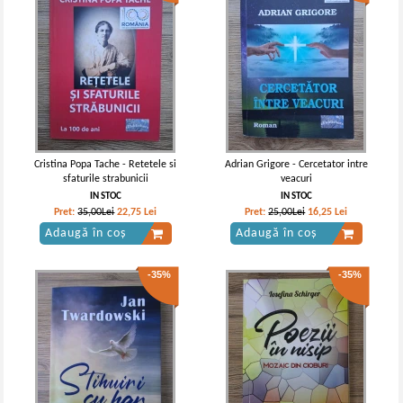
Cristina Popa Tache - Retetele si
Adrian Grigore - Cercetator intre
sfaturile strabunicii
veacuri
IN STOC
IN STOC
Pret:
35,00Lei
22,75
Lei
Pret:
25,00Lei
16,25
Lei
Adaugă în coș
Adaugă în coș
-35%
-35%