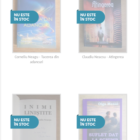
Corneliu Neagu - Tacerea din
Claudiu Neacsu - Atingerea
adancuri