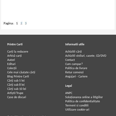
Pagina:
1
2
3
Printre Carti
Informatii utile
Carți la reducere
Achizitii cărți
Arhivă carți
Achizitii viniluri, casete, CD/DVD
Autori
Contact
Edituri
Cum cumpar?
Colecții
Politica de livrare
Cele mai căutate cărți
Retur comenzi
Blog Printre Carti
Angajari - Cariere
Cărţi sub 5 lei
Cărţi sub 8 lei
Legal
Cărţi sub 10 lei
Artiști/Trupe
ANPC
Case de discuri
Soluționarea online a litigiilor
Politica de confidentialitate
Termeni si conditii
Utilizare cookie-uri