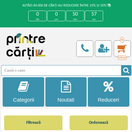
ASTĂZI 60.000 DE CĂRȚI AU REDUCERE ÎNTRE 15% ȘI 35%!📚
0
0
50
56
zile
ore
min
sec
0
0,00
Lei
Categorii
Noutati
Reduceri
Filtrează
Ordonează