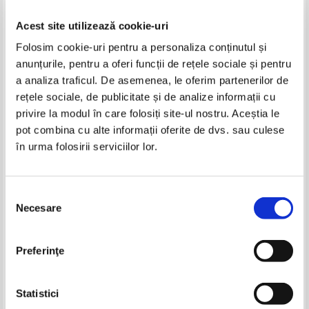
Acest site utilizează cookie-uri
Folosim cookie-uri pentru a personaliza conținutul și
anunțurile, pentru a oferi funcții de rețele sociale și pentru
a analiza traficul. De asemenea, le oferim partenerilor de
rețele sociale, de publicitate și de analize informații cu
privire la modul în care folosiți site-ul nostru. Aceștia le
Mircea Florin Caracas - Randuri
Ana Michaela Enciu - Manual de
pot combina cu alte informații oferite de dvs. sau culese
arse de iubire
cosmetica profesionala
în urma folosirii serviciilor lor.
IN STOC
Pret:
16,00Lei
10,40
Lei
Adaugă în coș
Selecția
Necesare
consimțământului
Preferinţe
Statistici