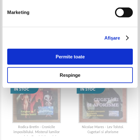
Marketing
Natasa Alina Culea - Marat:
Claudiu Neacsu - Atingerea
Iubirea are spini
Afişare
Permite toate
Respinge
Rodica Bretin - Cronicile
Nicolae Mares - Lev Tolstoi.
imposibilului. Misterul lumilor
Cugetari si aforisme
paralele. Tunelul timpului