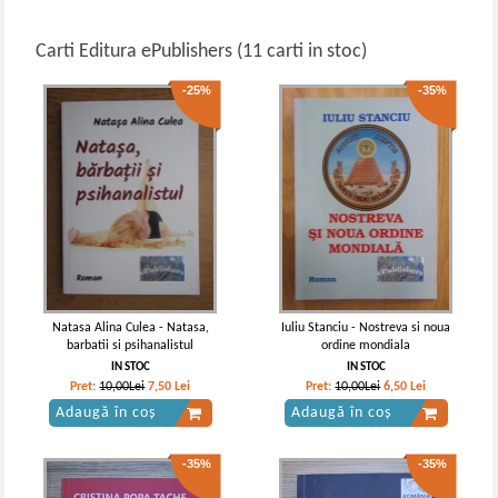
Carti Editura ePublishers (11 carti in stoc)
-25%
-35%
Natasa Alina Culea - Natasa,
Iuliu Stanciu - Nostreva si noua
barbatii si psihanalistul
ordine mondiala
IN STOC
IN STOC
Pret:
10,00Lei
7,50
Lei
Pret:
10,00Lei
6,50
Lei
Adaugă în coș
Adaugă în coș
-35%
-35%