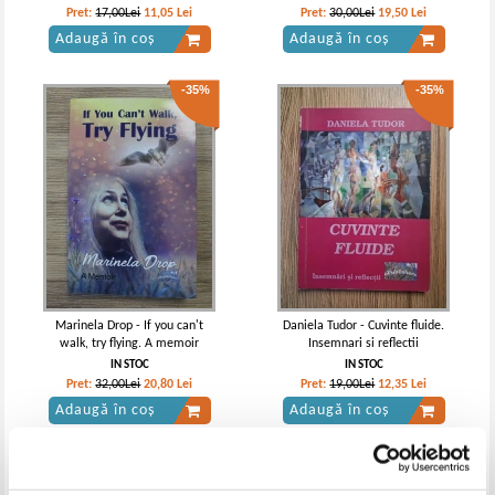
Pret:
17,00Lei
11,05
Lei
Pret:
30,00Lei
19,50
Lei
Adaugă în coș
Adaugă în coș
-35%
-35%
Marinela Drop - If you can't
Daniela Tudor - Cuvinte fluide.
walk, try flying. A memoir
Insemnari si reflectii
IN STOC
IN STOC
Pret:
32,00Lei
20,80
Lei
Pret:
19,00Lei
12,35
Lei
Adaugă în coș
Adaugă în coș
-35%