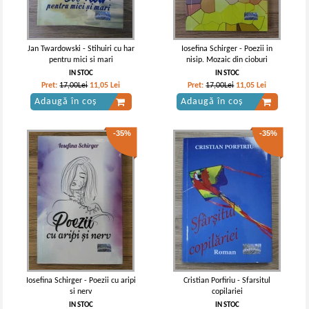
Jan Twardowski - Stihuiri cu har
Iosefina Schirger - Poezii in
pentru mici si mari
nisip. Mozaic din cioburi
IN STOC
IN STOC
Pret:
17,00Lei
11,05
Lei
Pret:
17,00Lei
11,05
Lei
Adaugă în coș
Adaugă în coș
-35%
-35%
Iosefina Schirger - Poezii cu aripi
Cristian Porfiriu - Sfarsitul
si nerv
copilariei
IN STOC
IN STOC