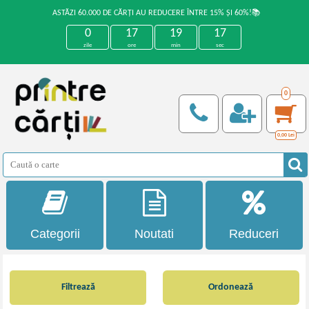
ASTĂZI 60.000 DE CĂRȚI AU REDUCERE ÎNTRE 15% ȘI 60%!📚
0
17
19
16
zile
ore
min
sec
0
0,00
Lei
Categorii
Noutati
Reduceri
Filtrează
Ordonează