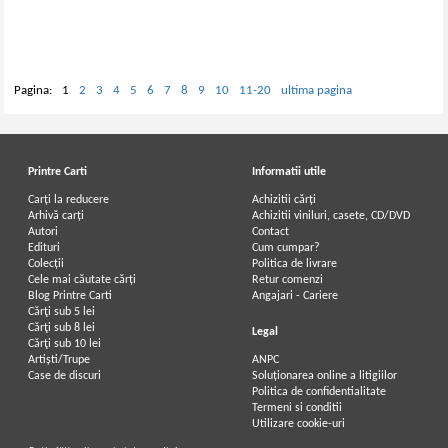
Pagina:
1
2
3
4
5
6
7
8
9
10
11-20
ultima pagina
Printre Carti
Informatii utile
Carți la reducere
Achizitii cărți
Arhivă carți
Achizitii viniluri, casete, CD/DVD
Autori
Contact
Edituri
Cum cumpar?
Colecții
Politica de livrare
Cele mai căutate cărți
Retur comenzi
Blog Printre Carti
Angajari - Cariere
Cărţi sub 5 lei
Cărţi sub 8 lei
Legal
Cărţi sub 10 lei
Artiști/Trupe
ANPC
Case de discuri
Soluționarea online a litigiilor
Politica de confidentialitate
Termeni si conditii
Utilizare cookie-uri