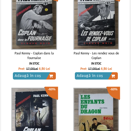
Paul Kenny - Coplan dans la
Paul Kenny - Les rendez vous de
fournaise
Coplan
IN STOC
IN STOC
Pret:
17,00Lei
6,80
Lei
Pret:
17,00Lei
6,80
Lei
Adaugă în coș
Adaugă în coș
-60%
-60%