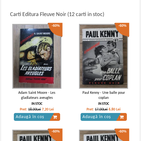
Carti Editura Fleuve Noir (12 carti in stoc)
-60%
-60%
Adam Saint Moore - Les
Paul Kenny - Une balle pour
gladiateurs aveugles
coplan
IN STOC
IN STOC
Pret:
18,00Lei
7,20
Lei
Pret:
17,00Lei
6,80
Lei
Adaugă în coș
Adaugă în coș
-60%
-60%