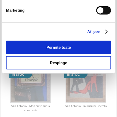
Marketing
Fiona Barton - L'eau qui dort
San Antonio - Ma langue au
chah
Afişare
Permite toate
Respinge
San Antonio - Mon culte sur la
San Antonio - In misiune secreta
commode