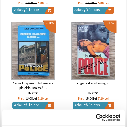
Pret:
17,00Lei
6,80
Lei
Pret:
17,00Lei
6,80
Lei
Adaugă în coș
Adaugă în coș
-60%
-60%
Serge Jacquemard - Derniere
Roger Faller - Le ringard
plaioirie, maitre! ....
IN STOC
IN STOC
Pret:
18,00Lei
7,20
Lei
Pret:
18,00Lei
7,20
Lei
Adaugă în coș
Adaugă în coș
-60%
-60%