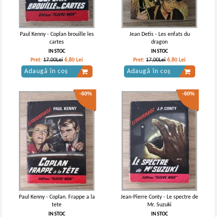
Paul Kenny - Coplan brouille les
Jean Detis - Les enfats du
cartes
dragon
IN STOC
IN STOC
Pret:
17,00Lei
6,80
Lei
Pret:
17,00Lei
6,80
Lei
Adaugă în coș
Adaugă în coș
-60%
-60%
Paul Kenny - Coplan. Frappe a la
Jean-Pierre Conty - Le spectre de
tete
Mr. Suzuki
IN STOC
IN STOC