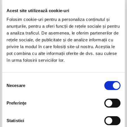
Acest site utilizează cookie-uri
Folosim cookie-uri pentru a personaliza conținutul și
anunțurile, pentru a oferi funcții de rețele sociale și pentru
a analiza traficul. De asemenea, le oferim partenerilor de
rețele sociale, de publicitate și de analize informații cu
privire la modul în care folosiți site-ul nostru. Aceștia le
Lauren Weisberger - People or
Serge Laforest - Gaunce charge
pot combina cu alte informații oferite de dvs. sau culese
not people
a fond
în urma folosirii serviciilor lor.
IN STOC
IN STOC
Pret:
17,00Lei
6,80
Lei
Pret:
17,00Lei
6,80
Lei
Adaugă în coș
Adaugă în coș
Selecția
Necesare
consimțământului
Preferinţe
Statistici